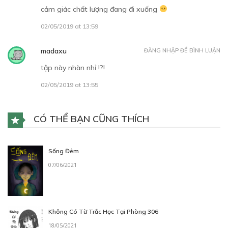
cảm giác chất lượng đang đi xuống
02/05/2019 at 13:59
madaxu
ĐĂNG NHẬP ĐỂ BÌNH LUẬN
tập này nhàn nhỉ !?!
02/05/2019 at 13:55
CÓ THỂ BẠN CŨNG THÍCH
Sống Đêm
07/06/2021
Không Có Từ Trắc Học Tại Phòng 306
18/05/2021