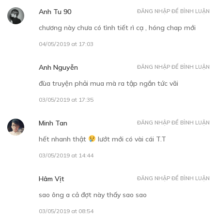
Anh Tu 90
ĐĂNG NHẬP ĐỂ BÌNH LUẬN
chương này chưa có tình tiết rì cạ , hóng chap mới
04/05/2019 at 17:03
Anh Nguyễn
ĐĂNG NHẬP ĐỂ BÌNH LUẬN
đùa truyện phải mua mà ra tập ngắn tức vãi
03/05/2019 at 17:35
Minh Tan
ĐĂNG NHẬP ĐỂ BÌNH LUẬN
hết nhanh thật
lướt mới có vài cái T.T
03/05/2019 at 14:44
Hâm Vịt
ĐĂNG NHẬP ĐỂ BÌNH LUẬN
sao ông a cả đợt này thấy sao sao
03/05/2019 at 08:54