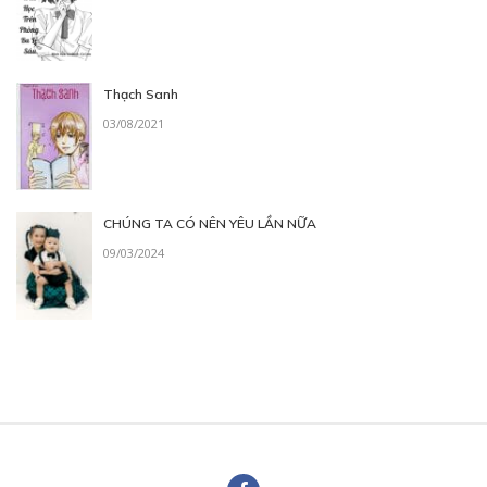
Thạch Sanh
03/08/2021
CHÚNG TA CÓ NÊN YÊU LẦN NỮA
09/03/2024