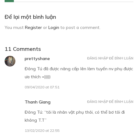
Để lại một bình luận
You must
Register
or
Login
to post a comment.
11 Comments
prettyshane
ĐĂNG NHẬP ĐỂ BÌNH LUẬN
Đông Tú đã được nâng cấp lên làm tuyến nv phụ được
ưa thích =)))))
09/04/2020 at 07:51
Thanh Giang
ĐĂNG NHẬP ĐỂ BÌNH LUẬN
Đông Tú: “tôi là nhân vật phụ thôi, có thể bơ tôi đi
không T.T”
13/02/2020 at 22:55