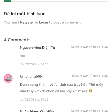
Để lại một bình luận
You must
Register
or
Login
to post a comment.
4 Comments
Nguyen Hieu Điện Tử
ĐĂNG NHẬP ĐỂ BÌNH LUẬN
:))))
17/02/2021 at 06:18
lamphong565
ĐĂNG NHẬP ĐỂ BÌNH LUẬN
Đánh xong thành vô fanclub của trụy hết. Thế mấy
đứa trụy k thích nhân cơ hội này xã stress
14/02/2021 at 14:16
Nhâm Ngọc Kim Hiền
ĐĂNG NHẬP ĐỂ BÌNH LUẬN