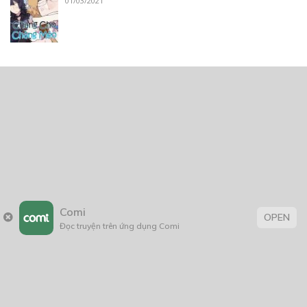
01/03/2021
Trang chủ
Về chúng tôi
Điều khoản sử dụng
Hỏi & Đáp
Liên hệ
Comi
OPEN
Đọc truyện trên ứng dụng Comi
COMI © 2024 Comicola - Nền tảng truyện tranh bản quyền duy nhất tại
Việt Nam.
Cơ quan chủ quản: Công ty Cổ phần Comicola
Giấy xác nhận Đăng ký hoạt động phát hành Xuất bản phẩm điện tử số
2700/XN-CXBIPH do Cục Xuất bản, In và Phát hành cấp ngày 01/06/2022
Giấy Đăng kí kinh doanh số 0313105297 do Sở Kế hoạch và Đầu tư thành
phố Hồ Chí Minh cấp ngày 21/1/2015