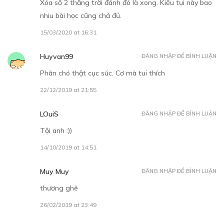
Xóa sổ 2 thằng trời đánh đó là xong. Kiểu tụi này bao
nhiu bài học cũng chả đủ.
15/03/2020 at 16:31
Huyvan99
ĐĂNG NHẬP ĐỂ BÌNH LUẬN
Phân chó thật cục súc. Cơ mà tui thích
22/12/2019 at 21:55
LOuiS
ĐĂNG NHẬP ĐỂ BÌNH LUẬN
Tội anh :))
14/10/2019 at 14:51
Muy Muy
ĐĂNG NHẬP ĐỂ BÌNH LUẬN
thương ghê
26/02/2019 at 23:49