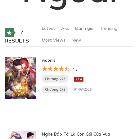
Latest
A-Z
Đánh giá
Trending
7
RESULTS
Most Views
New
Adonis
4.5
Chương 273
Chương 272
01/08/2026
Nghe Bảo Tôi Là Con Gái Của Vua