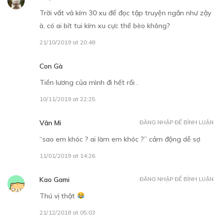
Trời vất vả kím 30 xu để đọc tập truyện ngắn như zậy
à, có ai bít tui kím xu cực thế bèo không?
21/10/2019 at 20:48
Con Gà
Tiền lương của mình đi hết rồi .
10/11/2019 at 22:25
Vân Mi
ĐĂNG NHẬP ĐỂ BÌNH LUẬN
“sao em khóc ? ai làm em khóc ?” cảm động dễ sợ
11/01/2019 at 14:26
Kao Gami
ĐĂNG NHẬP ĐỂ BÌNH LUẬN
Thú vị thật
21/12/2018 at 05:03