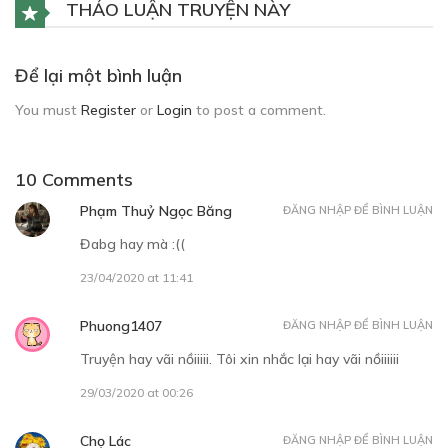
THẢO LUẬN TRUYỆN NÀY
Để lại một bình luận
You must
Register
or
Login
to post a comment.
10 Comments
Phạm Thuỷ Ngọc Băng
ĐĂNG NHẬP ĐỂ BÌNH LUẬN
Đabg hay mà :((
23/04/2020 at 11:41
Phuong1407
ĐĂNG NHẬP ĐỂ BÌNH LUẬN
Truyện hay vãi nồiiiii. Tôi xin nhắc lại hay vãi nồiiiiii
29/03/2020 at 00:26
Chọ Lác
ĐĂNG NHẬP ĐỂ BÌNH LUẬN