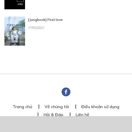
[Jungkook] First love
17/05/2021
Trang chủ
Về chúng tôi
Điều khoản sử dụng
Hỏi & Đáp
Liên hệ
COMI © 2024 Comicola - Nền tảng truyện tranh bản quyền duy nhất tại
Việt Nam.