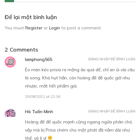
Để lại một bình luận
You must
Register
or
Login
to post a comment.
2 Comments
lamphong565
ĐĂNG NHẬP ĐỂ BÌNH LUẬN
Èo màn kéo prisia ra mộng ảo quá dể, chỉ an ủi vài câu
là xong. Khá hụt hẩn, còn hoàng đế đế quốc giờ nhu
nhược, mất hết phẩm giá.
20/08/2021 at 22:36
Hà Tuấn Minh
ĐĂNG NHẬP ĐỂ BÌNH LUẬN
Hoàng đế đế quốc mạnh cũng ngang ngửa phân chó,
vậy mà bị Prisa chém cho một phát đã nằm dài như
thế, vô lí vl