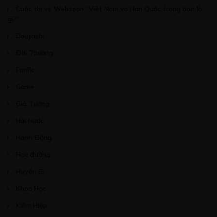
Cuộc thi vẽ Webtoon “Việt Nam và Hàn Quốc trong bạn là
gì?”
Doujinshi
Đời Thường
Fanfic
Game
Giả Tưởng
Hài Hước
Hành Động
Học đường
Huyền Bí
Khoa Học
Kiếm Hiệp