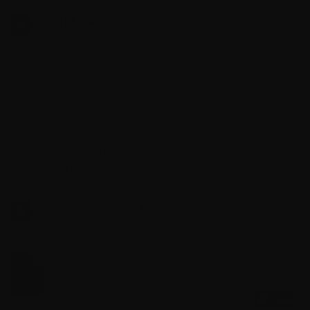
TÓM TẮT
Bạn sẽ làm gì khi ngay từ đầu cuộc đời đã bị người khác định
đoạt?
Bạn sẽ thế nào khi phải lấy người mình không yêu làm chồng?
Giữa cuộc sống sung túc và tình yêu đích thực, điều gì mới là
đúng đắn?
Có nhiều thứ trong cuộc đời này không thể miễn cưỡng được.
Sinh ra là con gái đã là một sự thiệt thòi giữa xã hội trọng nam
khinh nữ thời phong kiến.
CÁC CHƯƠNG MỚI CẬP NHẬT
Free