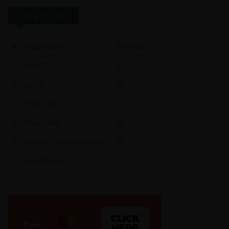
Tặng trà sữa
#
Người dùng
Trà sữa
1
Gold27
30
2
hai co
20
3
Phạm Hiền
10
4
Thạch Mai
10
5
tra sua tran chau co kem
10
6
Anh Phung
10