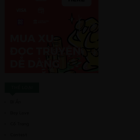
THỂ LOẠI
Bí Ẩn
Boy Love
Cổ Trang
Contest