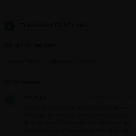
Xem thêm
THẢO LUẬN TRUYỆN NÀY
Free
CHƯƠNG 4
Để lại một bình luận
20/09/2019
You must
Register
or
Login
to post a comment.
17 Comments
Free
CHƯƠNG 5
Anh Phung
ĐĂNG NHẬP ĐỂ BÌNH LUẬN
27/09/2019
Không biết cảm giác là gì. Chỉ thấy cô gái cứ nói muốn
thoát khỏi cảnh trọng nữ khinh nam nhưng cuối cùng
thì đâu lại vào đó. Có cảm giác người chồng tham lam,
lại phủ phàng với cả 2 người phụ nữ. Đang qua lại với