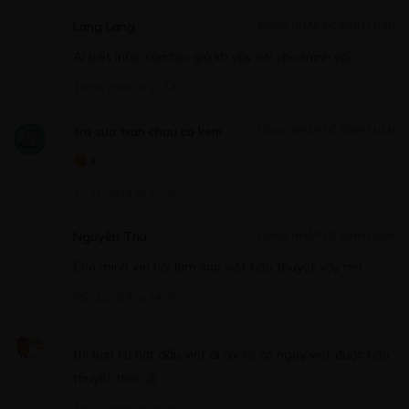
Lang Lang
ĐĂNG NHẬP ĐỂ BÌNH LUẬN
Ai biết infor của tác giả kh vậy nói cho mình với
13/03/2020 at 12:14
Free
tra sua tran chau co kem
ĐĂNG NHẬP ĐỂ BÌNH LUẬN
CHƯƠNG 9.
⚘
18/10/2019
27/11/2019 at 22:26
Nguyễn Thu
ĐĂNG NHẬP ĐỂ BÌNH LUẬN
Cho minh xin hỏi làm sao viết tiểu thuyết vậy mn
Free
05/11/2019 at 14:26
CHƯƠNG 10.
25/10/2019
thì bạn cứ bắt đầu viết đi rồi sẽ có ngày viết được tiểu
thuyết thôi =))
13/11/2019 at 10:40