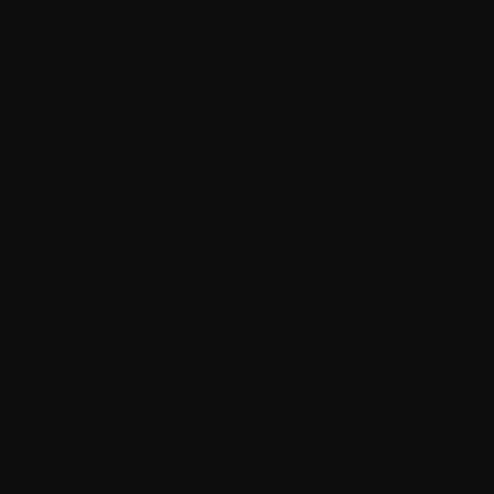
CHƯƠNG 1
19/08/2019
Free
CHƯƠNG 2
06/09/2019
Free
CHƯƠNG 3
13/09/2019