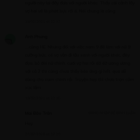
người này lại đẩy đưa với người khác. Thấy cái cảnh lấy
Free
vợ hai về là phát bực rồi á. Nói chung là cũng
CHƯƠNG 6.
18/02/2021 at 22:32
04/10/2019
Anh Phung
….cũng HE. Nhưng đối với việc nam 9 đã làm với nữ 9:
cưỡng bức, có vợ vẫn đi lầu xanh với người khác, đày
Free
đọa, bỏ đói nữ chính, cưới vợ hai rồi dở dở ương ương
CHƯƠNG 7.
với cả 2 thì cũng chưa thấy báo ứng gì hết, quá dễ
dàng cho nam chính rồi. Truyện hay thì chưa trọn cảm
11/10/2019
xúc lắm
18/02/2021 at 22:35
Mai Bảo Trân
ĐĂNG NHẬP ĐỂ BÌNH LUẬN
Free
Hay
CHƯƠNG 8.
27/07/2020 at 17:20
18/10/2019