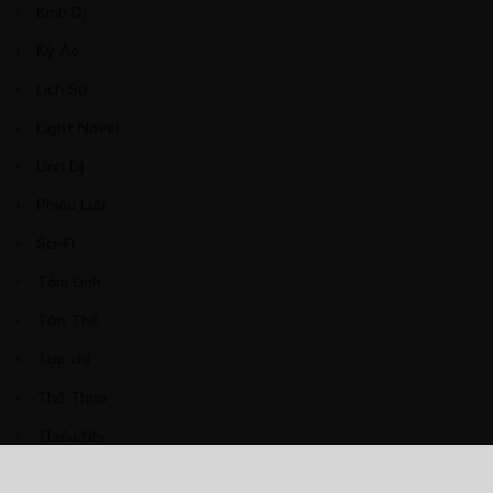
Kinh Dị
Kỳ Ảo
Lịch Sử
Light Novel
Linh Dị
Phiêu Lưu
Sci-Fi
Tâm Linh
Tận Thế
Tạp chí
Thể Thao
Thiếu Nhi
Tiểu Thuyết