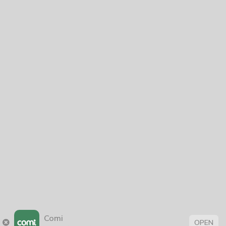
Tình Cảm
Trinh Thám
Trùng Sinh
Truyện Ngắn
Truyện Việt Nam
Webtoon Contest
Xuyên Không
NĂM PHÁT HÀNH
Giáp Hồng My
7/2020
5
24/05/2021
2025
2024
2023
2022
2021
2020
2019
2018
2017
2016
2014
2011
Comi
OPEN