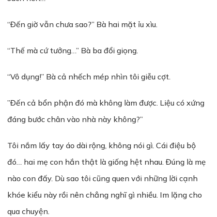
“Đến giờ vẫn chưa sao?” Bà hai mặt ỉu xìu.
“Thế mà cứ tưởng…” Bà ba đổi giọng.
“Vô dụng!” Bà cả nhếch mép nhìn tôi giễu cợt.
”Đến cả bổn phận đó mà không làm được. Liệu có xứng
đáng bước chân vào nhà này không?”
Tôi nắm lấy tay áo dài rộng, không nói gì. Cái điệu bộ
đó… hai mẹ con hắn thật là giống hệt nhau. Đúng là mẹ
nào con đấy. Dù sao tôi cũng quen với những lời cạnh
khóe kiểu này rồi nên chẳng nghĩ gì nhiều. Im lặng cho
qua chuyện.