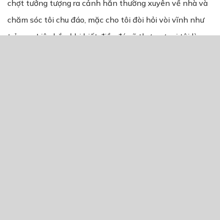
chợt tưởng tượng ra cảnh hắn thường xuyên về nhà và
chăm sóc tôi chu đáo, mặc cho tôi đòi hỏi vòi vĩnh như
trẻ con. Liệu hắn khi biết điều đó sẽ thực sự coi tôi là
người bạn đời của mình? Hắn sẽ thay đổi chứ…
Két!!!”
Tôi giật mình khi cánh cửa được mở ra, người tôi gọi là
chồng xuất hiện. Tôi đã chờ đợi giây phút này. Tôi muốn
nói với hắn thật nhiều điều.
Hắn lặng thinh bước vào nhìn qua tôi một khắc rồi quay
người đóng cửa lại.
“Này, Lưu Tại Duẫn, tôi…”