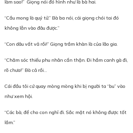
làm sao!” Giọng nói đó hình như là bà hai.
“Cầu mong là quý tử.” Bà ba nói, cái giọng chói tai đó
không lẫn vào đâu được.”
“Con dâu vất vả rồi!” Giọng trầm khàn là của lão gia.
“Chăm sóc thiếu phu nhân cẩn thận. Đi hầm canh gà đi,
rõ chưa!” Bà cả rồi…
Cái đầu tôi cứ quay mòng mòng khi bị người ta “bu” vào
như xem hội.
“Các bà, để cho con nghỉ đi. Sắc mặt nó không được tốt
lắm.”