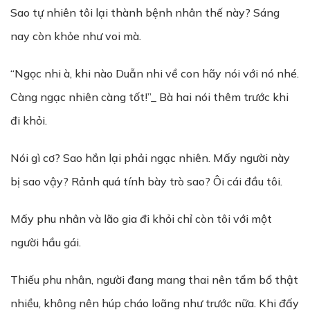
Sao tự nhiên tôi lại thành bệnh nhân thế này? Sáng
nay còn khỏe như voi mà.
“Ngọc nhi à, khi nào Duẫn nhi về con hãy nói với nó nhé.
Càng ngạc nhiên càng tốt!”_ Bà hai nói thêm trước khi
đi khỏi.
Nói gì cơ? Sao hắn lại phải ngạc nhiên. Mấy người này
bị sao vậy? Rảnh quá tính bày trò sao? Ôi cái đầu tôi.
Mấy phu nhân và lão gia đi khỏi chỉ còn tôi với một
người hầu gái.
Thiếu phu nhân, người đang mang thai nên tẩm bổ thật
nhiều, không nên húp cháo loãng như trước nữa. Khi đấy