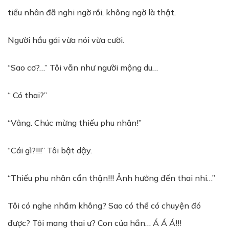
tiểu nhân đã nghi ngờ rồi, không ngờ là thật.
Người hầu gái vừa nói vừa cười.
“Sao cơ?…” Tôi vẫn như người mộng du…
“ Có thai?”
“Vâng. Chúc mừng thiếu phu nhân!”
“Cái gì?!!!” Tôi bật dậy.
“Thiếu phu nhân cẩn thận!!! Ảnh hưởng đến thai nhi…”
Tôi có nghe nhầm không? Sao có thể có chuyện đó
được? Tôi mang thai ư? Con của hắn… Á Á Á!!!