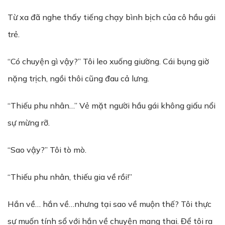
Từ xa đã nghe thấy tiếng chạy bình bịch của cô hầu gái
trẻ.
“Có chuyện gì vậy?” Tôi leo xuống giường. Cái bụng giờ
nặng trịch, ngồi thôi cũng đau cả lưng.
“Thiếu phu nhân…” Vẻ mặt người hầu gái không giấu nổi
sự mừng rỡ.
“Sao vậy?” Tôi tò mò.
“Thiếu phu nhân, thiếu gia về rồi!”
Hắn về… hắn về…nhưng tại sao về muộn thế? Tôi thực
sự muốn tính sổ với hắn về chuyện mang thai. Để tôi ra