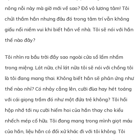
nông nỗi này mà giờ mới về sao? Đồ vô lương tâm! Tôi
chửi thầm hắn nhưng đâu đó trong tâm trí vẫn không
giấu nổi niềm vui khi biết hắn về nhà. Tôi sẽ nói với hắn
thế nào đây?
Tôi nhìn ra bầu trời đầy sao ngoài cửa sổ lẩm nhẩm
trong miệng. Lát nữa, chỉ lát nữa tôi sẽ nói với chồng tôi
là tôi đang mang thai. Không biết hắn sẽ phản ứng như
thế nào nhỉ? Có nhảy cẫng lên, cười đùa hay hét toáng
với cái giọng trầm đó như một đứa trẻ không? Tôi hồi
hộp nhớ tới nụ cười hiếm hoi của hắn thay cho kiểu
nhếch mép cố hữu. Tôi đang mang trong mình giọt máu
của hắn, liệu hắn có đối xử khác đi với tôi không. Tôi