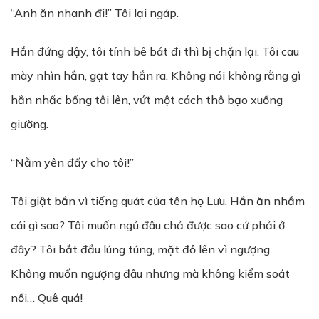
“Anh ăn nhanh đi!” Tôi lại ngáp.
Hắn đứng dậy, tôi tính bê bát đi thì bị chặn lại. Tôi cau
mày nhìn hắn, gạt tay hắn ra. Không nói không rằng gì
hắn nhấc bổng tôi lên, vứt một cách thô bạo xuống
giường.
“Nằm yên đấy cho tôi!”
Tôi giật bắn vì tiếng quát của tên họ Lưu. Hắn ăn nhầm
cái gì sao? Tôi muốn ngủ đâu chả được sao cứ phải ở
đây? Tôi bắt đầu lúng túng, mặt đỏ lên vì ngượng.
Không muốn ngượng đâu nhưng mà không kiểm soát
nổi… Quê quá!