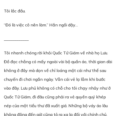
Tôi lắc đầu.
“Đó là việc cô nên làm.” Hắn ngồi dậy…
____________
Tôi nhanh chóng rời khỏi Quốc Tử Giám về nhà họ Lưu.
Đồ đạc chẳng có mấy ngoài vài bộ quần áo, thời gian dài
không ở đây mà dọn về chỉ loáng một cái như thể sau
chuyến đi chơi ngắn ngày. Vẫn cái vẻ lạ lẫm khi bước
vào đây. Lưu phủ không có chỗ cho tôi chạy nhảy như ở
Quốc Tử Giám, đi đâu cũng phải ra vẻ quyền quý khép
nép của một tiểu thư đã xuất giá. Những bộ váy áo lâu
không động đến giờ cũng tỏ ra xa lạ đối với chính chủ.