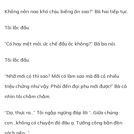
Không nôn nao khó chịu, biếng ăn sao?” Bà hai tiếp tục.
Tôi lắc đầu.
“Có hay mệt mỏi, ức chế đầu óc không?” Bà ba nói.
Tôi lắc đầu.
“Nhỡ mới có thì sao? Mới có làm sao mà đã có nhiều
triệu chứng như vậy. Phải đến đại phu mới được!” Bà cả
nhìn tôi chằm chằm.
“Dạ, thực ra…” Tôi ngập ngừng đáp lời “…Giữa chúng
con…không có chuyện đó đâu ạ. Tướng công bận đèn
sách nên…”