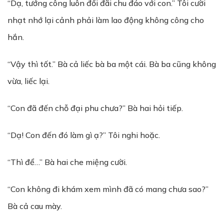
“Dạ, tướng công luôn đối đãi chu đáo với con.” Tôi cười
nhạt nhớ lại cảnh phải làm lao động không công cho
hắn.
“Vậy thì tốt.” Bà cả liếc bà ba một cái. Bà ba cũng không
vừa, liếc lại.
“Con đã đến chỗ đại phu chưa?” Bà hai hỏi tiếp.
“Dạ! Con đến đó làm gì ạ?” Tôi nghi hoặc.
“Thì để…” Bà hai che miệng cười.
“Con không đi khám xem mình đã có mang chưa sao?”
Bà cả cau mày.