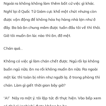
Ngoài ra không không làm thêm bất cứ việc gì khác.
Nghĩ lại ở Quốc Tử Giám cực khổ một chút nhưng còn
được vận động để không hóa họ hàng nhà lợn như ở
đây. Ba bà ăn chung mâm được tuần đầu tôi về thì thôi.
Giờ tôi muốn ăn lúc nào thì ăn, đỡ mệt.
Chán quá…
Không có việc gì làm chán chết được. Ngủ rồi lại không
buồn ngủ nữa, ăn no rồi không muốn ăn nữa. Ra ngoài
một lúc thì toàn bị nhìn như người lạ, ở trong phòng thì
chán. Làm gì giết thời gian bây giờ?
“A!” Nảy ra một ý, tôi lập tức đi thực hiện. Vào bếp xem