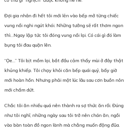
có thứ gì “nghịch” được không he he.
Đợi gia nhân đi hết tôi mới lẻn vào bếp mở từng chiếc
vung nồi nghi ngút khói. Những tưởng sẽ rất thơm ngon
thì…Ngay lập tức tôi đóng vung nồi lại. Có cái gì đó làm
bụng tôi đau quặn lên.
“Ọe…” Tôi bịt mồm lại, bắt đầu cảm thấy mùi ở đây thật
khủng khiếp. Tôi chạy khỏi căn bếp quái quỷ, bấy giờ
mới hoàn hồn. Nhưng phải một lúc lâu sau cơn buồn nôn
mới chấm dứt.
Chắc tôi ăn nhiều quá nên thành ra sợ thức ăn rồi. Đúng
như tôi nghĩ, những ngày sau tôi trở nên chán ăn, ngồi
vào bàn toàn đồ ngon lành mà chẳng muốn động đũa.