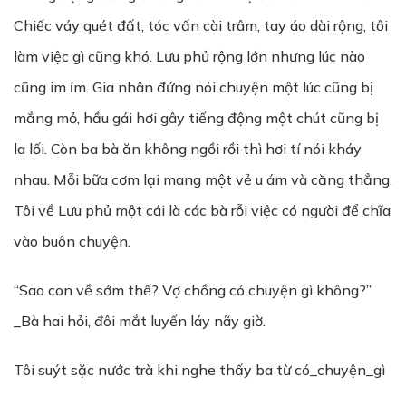
Chiếc váy quét đất, tóc vấn cài trâm, tay áo dài rộng, tôi
làm việc gì cũng khó. Lưu phủ rộng lớn nhưng lúc nào
cũng im ỉm. Gia nhân đứng nói chuyện một lúc cũng bị
mắng mỏ, hầu gái hơi gây tiếng động một chút cũng bị
la lối. Còn ba bà ăn không ngồi rồi thì hơi tí nói kháy
nhau. Mỗi bữa cơm lại mang một vẻ u ám và căng thẳng.
Tôi về Lưu phủ một cái là các bà rỗi việc có người để chĩa
vào buôn chuyện.
“Sao con về sớm thế? Vợ chồng có chuyện gì không?”
_Bà hai hỏi, đôi mắt luyến láy nãy giờ.
Tôi suýt sặc nước trà khi nghe thấy ba từ có_chuyện_gì