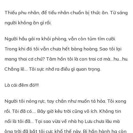
Thiếu phu nhân, để tiểu nhân chuẩn bị thức ăn. Từ sáng
người không ăn gì rồi.
Người hầu gái ra khỏi phòng, vẫn còn tủm tỉm cười.
Trong khi đó tôi vẫn chưa hết bàng hoàng. Sao tôi lại
mang thai cơ chứ? Tâm hồn tôi là con trai cơ mà…hu…hu.
Chẳng lẽ… Tôi sực nhớ ra điều gì quan trọng.
Là cái đêm đó!!!
Người tôi nóng rực, tay chân như muốn tá hỏa. Tôi xong
rồi. Tôi đã có…. Bây giờ kêu trời cũng vô ích. Không tin
nổi là tôi đã… Tại sao vừa về nhà họ Lưu chưa lâu mà
ông trời đã bắt tôi cực khổ thế này. Bị hắn hành hạ còn