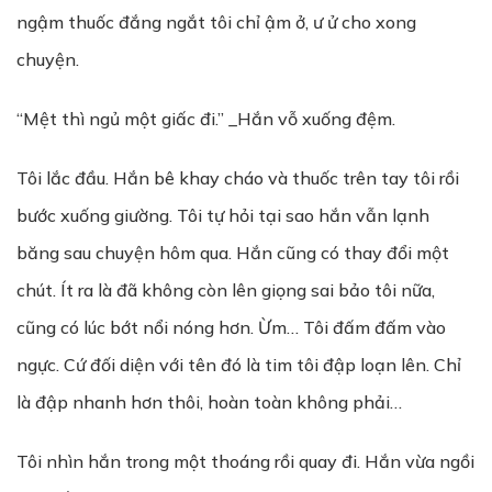
ngậm thuốc đắng ngắt tôi chỉ ậm ở, ư ử cho xong
chuyện.
“Mệt thì ngủ một giấc đi.” _Hắn vỗ xuống đệm.
Tôi lắc đầu. Hắn bê khay cháo và thuốc trên tay tôi rồi
bước xuống giường. Tôi tự hỏi tại sao hắn vẫn lạnh
băng sau chuyện hôm qua. Hắn cũng có thay đổi một
chút. Ít ra là đã không còn lên giọng sai bảo tôi nữa,
cũng có lúc bớt nổi nóng hơn. Ừm… Tôi đấm đấm vào
ngực. Cứ đối diện với tên đó là tim tôi đập loạn lên. Chỉ
là đập nhanh hơn thôi, hoàn toàn không phải…
Tôi nhìn hắn trong một thoáng rồi quay đi. Hắn vừa ngồi