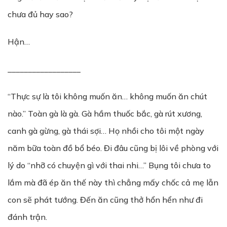
chưa đủ hay sao?
Hận…
__________________
“Thực sự là tôi không muốn ăn… không muốn ăn chút
nào.” Toàn gà là gà. Gà hầm thuốc bắc, gà rút xương,
canh gà gừng, gà thái sợi… Họ nhồi cho tôi một ngày
năm bữa toàn đồ bổ béo. Đi đâu cũng bị lôi về phòng với
lý do “nhỡ có chuyện gì với thai nhi…” Bụng tôi chưa to
lắm mà đã ép ăn thế này thì chẳng mấy chốc cả mẹ lẫn
con sẽ phát tướng. Đến ăn cũng thở hổn hển như đi
đánh trận.