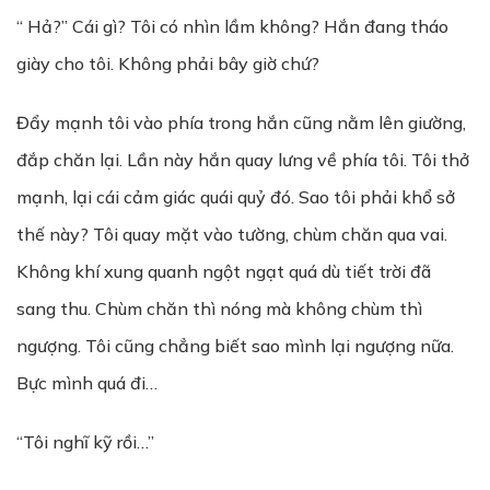
“ Hả?” Cái gì? Tôi có nhìn lầm không? Hắn đang tháo
giày cho tôi. Không phải bây giờ chứ?
Đẩy mạnh tôi vào phía trong hắn cũng nằm lên giường,
đắp chăn lại. Lần này hắn quay lưng về phía tôi. Tôi thở
mạnh, lại cái cảm giác quái quỷ đó. Sao tôi phải khổ sở
thế này? Tôi quay mặt vào tường, chùm chăn qua vai.
Không khí xung quanh ngột ngạt quá dù tiết trời đã
sang thu. Chùm chăn thì nóng mà không chùm thì
ngượng. Tôi cũng chẳng biết sao mình lại ngượng nữa.
Bực mình quá đi…
“Tôi nghĩ kỹ rồi…”