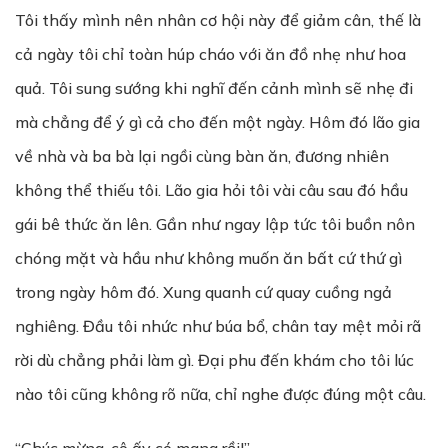
Tôi thấy mình nên nhân cơ hội này để giảm cân, thế là
cả ngày tôi chỉ toàn húp cháo với ăn đồ nhẹ như hoa
quả. Tôi sung sướng khi nghĩ đến cảnh mình sẽ nhẹ đi
mà chẳng để ý gì cả cho đến một ngày. Hôm đó lão gia
về nhà và ba bà lại ngồi cùng bàn ăn, đương nhiên
không thể thiếu tôi. Lão gia hỏi tôi vài câu sau đó hầu
gái bê thức ăn lên. Gần như ngay lập tức tôi buồn nôn
chóng mặt và hầu như không muốn ăn bất cứ thứ gì
trong ngày hôm đó. Xung quanh cứ quay cuồng ngả
nghiêng. Đầu tôi nhức như búa bổ, chân tay mệt mỏi rã
rời dù chẳng phải làm gì. Đại phu đến khám cho tôi lúc
nào tôi cũng không rõ nữa, chỉ nghe được đúng một câu.