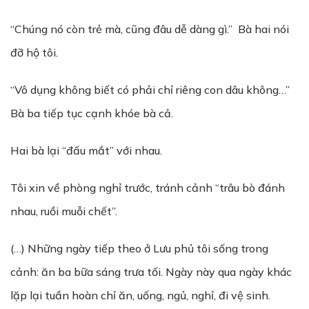
“Chúng nó còn trẻ mà, cũng đâu dễ dàng gì.” Bà hai nói
đỡ hộ tôi.
“Vô dụng không biết có phải chỉ riêng con dâu không…”
Bà ba tiếp tục cạnh khóe bà cả.
Hai bà lại “đấu mắt” với nhau.
Tôi xin về phòng nghỉ trước, tránh cảnh “trâu bò đánh
nhau, ruồi muỗi chết”.
(…) Những ngày tiếp theo ở Lưu phủ tôi sống trong
cảnh: ăn ba bữa sáng trưa tối. Ngày này qua ngày khác
lặp lại tuần hoàn chỉ ăn, uống, ngủ, nghỉ, đi vệ sinh.