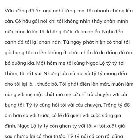
Với cường độ ăn ngủ nghỉ tăng cao, tôi nhanh chóng lên
cân. Cô hầu gái nói khi tôi không nhìn thấy chân mình
nữa cũng là lúc tôi không được đi lại nhiều. Nghĩ đến
cảnh đó tôi lại chán nản. Từ ngày phát hiện có thai tới
giờ bụng tôi to lên không ít, chắc chắn là do đống đồ ăn
bổ dưỡng kia. Một hôm mẹ tôi cùng Ngọc Lộ tỷ tỷ tới
thăm, tôi rất vui. Nhưng cái mà mẹ và tỷ tỷ mang đến
cho tôi lại là… thuốc bổ. Tôi phát điên lên mất, muốn làm
nũng với mẹ một chút mà mẹ cứ chỉ trò chuyện với cái
bụng tôi. Tỷ tỷ cũng hỏi tôi vài câu chuyện. Trông tỷ đỡ
ốm hơn so với trước, có lẽ đã quen với cuộc sống gia
đình. Ngọc Lộ tỷ tỷ còn ghen tỵ với tôi vì tôi xuất giá
sau nhưng lại có thai trước. Tỷ tỷ nói có con rồi cũng