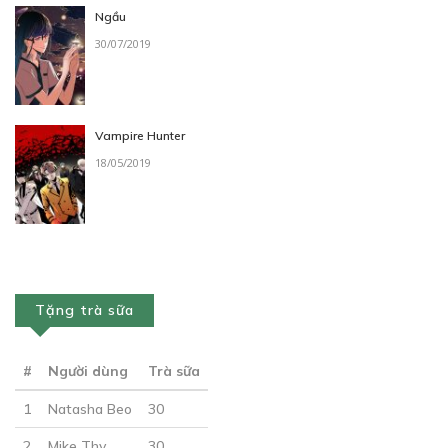
Ngầu
Free
30/07/2019
CHƯƠNG 6
24/09/2018
Vampire Hunter
18/05/2019
Free
Tặng trà sữa
CHƯƠNG 7
24/09/2018
#
Người dùng
Trà sữa
1
Natasha Beo
30
2
Mike Thy
30