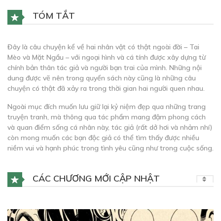
TÓM TẮT
Đây là câu chuyện kể về hai nhân vật có thật ngoài đời – Tai
Mèo và Mặt Ngầu – với ngoại hình và cá tính được xây dựng từ
chính bản thân tác giả và người bạn trai của mình. Những nội
dung được vẽ nên trong quyển sách này cũng là những câu
chuyện có thật đã xảy ra trong thời gian hai người quen nhau.
Ngoài mục đích muốn lưu giữ lại kỷ niệm đẹp qua những trang
truyện tranh, mà thông qua tác phẩm mang đậm phong cách
và quan điểm sống cá nhân này, tác giả (rất dở hơi và nhảm nhí)
còn mong muốn các bạn độc giả có thể tìm thấy được nhiều
niềm vui và hạnh phúc trong tình yêu cũng như trong cuộc sống.
CÁC CHƯƠNG MỚI CẬP NHẬT