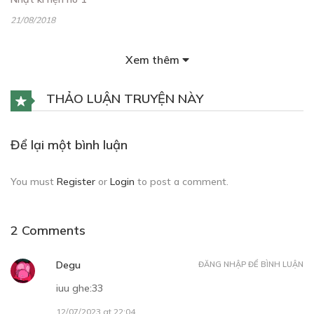
21/08/2018
Xem thêm
THẢO LUẬN TRUYỆN NÀY
Free
Để lại một bình luận
CHƯƠNG 3
You must
Register
or
Login
to post a comment.
04/09/2018
2 Comments
Degu
ĐĂNG NHẬP ĐỂ BÌNH LUẬN
iuu ghe:33
Free
12/07/2023 at 22:04