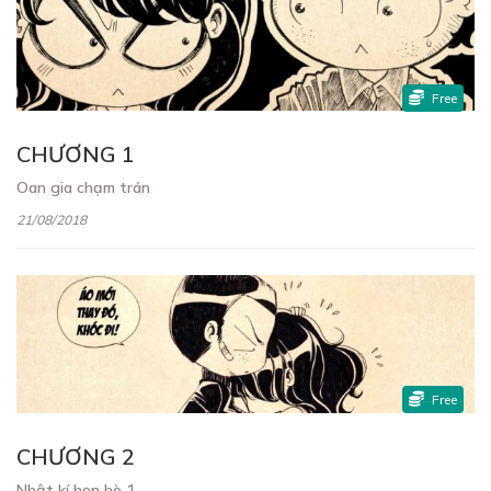
Free
CHƯƠNG 1
Oan gia chạm trán
21/08/2018
Free
CHƯƠNG 2
Nhật kí hẹn hò 1