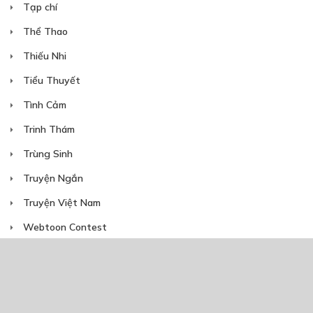
CHƯƠNG 13
Tạp chí
05/11/2018
Thể Thao
Thiếu Nhi
Tiểu Thuyết
Tình Cảm
Trinh Thám
Free
Trùng Sinh
CHƯƠNG 14
Truyện Ngắn
12/11/2018
Truyện Việt Nam
Webtoon Contest
Xuyên Không
NĂM PHÁT HÀNH
Free