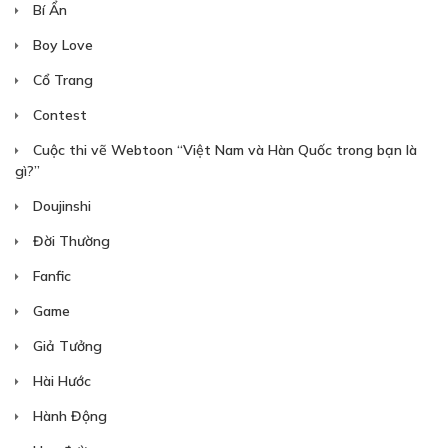
Bí Ẩn
Boy Love
Cổ Trang
Free
Contest
Cuộc thi vẽ Webtoon “Việt Nam và Hàn Quốc trong bạn là
CHƯƠNG 10
gì?”
15/10/2018
Doujinshi
Đời Thường
Fanfic
Game
Giả Tưởng
Free
Hài Hước
CHƯƠNG 11
Hành Động
22/10/2018