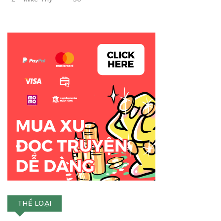
Free
CHƯƠNG 8
01/10/2018
Free
CHƯƠNG 9
08/10/2018
THỂ LOẠI