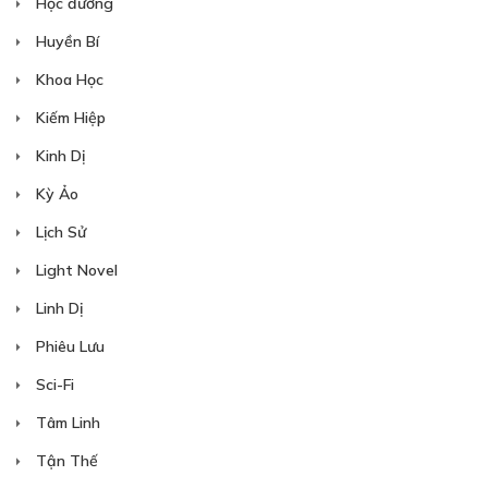
Học đường
Huyền Bí
Khoa Học
Kiếm Hiệp
Kinh Dị
Free
Kỳ Ảo
CHƯƠNG 12
Lịch Sử
29/10/2018
Light Novel
Linh Dị
Phiêu Lưu
Sci-Fi
Tâm Linh
Free
Tận Thế