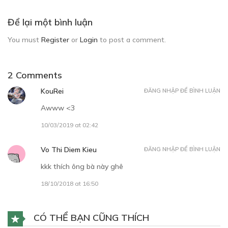
Để lại một bình luận
You must
Register
or
Login
to post a comment.
2 Comments
KouRei
ĐĂNG NHẬP ĐỂ BÌNH LUẬN
Awww <3
10/03/2019 at 02:42
Vo Thi Diem Kieu
ĐĂNG NHẬP ĐỂ BÌNH LUẬN
kkk thích ông bà này ghê
18/10/2018 at 16:50
CÓ THỂ BẠN CŨNG THÍCH