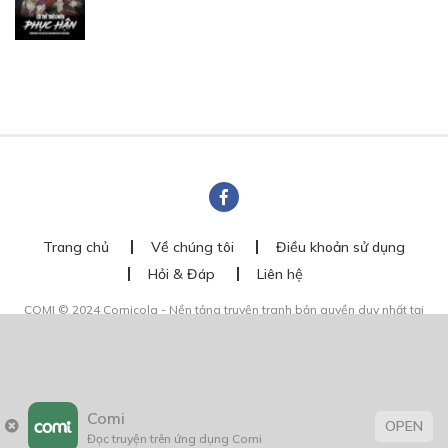
Trang chủ
Về chúng tôi
Điều khoản sử dụng
Hỏi & Đáp
Liên hệ
COMI © 2024 Comicola - Nền tảng truyện tranh bản quyền duy nhất tại
Việt Nam.
Cơ quan chủ quản: Công ty Cổ phần Comicola
Giấy xác nhận Đăng ký hoạt động phát hành Xuất bản phẩm điện tử số
2700/XN-CXBIPH do Cục Xuất bản, In và Phát hành cấp ngày 01/06/2022
Giấy Đăng kí kinh doanh số 0313105297 do Sở Kế hoạch và Đầu tư thành
Comi
phố Hồ Chí Minh cấp ngày 21/1/2015
OPEN
Đọc truyện trên ứng dụng Comi