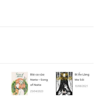
Bài ca của
Bí Ẩn Làng
Naria – Song
Ma Sói
of Naria
10/08/2021
25/04/2023