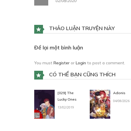
02/08/2020
THẢO LUẬN TRUYỆN NÀY
Để lại một bình luận
You must
Register
or
Login
to post a comment.
CÓ THỂ BẠN CŨNG THÍCH
[029] The
Adonis
Lucky Ones
04/08/2026
13/02/2019