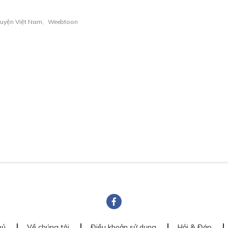
ruyện Việt Nam
,
Weebtoon
hủ
Về chúng tôi
Điều khoản sử dụng
Hỏi & Đáp