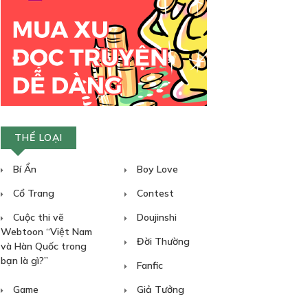
THỂ LOẠI
Bí Ẩn
Boy Love
Cổ Trang
Contest
Cuộc thi vẽ
Doujinshi
Webtoon “Việt Nam
Đời Thường
và Hàn Quốc trong
bạn là gì?”
Fanfic
Game
Giả Tưởng