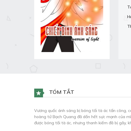
T
H
T
TÓM TẮT
Vương quốc ánh sáng bị bóng tối tà ác tấn công, cá
hoàng tử Bạch Quang đã dồn hết sực mạnh của mình
được bóng tối tà ác, nhưng thanh kiếm đã bị gãy,