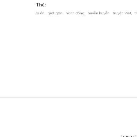
Thẻ:
bí ẩn
,
giật gân
,
hành động
,
huyễn huyễn
,
truyện Việt
,
t
Trang c