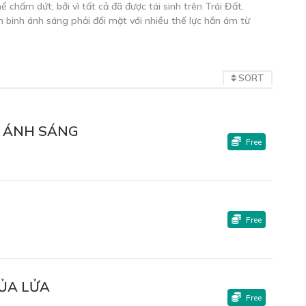
ể chấm dứt, bởi vì tất cả đã được tái sinh trên Trái Đất,
 binh ánh sáng phải đối mặt với nhiều thế lực hắn ám từ
SORT
 ÁNH SÁNG
Free
Free
CỦA LỬA
Free