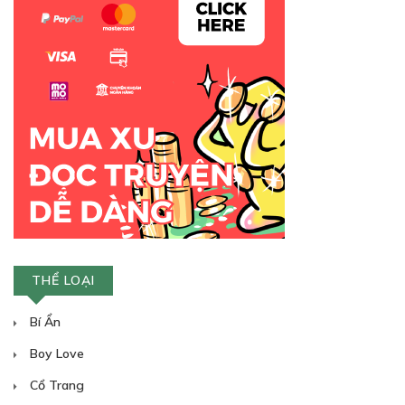
Free
CHƯƠNG 7
Truyện tình yêu
19/12/2018
THỂ LOẠI
Bí Ẩn
Boy Love
Free
Cổ Trang