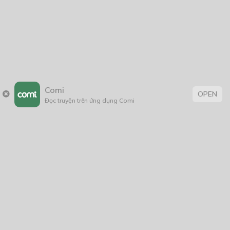
2017
2016
2014
2011
2005
1/11/2020
Comi
OPEN
Đọc truyện trên ứng dụng Comi
Trang chủ
Về chúng tôi
Điều khoản sử dụng
Hỏi & Đáp
Liên hệ
COMI © 2024 Comicola - Nền tảng truyện tranh bản quyền duy nhất tại
Việt Nam.
Cơ quan chủ quản: Công ty Cổ phần Comicola
Giấy xác nhận Đăng ký hoạt động phát hành Xuất bản phẩm điện tử số
2700/XN-CXBIPH do Cục Xuất bản, In và Phát hành cấp ngày 01/06/2022
Giấy Đăng kí kinh doanh số 0313105297 do Sở Kế hoạch và Đầu tư thành
phố Hồ Chí Minh cấp ngày 21/1/2015