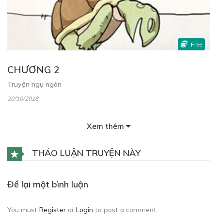
Free
CHƯƠNG 2
Truyện ngụ ngôn
20/10/2018
Xem thêm
THẢO LUẬN TRUYỆN NÀY
Free
Để lại một bình luận
CHƯƠNG 3
You must
Register
or
Login
to post a comment.