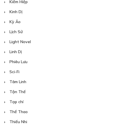
Kiếm Hiệp
Kinh Dị
30
Points
Kỳ Ảo
CHƯƠNG 10
Lịch Sử
Chuyện cuộc sống
Light Novel
10/01/2019
Linh Dị
Phiêu Lưu
Sci-Fi
Tâm Linh
Tận Thế
Tạp chí
Thể Thao
Thiếu Nhi