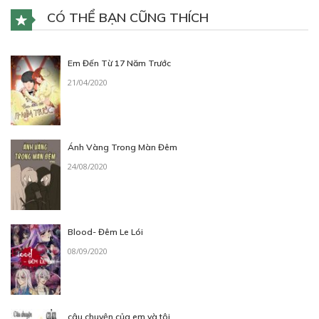
Truyện cổ tích
CÓ THỂ BẠN CŨNG THÍCH
20/11/2018
Em Đến Từ 17 Năm Trước
21/04/2020
Free
Ánh Vàng Trong Màn Đêm
24/08/2020
CHƯƠNG 4
DetectTuyết (1)
27/11/2018
Blood- Đêm Le Lói
08/09/2020
câu chuyện của em và tôi