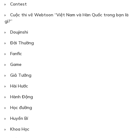
CHƯƠNG 8
Contest
Truyện tình yêu
Cuộc thi vẽ Webtoon “Việt Nam và Hàn Quốc trong bạn là
25/12/2018
gì?”
Doujinshi
Đời Thường
Fanfic
Game
30
Points
Giả Tưởng
CHƯƠNG 9
Hài Hước
Truyện cuộc sống
Hành Động
01/01/2019
Học đường
Huyền Bí
Khoa Học