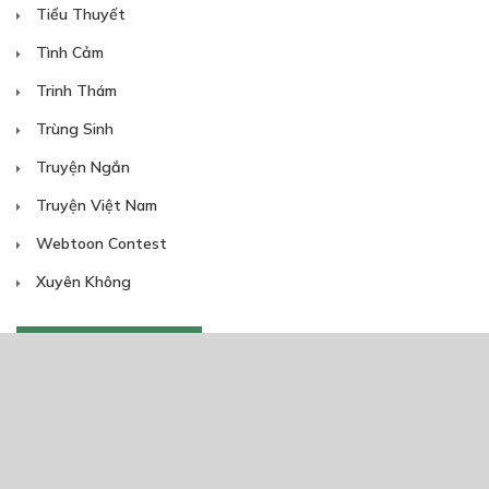
Tiểu Thuyết
Tình Cảm
Trinh Thám
Trùng Sinh
Truyện Ngắn
Truyện Việt Nam
Webtoon Contest
Xuyên Không
NĂM PHÁT HÀNH
Giáp Hồng My
7/2020
5
24/05/2021
2025
2024
2023
2022
2021
2020
2019
2018