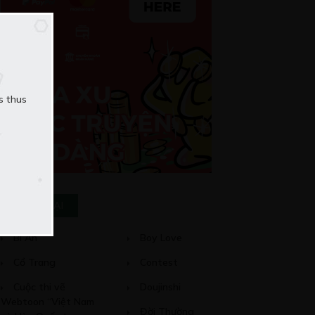
s thus
THỂ LOẠI
Bí Ẩn
Boy Love
Cổ Trang
Contest
Cuộc thi vẽ
Doujinshi
Webtoon “Việt Nam
Đời Thường