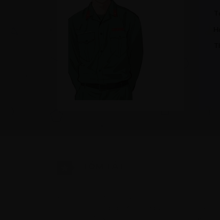
T
H
T
TÓM TẮT
Đông triều, chàng trai không bình thường nhưng t
sống mới trong quân đội, tại đây cậu bất ngờ khi 
cùng Tiểu đội với mình. Trải qua biết bao nhiêu hỉ