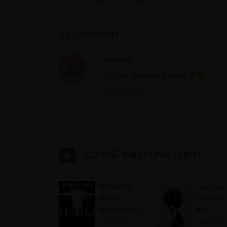
33 Comments
CHƯƠNG 8
08/04/2020
duungerr
Tg oi ra chap mới ik mà
22/10/2023 at 07:27
CHƯƠNG 9
08/04/2020
CÓ THỂ BẠN CŨNG THÍCH
CHƯƠNG 10
08/04/2020
DREAM OR
Hoa hồng 
DOOM:
và kẹo bô
Disaster Relic
gòn.
CHƯƠNG 11
26/10/2023
09/03/2024