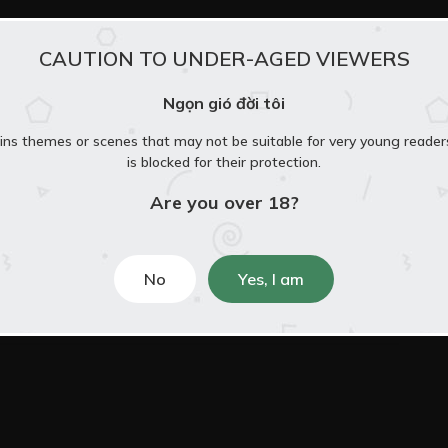
CAUTION TO UNDER-AGED VIEWERS
Free
Ngọn gió đời tôi
ins themes or scenes that may not be suitable for very young reader
is blocked for their protection.
Are you over 18?
Free
em thêm
No
Yes, I am
Free
Free