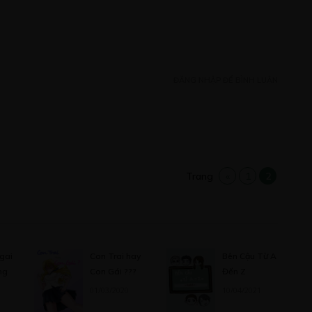
Free
ĐĂNG NHẬP ĐỂ BÌNH LUẬN
Free
Trang
«
1
2
Free
gai
Con Trai hay
Bên Cậu Từ A
ng
Con Gái ???
Đến Z
01/03/2020
10/04/2021
Free