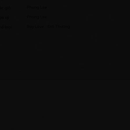
Phong Lee
ác giả
Phong Lee
ọa sỹ
Boy Love
,
Đời Thường
hể loại
ràn đầy tham vọng, sau khi có giấy nhập ngũ cậu bắt đầu cuộc
biết rằng Trường Giang người bạn thân duy nhất cũng đang ở
, nộ, ái, ố Đông triều đem lòng yêu mến Trường Giang nhưng