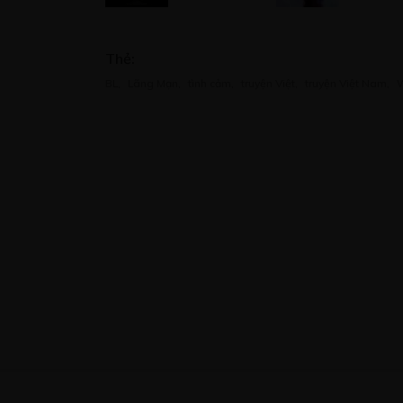
11/04/2020
Thẻ:
CHƯƠNG 12
BL
,
Lãng Mạn
,
tình cảm
,
truyện Việt
,
truyện Việt Nam
,
12/04/2020
CHƯƠNG 13
14/04/2020
CHƯƠNG 14
19/04/2020
CHƯƠNG 15