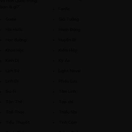
và Hàn Quốc trong
bạn là gì?”
Fanfic
Game
Giả Tưởng
Hài Hước
Hành Động
Học đường
Huyền Bí
Khoa Học
Kiếm Hiệp
Kinh Dị
Kỳ Ảo
Lịch Sử
Light Novel
Linh Dị
Phiêu Lưu
Sci-Fi
Tâm Linh
Tận Thế
Tạp chí
Thể Thao
Thiếu Nhi
Tiểu Thuyết
Tình Cảm