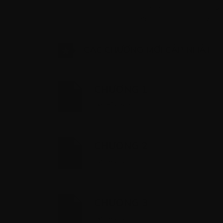
luôn bị cậu bạn từ chối, lúc nào Giang cũng tỏ ra 
hiểu rằng chính cậu cũng đang bị tổn thương về mặ
CÁC CHƯƠNG MỚI CẬP NHẬT
CHƯƠNG 1
08/04/2020
CHƯƠNG 2
08/04/2020
CHƯƠNG 3
08/04/2020