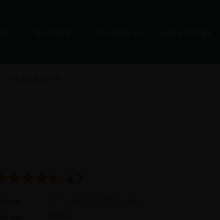
ANH
TIỂU THUYẾT
CỬA HÀNG XU
ĐĂNG TRUYỆN
VỀ CHÚNG TÔI
4.7
4.7 / 5 trên tổng 58 bình chọn
ánh giá
89.6K
ượt xem