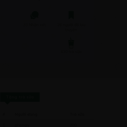
33 Nhận xét
26 người đã lưu
truyện
430 trà sữa
Tặng trà sữa
#
Người dùng
Trà sữa
1
phongly
200