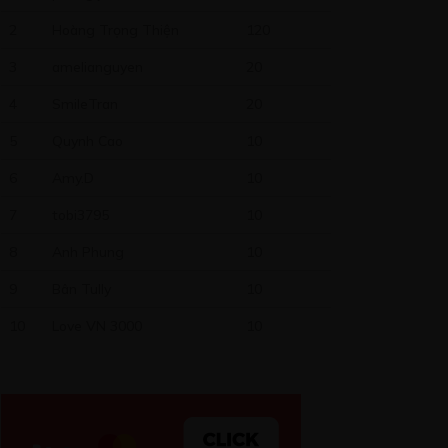
2
Hoàng Trọng Thiện
120
3
amelianguyen
20
4
SmileTran
20
5
Quynh Cao
10
6
Amy.D
10
7
tobi3795
10
8
Anh Phung
10
9
Bân Tully
10
10
Love VN 3000
10