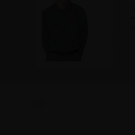
T
H
T
TÓM TẮT
Đông triều, chàng trai không bình thường nhưng t
sống mới trong quân đội, tại đây cậu bất ngờ khi 
cùng Tiểu đội với mình. Trải qua biết bao nhiêu hỉ