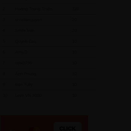
2
Hoàng Trọng Thiện
120
3
amelianguyen
20
4
SmileTran
20
5
Quynh Cao
10
6
Amy.D
10
7
tobi3795
10
8
Anh Phung
10
9
Bân Tully
10
10
Love VN 3000
10