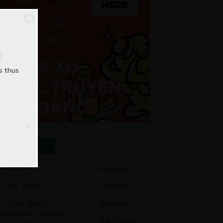
s thus
THỂ LOẠI
Bí Ẩn
Boy Love
Cổ Trang
Contest
Cuộc thi vẽ
Doujinshi
Webtoon “Việt Nam
Đời Thường