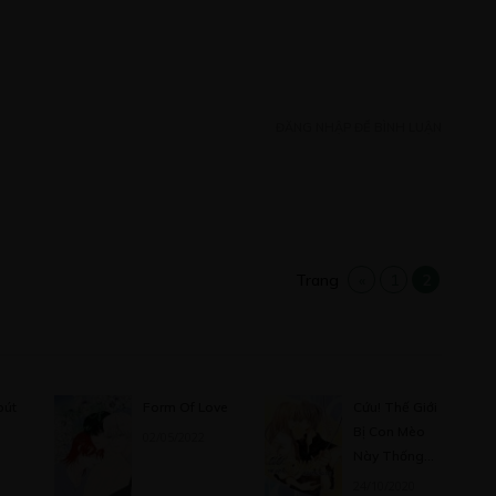
Free
ĐĂNG NHẬP ĐỂ BÌNH LUẬN
Free
Trang
«
1
2
Free
bút
Form Of Love
Cứu! Thế Giới
Bị Con Mèo
02/05/2022
Này Thống
Trị
24/10/2020
Free