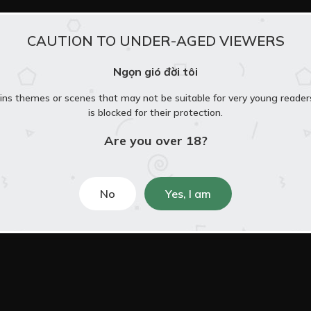
CAUTION TO UNDER-AGED VIEWERS
Free
Ngọn gió đời tôi
ins themes or scenes that may not be suitable for very young reader
is blocked for their protection.
Are you over 18?
Free
em thêm
No
Yes, I am
Free
Free