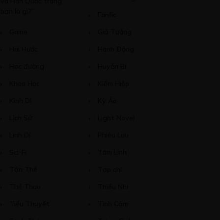
và Hàn Quốc trong
bạn là gì?”
Fanfic
Game
Giả Tưởng
Hài Hước
Hành Động
Học đường
Huyền Bí
Khoa Học
Kiếm Hiệp
Kinh Dị
Kỳ Ảo
Lịch Sử
Light Novel
Linh Dị
Phiêu Lưu
Sci-Fi
Tâm Linh
Tận Thế
Tạp chí
Thể Thao
Thiếu Nhi
Tiểu Thuyết
Tình Cảm