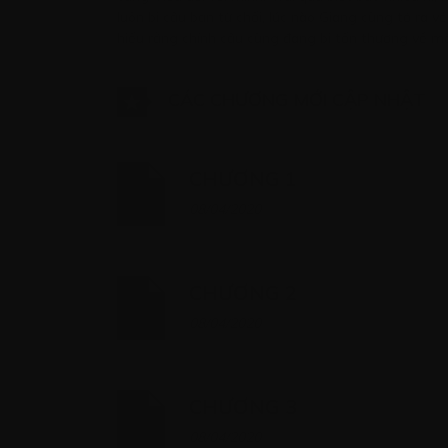
luôn bị cậu bạn từ chối, lúc nào Giang cũng tỏ ra 
hiểu rằng chính cậu cũng đang bị tổn thương về mặ
CÁC CHƯƠNG MỚI CẬP NHẬT
CHƯƠNG 1
08/04/2020
CHƯƠNG 2
08/04/2020
CHƯƠNG 3
08/04/2020