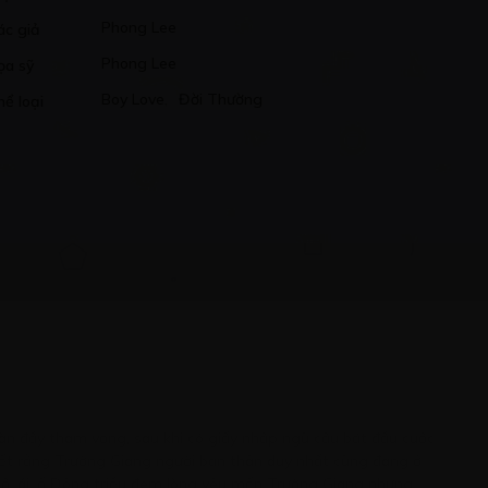
Phong Lee
ác giả
Phong Lee
ọa sỹ
Boy Love
,
Đời Thường
hể loại
ràn đầy tham vọng, sau khi có giấy nhập ngũ cậu bắt đầu cuộc
biết rằng Trường Giang người bạn thân duy nhất cũng đang ở
, nộ, ái, ố Đông triều đem lòng yêu mến Trường Giang nhưng