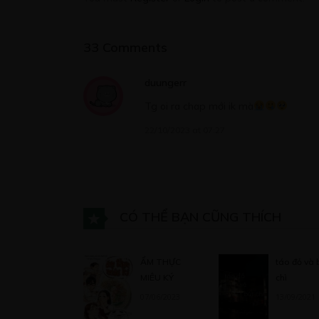
33 Comments
CHƯƠNG 8
08/04/2020
duungerr
Tg oi ra chap mới ik mà
22/10/2023 at 07:27
CHƯƠNG 9
08/04/2020
CÓ THỂ BẠN CŨNG THÍCH
CHƯƠNG 10
08/04/2020
ẨM THỰC
táo đỏ và 
MIÊU KÝ
chì
07/06/2023
13/09/2021
CHƯƠNG 11