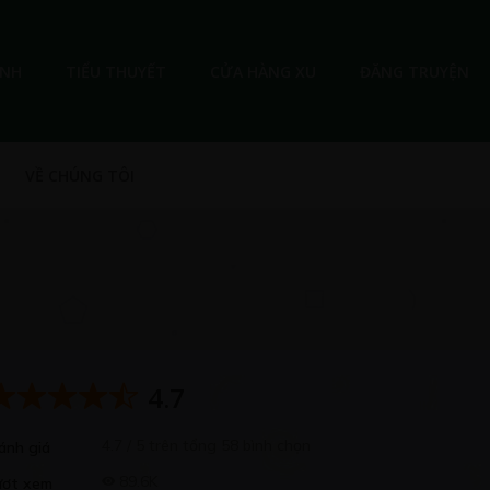
ANH
TIỂU THUYẾT
CỬA HÀNG XU
ĐĂNG TRUYỆN
VỀ CHÚNG TÔI
4.7
4.7 / 5 trên tổng 58 bình chọn
ánh giá
89.6K
ượt xem