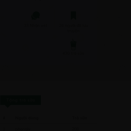
33 Nhận xét
26 người đã lưu
truyện
430 trà sữa
Tặng trà sữa
#
Người dùng
Trà sữa
1
phongly
200