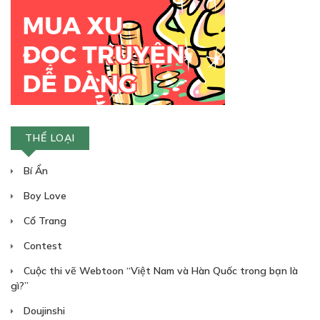
Free
CHƯƠNG 14
17/03/2020
THỂ LOẠI
Bí Ẩn
Free
Boy Love
CHƯƠNG 15
Cổ Trang
Rocket muốn bảo vệ mọi người
24/03/2020
Contest
Cuộc thi vẽ Webtoon “Việt Nam và Hàn Quốc trong bạn là
gì?”
Doujinshi