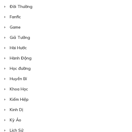
Đời Thường
Free
CHƯƠNG 16
Fanfic
Ngu
Game
31/03/2020
Giả Tưởng
Hài Hước
Hành Động
Học đường
Free
CHƯƠNG 17
Huyền Bí
Cuộc chiến hằng đêm
Khoa Học
07/04/2020
Kiếm Hiệp
Kinh Dị
Kỳ Ảo
Lịch Sử