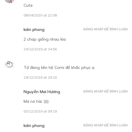
Cute
03/12/2019
08/04/2020 at 22:08
kiên phong
ĐĂNG NHẬP ĐỂ BÌNH LUẬN
2 chap giống nhau kìa
24/12/2019 at 14:56
Free
Tớ đang liên hệ Comi để khắc phục ạ
CHƯƠNG 7
24/12/2019 at 19:10
17/12/2019
Nguyễn Mai Hương
ĐĂNG NHẬP ĐỂ BÌNH LUẬN
Má nó hài :))))
03/12/2019 at 09:19
Free
kiên phong
ĐĂNG NHẬP ĐỂ BÌNH LUẬN