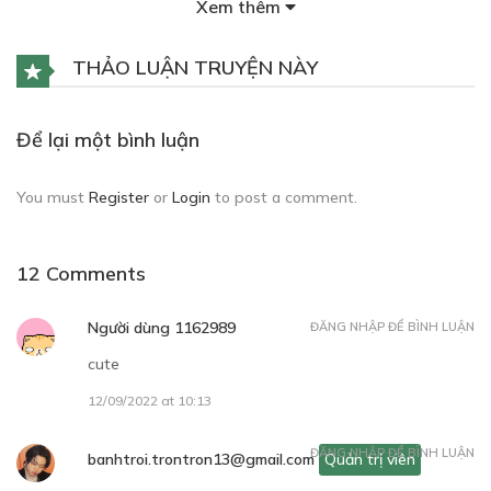
Xem thêm
Free
THẢO LUẬN TRUYỆN NÀY
CHƯƠNG 1
Để lại một bình luận
24/09/2019
You must
Register
or
Login
to post a comment.
12 Comments
Free
Người dùng 1162989
ĐĂNG NHẬP ĐỂ BÌNH LUẬN
cute
CHƯƠNG 2
12/09/2022 at 10:13
24/09/2019
ĐĂNG NHẬP ĐỂ BÌNH LUẬN
banhtroi.trontron13@gmail.com
Quản trị viên