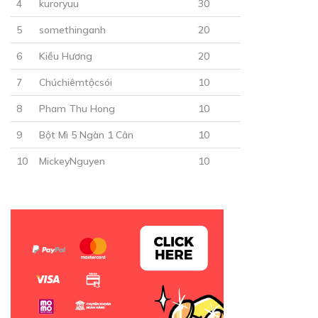
4
kuroryuu
30
5
somethinganh
20
Free
6
Kiều Hương
20
CHƯƠNG 12
7
Chúchiêmtộcsói
10
25/02/2020
8
Pham Thu Hong
10
9
Bột Mì 5 Ngàn 1 Cân
10
10
MickeyNguyen
10
Free
CHƯƠNG 13
10/03/2020