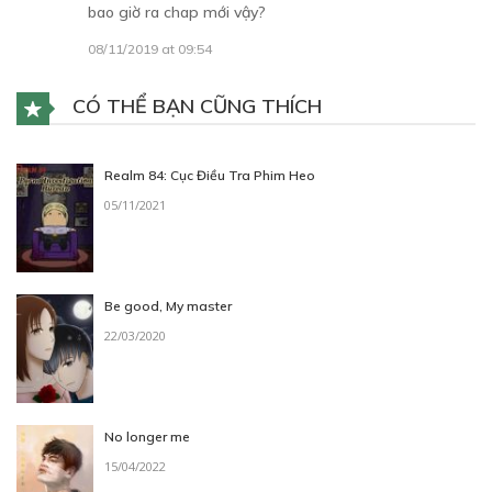
bao giờ ra chap mới vậy?
CHƯƠNG 8
08/11/2019 at 09:54
31/12/2019
CÓ THỂ BẠN CŨNG THÍCH
Realm 84: Cục Điều Tra Phim Heo
05/11/2021
Free
CHƯƠNG 9
Be good, My master
22/03/2020
14/01/2020
No longer me
15/04/2022