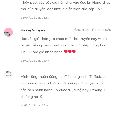
Thấy post của tác giả nên chui vào đọc lại. Hóng chap
mới của truyện, đặc biệt là diễn biến của cặp 1&2
16/04/2021 at 21:37
Free
MickeyNguyen
ĐĂNG NHẬP ĐỂ BÌNH LUẬN
CHƯƠNG 3
Bác tác giả chóng ra chap mới cho truyện này vs cả
truyện về cặp song sinh đi ạ…. em lót dép hóng lắm
08/10/2019
lun… iu tác giả nhèo nhèo
18/02/2021 at 22:44
Mình cũng muốn đăng hai đứa song sinh để được coi
cmt của mọi người lắm chớ nhưng mà truyện xuất
Free
bản nên mình hong up được :((( À bộ này 1 tháng 1
chương nạ :3
CHƯƠNG 4
20/02/2021 at 14:53
05/11/2019