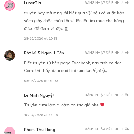
LunarTia
ĐĂNG NHẬP ĐỂ BÌNH LUẬN
truyện hay mà ít người biết quá :((( nếu có xuất bản
sách giấy chắc chắn tôi sẽ lặn lội tìm mua cho bằng
được để đem về độc :)))
Free
28/10/2020 at 19:53
Bột Mì 5 Ngàn 1 Cân
ĐĂNG NHẬP ĐỂ BÌNH LUẬN
CHƯƠNG 5
Biết truyện từ bên page Facebook, nay tình cờ dạo
19/11/2019
Comi thì thấy, dzui quá là dzuiiii lun ٩(˃̶͈̀௰˂̶͈́)و
03/05/2020 at 01:00
Lê Minh Nguyệt
ĐĂNG NHẬP ĐỂ BÌNH LUẬN
Truyện cute lắm ạ, cảm ơn tác giả nhé
Free
30/04/2020 at 11:36
CHƯƠNG 6
Pham Thu Hong
ĐĂNG NHẬP ĐỂ BÌNH LUẬN