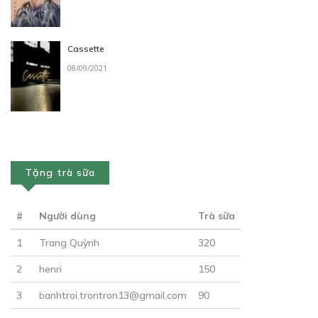
Free
CHƯƠNG 10
Cassette
08/09/2021
28/01/2020
Tặng trà sữa
Free
#
Người dùng
Trà sữa
CHƯƠNG 11
1
Trang Quỳnh
320
11/02/2020
2
henri
150
3
banhtroi.trontron13@gmail.com
90