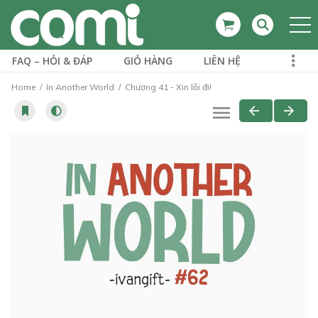
FAQ – HỎI & ĐÁP
GIỎ HÀNG
LIÊN HỆ
Home
In Another World
Chương 41 - Xin lỗi đi!