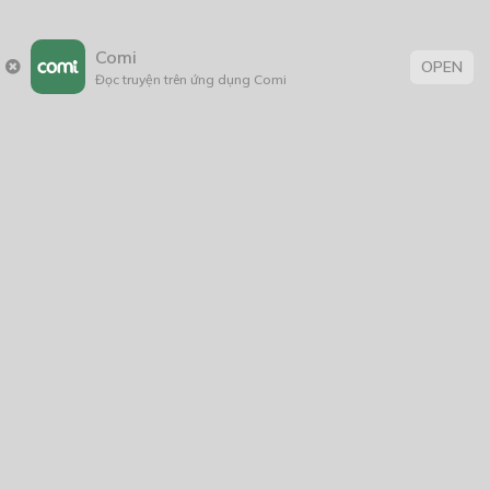
Comi
OPEN
Đọc truyện trên ứng dụng Comi
THẢO LUẬN TRUYỆN NÀY
Để lại một bình luận
You must
Register
or
Login
to post a comment.
CÓ THỂ BẠN CŨNG THÍCH