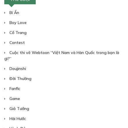
Bí Ẩn
Boy Love
Cổ Trang
Contest
Cuộc thi vẽ Webtoon “Việt Nam và Hàn Quốc trong bạn là
gì?”
Doujinshi
Đời Thường
Fanfic
Game
Giả Tưởng
Hài Hước