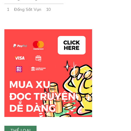
1
Đống Sắt Vụn
10
THỂ LOẠI