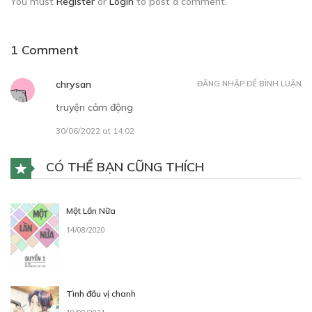
You must
Register
or
Login
to post a comment.
1 Comment
chrysan
ĐĂNG NHẬP ĐỂ BÌNH LUẬN
truyện cảm động
30/06/2022 at 14:02
CÓ THỂ BẠN CŨNG THÍCH
Một Lần Nữa
14/08/2020
Tình đầu vị chanh