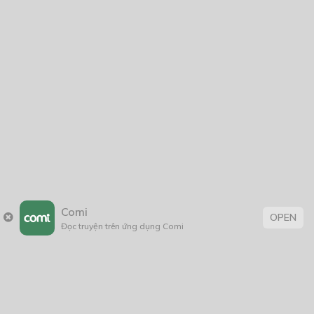
NĂM PHÁT HÀNH
Giáp Hồng My
7/2020
5
24/05/2021
2025
2024
2023
2022
2021
2020
2019
2018
2017
2016
2014
2011
2005
1/11/2020
Comi
OPEN
Đọc truyện trên ứng dụng Comi
Trang chủ
Về chúng tôi
Điều khoản sử dụng
Hỏi & Đáp
Liên hệ
COMI © 2024 Comicola - Nền tảng truyện tranh bản quyền duy nhất tại