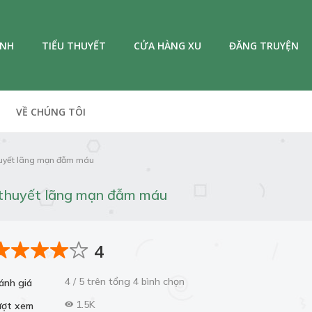
ANH
TIỂU THUYẾT
CỬA HÀNG XU
ĐĂNG TRUYỆN
VỀ CHÚNG TÔI
thuyết lãng mạn đẫm máu
u thuyết lãng mạn đẫm máu
4
4 / 5 trên tổng 4 bình chọn
ánh giá
1.5K
ượt xem