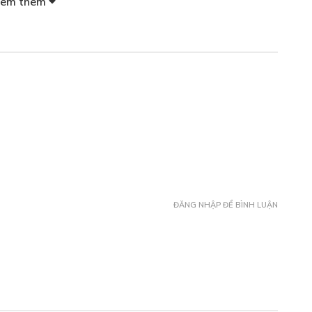
em thêm
Free
Free
Free
ĐĂNG NHẬP ĐỂ BÌNH LUẬN
n một mất một còn
Free