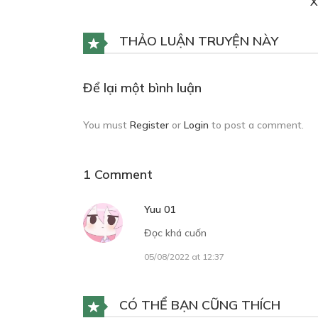
X
Ivony bắt đầu hành động !
THẢO LUẬN TRUYỆN NÀY
25/09/2021
CHƯƠNG 6
Để lại một bình luận
Nhà Vermille
25/09/2021
You must
Register
or
Login
to post a comment.
CHƯƠNG 7
1 Comment
Hoàng hậu của Flora
25/09/2021
Yuu 01
Đọc khá cuốn
CHƯƠNG 8
05/08/2022 at 12:37
Cách để trao đổi trong một thỏa thuậ
25/09/2021
CÓ THỂ BẠN CŨNG THÍCH