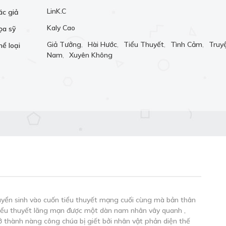
LinK.C
ác giả
Kaly Cao
ọa sỹ
Giả Tưởng
,
Hài Hước
,
Tiểu Thuyết
,
Tình Cảm
,
Truy
hể loại
Nam
,
Xuyên Không
chuyển sinh vào cuốn tiểu thuyết mạng cuối cùng mà bản thân
 tiểu thuyết lãng mạn được một dàn nam nhân vây quanh ,
rở thành nàng công chúa bị giết bởi nhân vật phản diện thế