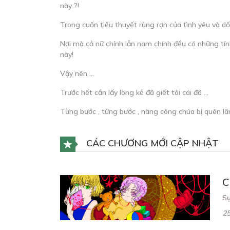
này ?!
Trong cuốn tiểu thuyết rùng rợn của tình yêu và dối
Nơi mà cả nữ chính lẫn nam chính đều có những tín
này!
Vậy nên …
Trước hết cần lấy lòng kẻ đã giết tôi cái đã …
Từng bước , từng bước , nàng công chúa bị quên l
CÁC CHƯƠNG MỚI CẬP NHẬT
C
Sự
25