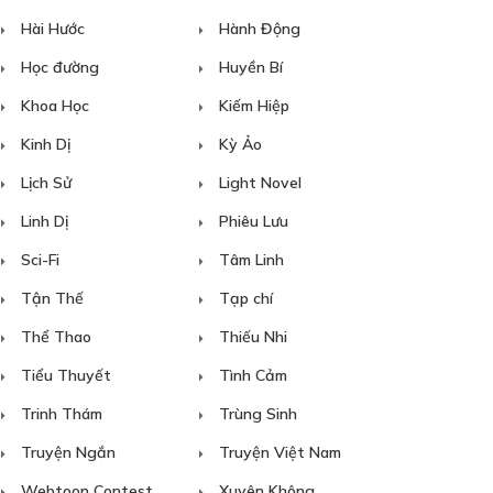
Hài Hước
Hành Động
Học đường
Huyền Bí
Khoa Học
Kiếm Hiệp
Kinh Dị
Kỳ Ảo
Lịch Sử
Light Novel
Linh Dị
Phiêu Lưu
Sci-Fi
Tâm Linh
Tận Thế
Tạp chí
Thể Thao
Thiếu Nhi
Tiểu Thuyết
Tình Cảm
Trinh Thám
Trùng Sinh
Truyện Ngắn
Truyện Việt Nam
Webtoon Contest
Xuyên Không