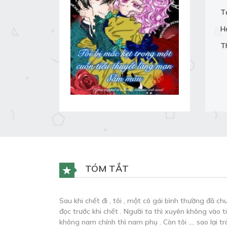
T
H
T
TÓM TẮT
Sau khi chết đi , tôi , một cô gái bình thường đã 
đọc trước khi chết . Người ta thì xuyên không vào
không nam chính thì nam phụ . Còn tôi …. sao lại t