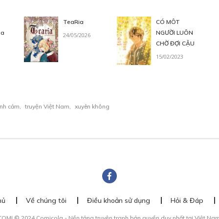
Free
TeaRia
CÓ MÔT
ùa
NGƯỜI LUÔN
24/05/2026
CHỜ ĐỢI CẬU
15/02/2023
i
Free
ình cảm
,
truyện Việt Nam
,
xuyên không
kéo dài và dai dẳng
Free
iên Hoàng tộc
Free
hủ
Về chúng tôi
Điều khoản sử dụng
Hỏi & Đáp
COMI © 2024 Comicola - Nền tảng truyện tranh bản quyền duy nhất tại Việt Nam