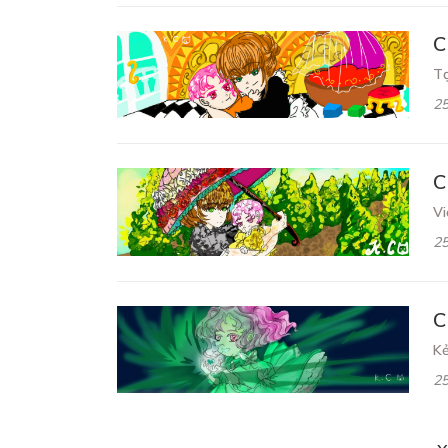
C
Tạ
25
C
Vi
25
C
K
25
CHƯƠNG 5