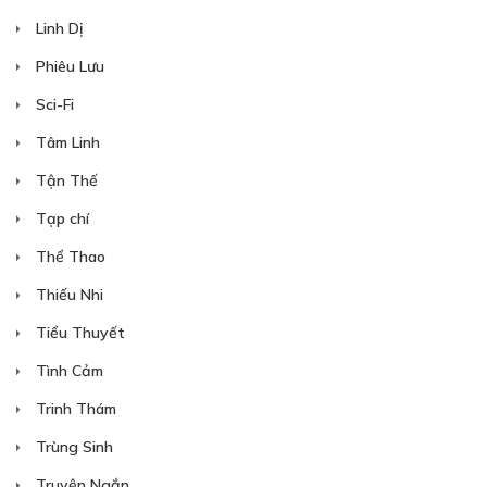
Chung 1 nhà (P.9)
Linh Dị
11/07/2018
Phiêu Lưu
Sci-Fi
Tâm Linh
Tận Thế
Free
Tạp chí
Thể Thao
CHƯƠNG 12
Thiếu Nhi
Chung 1 nhà (P.10)
Tiểu Thuyết
11/07/2018
Tình Cảm
Trinh Thám
Trùng Sinh
Truyện Ngắn