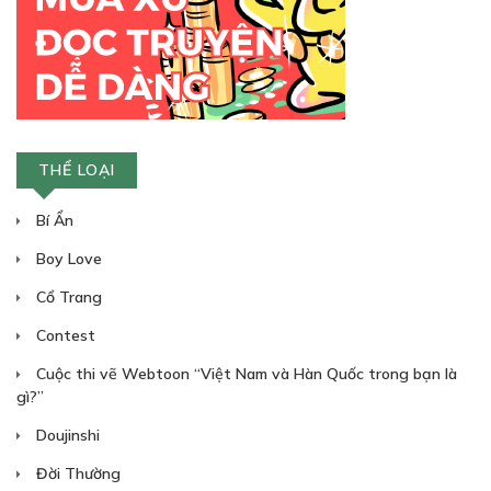
CHƯƠNG 8
Chung 1 nhà (P.6)
11/07/2018
THỂ LOẠI
Bí Ẩn
Boy Love
Free
Cổ Trang
Contest
CHƯƠNG 9
Cuộc thi vẽ Webtoon “Việt Nam và Hàn Quốc trong bạn là
Chung 1 nhà (P.7)
gì?”
11/07/2018
Doujinshi
Đời Thường