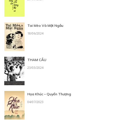
Free
Tai Mèo Và Mặt Ngầu
CHƯƠNG 5
18/06/2024
Chung 1 nhà (P.3)
11/07/2018
THAM CẦU
23/03/2024
Họa Khúc – Quyển Thượng
Free
04/07/2023
CHƯƠNG 6
Chung 1 nhà (P.4)