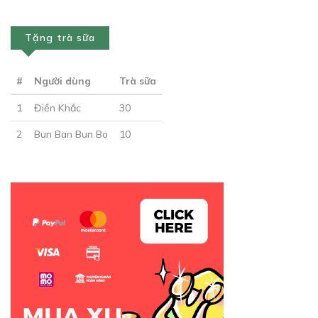
11/07/2018
Tặng trà sữa
#
Người dùng
Trà sữa
1
Điền Khắc
30
Free
2
Bun Ban Bun Bo
10
CHƯƠNG 7
Chung 1 nhà (P.5)
11/07/2018
Free