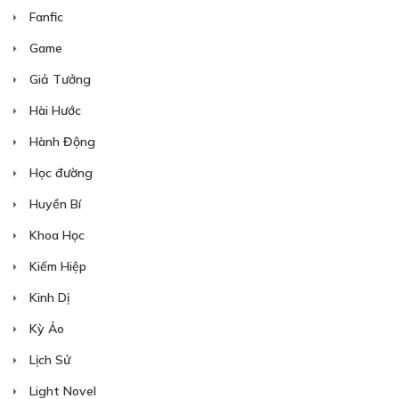
Fanfic
Game
Giả Tưởng
Free
Hài Hước
CHƯƠNG 10
Hành Động
Chung 1 nhà (P.8)
Học đường
11/07/2018
Huyền Bí
Khoa Học
Kiếm Hiệp
Kinh Dị
Kỳ Ảo
Free
Lịch Sử
CHƯƠNG 11
Light Novel