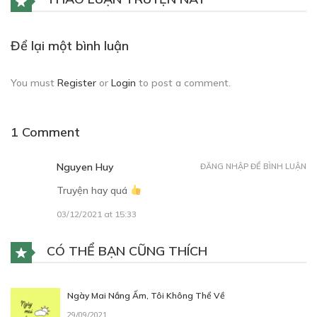
CHƯƠNG 3
Để lại một bình luận
Chung 1 nhà (P.1)
11/07/2018
You must
Register
or
Login
to post a comment.
1 Comment
Nguyen Huy
ĐĂNG NHẬP ĐỂ BÌNH LUẬN
Free
Truyện hay quá
03/12/2021 at 15:33
CHƯƠNG 4
11/07/2018
CÓ THỂ BẠN CŨNG THÍCH
Ngày Mai Nắng Ấm, Tôi Không Thể Về
29/09/2021