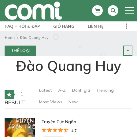
FAQ – HỎI & ĐÁP
GIỎ HÀNG
LIÊN HỆ
Home
Đào Quang Huy
THỂ LOẠI
Đào Quang Huy
Latest
A-Z
Đánh giá
Trending
1
RESULT
Most Views
New
Truyện Cực Ngắn
4.7