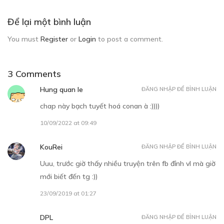
Để lại một bình luận
You must
Register
or
Login
to post a comment.
3 Comments
Hung quan le
ĐĂNG NHẬP ĐỂ BÌNH LUẬN
chap này bạch tuyết hoá conan à :))))
10/09/2022 at 09:49
KouRei
ĐĂNG NHẬP ĐỂ BÌNH LUẬN
Uuu, trước giờ thấy nhiều truyện trên fb đỉnh vl mà giờ
mới biết đến tg :))
23/09/2019 at 01:27
DPL
ĐĂNG NHẬP ĐỂ BÌNH LUẬN