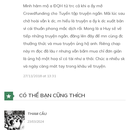
Mình hâm mộ a ĐQH từ trc cả khi a ấy mở
Crowdfunding cho Tuyển tập truyện ngắn. Mãi lúc sau
chờ hoài vẫn k dc, m hiểu là truyện a ấy k dc xuất bản
vì cái thuần phong mắc dịch rồi. Mong là a Huy sẽ vẽ
tiếp những truyện ngắn, đăng lên đây để mn cùng đc
thưởng thức và mua truyện ủng hộ anh. Riêng chap
này m đọc đã lâu r nhưng vẫn bấm mua chỉ đơn giản
là ủng hộ một hoạ sĩ có tài như a thôi. Chúc a nhiều sk
và ngày càng mát tay trong khâu vẽ truyện.
27/11/2018 at 13:31
CÓ THỂ BẠN CŨNG THÍCH
THAM CẦU
23/03/2024