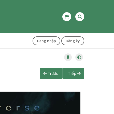
Đăng nhập
Đăng ký
Trước
Tiếp