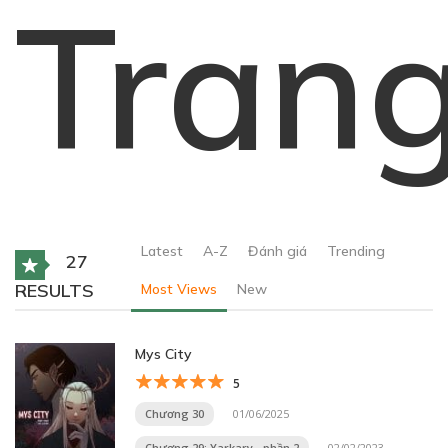
Tran
Latest
A-Z
Đánh giá
Trending
27
RESULTS
Most Views
New
Mys City
5
Chương 30
01/06/2025
Chương 29: Yarkary - phần 2
02/02/2023