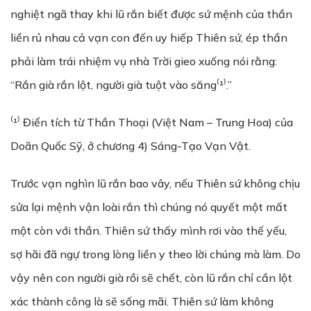
nghiệt ngã thay khi lũ rắn biết được sứ mệnh của thần
liền rủ nhau cả vạn con đến uy hiếp Thiên sứ, ép thần
phải làm trái nhiệm vụ nhà Trời gieo xuống nói rằng:
“Rắn già rắn lột, người già tuột vào săng⁽¹⁾.”
⁽¹⁾ Điển tích từ Thần Thoại (Việt Nam – Trung Hoa) của
Doãn Quốc Sỹ, ở chương
4) Sáng-Tạo Vạn Vật.
Trước vạn nghìn lũ rắn bao vây, nếu Thiên sứ không chịu
sửa lại mệnh vận loài rắn thì chúng nó quyết một mất
một còn với thần. Thiên sứ thấy mình rơi vào thế yếu,
sợ hãi đã ngự trong lòng liền y theo lời chúng mà làm. Do
vậy nên con người già rồi sẽ chết, còn lũ rắn chỉ cần lột
xác thành công là sẽ sống mãi. Thiên sứ làm không