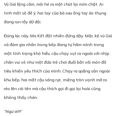
Vú Giá lặng câm, môi hé ra một chút lại mím chặt. Ai
tinh mắt sẽ để ý, hai tay của bà sau ống tay áo thụng
đang run rẩy dữ dội.
Đúng lúc này, Ma Kết đột nhiên đứng dậy. Mặc kệ vú Giá
và đám gia nhân trong bếp đang tự hãm mình trong
một tình trạng khó hiểu, cậu chạy vụt ra ngoài với nhịp
chân vui vẻ như một đứa trẻ chơi đuổi bắt với món đồ
tiêu khiển yêu thích của mình. Chạy ra quãng sân ngoài
khu bếp, hai mắt cậu sáng rực, miệng tròn vạnh mở ra
réo lên cái tên mà cậu thích gọi đi gọi lại hoài cũng
không thấy chán.
“Ngư ơi!!!”