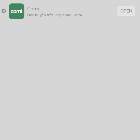
❖
Comi
OPEN
Đọc truyện trên ứng dụng Comi
Trời ngả chiều tà, sắp sửa sập tối. Tại một ngôi nhà ba
gian giản dị và đơn sơ, yêu ma quỷ quái chưa bao giờ
dám bén mảng đến gần nơi đó. Vậy mà từ hôm nay,
khắp cùng ngõ ngách Đông Kinh, lũ yêu nhãi nhép biết
liền hung tin có một con yêu đã trở thành tội nhân và bị
giam lỏng trong ngôi nhà ba gian tưởng chừng vô hại,
không đáng để vào mắt.
“Là một con gà mái tinh thì phải.”
“Sao nó ngu vậy? Dám cả gan đi vào ngôi nhà đó?”
“Chắc là nó không biết ở ngôi nhà đó có…”