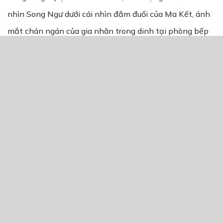
nhìn Song Ngư dưới cái nhìn đắm đuối của Ma Kết, ánh
mắt chán ngán của gia nhân trong dinh tại phòng bếp
mà loay hoay nấu thuốc cho cô út.
“Ngư nấu thuốc cho út Dương xong thì đi chơi với Kết
được hông?” Ma Kết lẽo đẽo theo sau lưng Song Ngư tuy
rằng mặt mày cậu rõ đã khó chịu với mùi thuốc đắng
ngắt, nhưng cậu vẫn lì lợm không chịu bỏ đi.
“Lạy cậu, tôi còn nhiều việc phải làm…” Trước mà bà vú
già, có lẽ Song Ngư không dám thể hiện sự khó chịu của
mình quá rõ ràng, nhỏ cúi đầu nói lí nhí. “Hay là khi khác
thì tôi sẽ đi chơi với cậu, được không?”