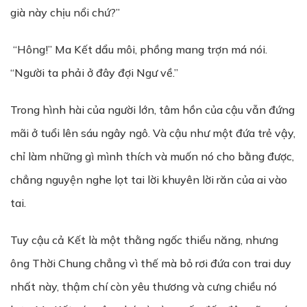
già này chịu nổi chứ?”
“Hông!” Ma Kết dẩu môi, phồng mang trợn má nói.
“Người ta phải ở đây đợi Ngư về.”
Trong hình hài của người lớn, tâm hồn của cậu vẫn đứng
mãi ở tuổi lên sáu ngây ngô. Và cậu như một đứa trẻ vậy,
chỉ làm những gì mình thích và muốn nó cho bằng được,
chẳng nguyện nghe lọt tai lời khuyên lời răn của ai vào
tai.
Tuy cậu cả Kết là một thằng ngốc thiểu năng, nhưng
ông Thời Chung chẳng vì thế mà bỏ rơi đứa con trai duy
nhất này, thậm chí còn yêu thương và cưng chiều nó