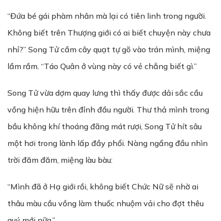
“Đứa bé gái phàm nhân mà lại có tiên linh trong người.
Không biết trên Thượng giới có ai biết chuyện này chưa
nhỉ?” Song Tử cầm cây quạt tự gõ vào trán mình, miệng
lầm rầm. “Táo Quân ở vùng này có vẻ chẳng biết gì.”
Song Tử vừa dợm quay lưng thì thấy được dải sắc cầu
vồng hiện hữu trên đỉnh đầu người. Thư thả mình trong
bầu không khí thoáng đãng mát rượi, Song Tử hít sâu
một hơi trong lành lấp đầy phổi. Nàng ngẩng đầu nhìn
trời đăm đăm, miệng làu bàu:
“Mình đã ở Hạ giới rồi, không biết Chức Nữ sẽ nhờ ai
thâu màu cầu vồng làm thuốc nhuộm vải cho đợt thêu
quý mới nữa.”