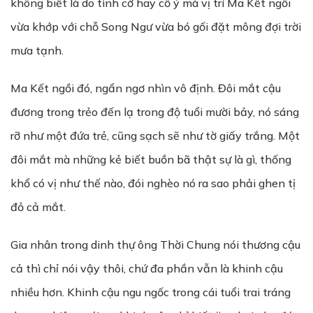
không biết là do tình cờ hay cố ý mà vị trí Ma Kết ngồi
vừa khớp với chỗ Song Ngư vừa bó gối đặt mông đợi trời
mưa tạnh.
Ma Kết ngồi đó, ngẩn ngơ nhìn vô định. Đôi mắt cậu
đương trong trẻo đến lạ trong độ tuổi mười bảy, nó sáng
rỡ như một đứa trẻ, cũng sạch sẽ như tờ giấy trắng. Một
đôi mắt mà những kẻ biết buồn bã thật sự là gì, thống
khổ có vị như thế nào, đói nghèo nó ra sao phải ghen tị
đỏ cả mắt.
Gia nhân trong dinh thự ông Thời Chung nói thương cậu
cả thì chỉ nói vậy thôi, chứ đa phần vẫn là khinh cậu
nhiều hơn. Khinh cậu ngu ngốc trong cái tuổi trai tráng