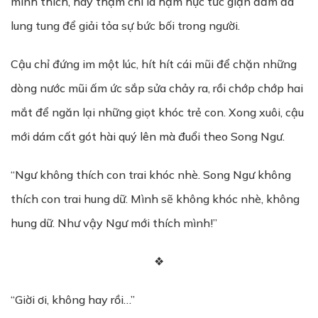
mình thích, hay thậm chí là hậm hực tức giận đấm đá
lung tung để giải tỏa sự bức bối trong người.
Cậu chỉ đứng im một lúc, hít hít cái mũi để chặn những
dòng nước mũi ấm ức sắp sửa chảy ra, rồi chớp chớp hai
mắt để ngăn lại những giọt khóc trẻ con. Xong xuôi, cậu
mới dám cất gót hài quý lên mà đuổi theo Song Ngư.
“Ngư không thích con trai khóc nhè. Song Ngư không
thích con trai hung dữ. Mình sẽ không khóc nhè, không
hung dữ. Như vậy Ngư mới thích mình!”
❖
“Giời ơi, không hay rồi…”