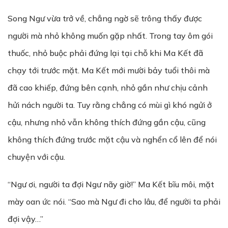
Song Ngư vừa trở về, chẳng ngờ sẽ trông thấy được
người mà nhỏ không muốn gặp nhất. Trong tay ôm gói
thuốc, nhỏ buộc phải đứng lại tại chỗ khi Ma Kết đã
chạy tới trước mặt. Ma Kết mới mười bảy tuổi thôi mà
đã cao khiếp, đứng bên cạnh, nhỏ gần như chịu cảnh
hửi nách người ta. Tuy rằng chẳng có mùi gì khó ngửi ở
cậu, nhưng nhỏ vẫn không thích đứng gần cậu, cũng
không thích đứng trước mặt cậu và nghển cổ lên để nói
chuyện với cậu.
“Ngư ơi, người ta đợi Ngư nãy giờ!” Ma Kết bĩu môi, mặt
mày oan ức nói. “Sao mà Ngư đi cho lâu, để người ta phải
đợi vậy…”