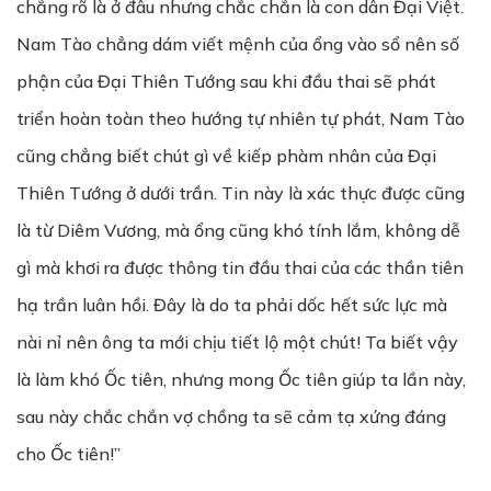
chẳng rõ là ở đâu nhưng chắc chắn là con dân Đại Việt.
Nam Tào chẳng dám viết mệnh của ổng vào sổ nên số
phận của Đại Thiên Tướng sau khi đầu thai sẽ phát
triển hoàn toàn theo hướng tự nhiên tự phát, Nam Tào
cũng chẳng biết chút gì về kiếp phàm nhân của Đại
Thiên Tướng ở dưới trần. Tin này là xác thực được cũng
là từ Diêm Vương, mà ổng cũng khó tính lắm, không dễ
gì mà khơi ra được thông tin đầu thai của các thần tiên
hạ trần luân hồi. Đây là do ta phải dốc hết sức lực mà
nài nỉ nên ông ta mới chịu tiết lộ một chút! Ta biết vậy
là làm khó Ốc tiên, nhưng mong Ốc tiên giúp ta lần này,
sau này chắc chắn vợ chồng ta sẽ cảm tạ xứng đáng
cho Ốc tiên!”