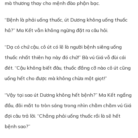
mà thương thay cho mệnh đào phận bạc.
“Bệnh là phải uống thuốc, út Dương không uống thuốc
hả?” Ma Kết vẫn không ngừng đặt ra câu hỏi.
“Dạ có chứ cậu, cô út có lẽ là người bệnh siêng uống
thuốc nhất thiên hạ này đó chứ!” Bà vú Giá vỗ đùi cái
đét. “Cậu không biết đâu, thuốc đắng cỡ nào cô út cũng
uống hết cho được mà không chừa một giọt!”
“Vậy tại sao út Dương không hết bệnh?” Ma Kết ngẩng
đầu, đôi mắt to tròn sáng trong nhìn chằm chằm vú Giá
đợi câu trả lời. “Chẳng phải uống thuốc rồi là sẽ hết
bệnh sao?”