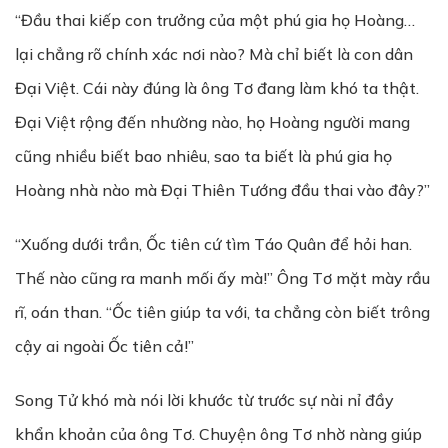
“Đầu thai kiếp con trưởng của một phú gia họ Hoàng…
lại chẳng rõ chính xác nơi nào? Mà chỉ biết là con dân
Đại Việt. Cái này đúng là ông Tơ đang làm khó ta thật.
Đại Việt rộng đến nhường nào, họ Hoàng người mang
cũng nhiều biết bao nhiêu, sao ta biết là phú gia họ
Hoàng nhà nào mà Đại Thiên Tướng đầu thai vào đây?”
“Xuống dưới trần, Ốc tiên cứ tìm Táo Quân để hỏi han.
Thế nào cũng ra manh mối ấy mà!” Ông Tơ mặt mày rầu
rĩ, oán than. “Ốc tiên giúp ta với, ta chẳng còn biết trông
cậy ai ngoài Ốc tiên cả!”
Song Tử khó mà nói lời khước từ trước sự nài nỉ đầy
khẩn khoản của ông Tơ. Chuyện ông Tơ nhờ nàng giúp