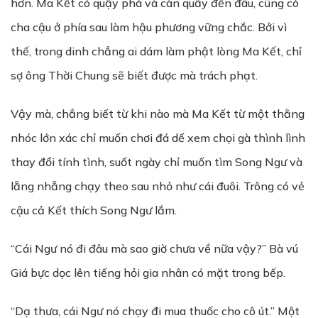
hơn. Ma Kết có quậy phá và càn quấy đến đâu, cũng có
cha cậu ở phía sau làm hậu phương vững chắc. Bởi vì
thế, trong dinh chẳng ai dám làm phật lòng Ma Kết, chỉ
sợ ông Thời Chung sẽ biết được mà trách phạt.
Vậy mà, chẳng biết từ khi nào mà Ma Kết từ một thằng
nhóc lớn xác chỉ muốn chơi đá dế xem chọi gà thình lình
thay đổi tính tình, suốt ngày chỉ muốn tìm Song Ngư và
lẵng nhẵng chạy theo sau nhỏ như cái đuôi. Trông có vẻ
cậu cả Kết thích Song Ngư lắm.
“Cái Ngư nó đi đâu mà sao giờ chưa về nữa vậy?” Bà vú
Giá bực dọc lên tiếng hỏi gia nhân có mặt trong bếp.
“Dạ thưa, cái Ngư nó chạy đi mua thuốc cho cô út.” Một