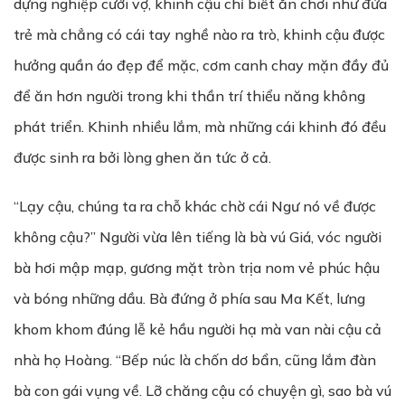
dựng nghiệp cưới vợ, khinh cậu chỉ biết ăn chơi như đứa
trẻ mà chẳng có cái tay nghề nào ra trò, khinh cậu được
hưởng quần áo đẹp để mặc, cơm canh chay mặn đầy đủ
để ăn hơn người trong khi thần trí thiểu năng không
phát triển. Khinh nhiều lắm, mà những cái khinh đó đều
được sinh ra bởi lòng ghen ăn tức ở cả.
“Lạy cậu, chúng ta ra chỗ khác chờ cái Ngư nó về được
không cậu?” Người vừa lên tiếng là bà vú Giá, vóc người
bà hơi mập mạp, gương mặt tròn trịa nom vẻ phúc hậu
và bóng những dầu. Bà đứng ở phía sau Ma Kết, lưng
khom khom đúng lễ kẻ hầu người hạ mà van nài cậu cả
nhà họ Hoàng. “Bếp núc là chốn dơ bẩn, cũng lắm đàn
bà con gái vụng về. Lỡ chăng cậu có chuyện gì, sao bà vú