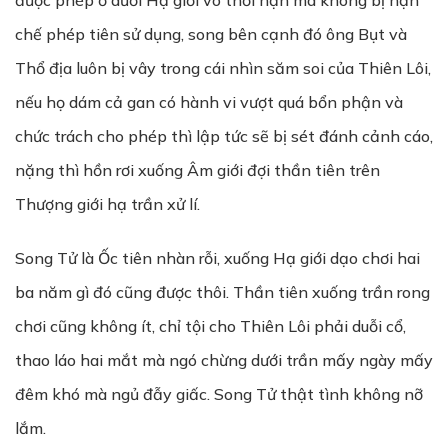
được phép ở dưới Hạ giới vô thời hạn mà không bị hạn
chế phép tiên sử dụng, song bên cạnh đó ông Bụt và
Thổ địa luôn bị vây trong cái nhìn săm soi của Thiên Lôi,
nếu họ dám cả gan có hành vi vượt quá bổn phận và
chức trách cho phép thì lập tức sẽ bị sét đánh cảnh cáo,
nặng thì hồn rơi xuống Âm giới đợi thần tiên trên
Thượng giới hạ trần xử lí.
Song Tử là Ốc tiên nhàn rỗi, xuống Hạ giới dạo chơi hai
ba năm gì đó cũng được thôi. Thần tiên xuống trần rong
chơi cũng không ít, chỉ tội cho Thiên Lôi phải duỗi cổ,
thao láo hai mắt mà ngó chừng dưới trần mấy ngày mấy
đêm khó mà ngủ đẫy giấc. Song Tử thật tình không nỡ
lắm.