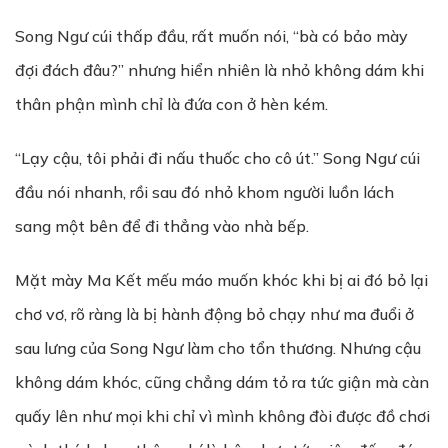
Song Ngư cúi thấp đầu, rất muốn nói,
“bà có bảo mày
đợi đách đâu?”
nhưng hiển nhiên là nhỏ không dám khi
thân phận mình chỉ là đứa con ở hèn kém.
“Lạy cậu, tôi phải đi nấu thuốc cho cô út.” Song Ngư cúi
đầu nói nhanh, rồi sau đó nhỏ khom người luồn lách
sang một bên để đi thẳng vào nhà bếp.
Mặt mày Ma Kết mếu máo muốn khóc khi bị ai đó bỏ lại
chơ vơ, rõ ràng là bị hành động bỏ chạy như ma đuổi ở
sau lưng của Song Ngư làm cho tổn thương. Nhưng cậu
không dám khóc, cũng chẳng dám tỏ ra tức giận mà càn
quấy lên như mọi khi chỉ vì mình không đòi được đồ chơi