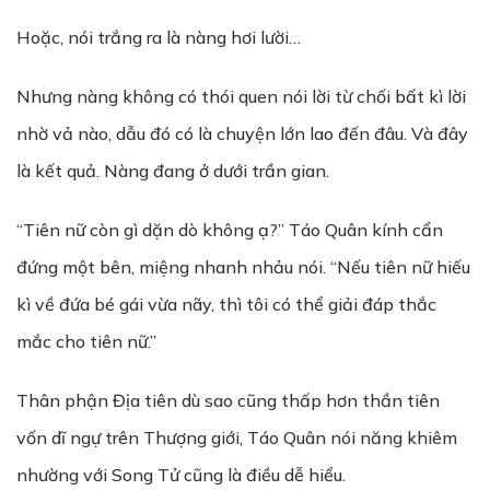
Hoặc, nói trắng ra là nàng hơi lười…
Nhưng nàng không có thói quen nói lời từ chối bất kì lời
nhờ vả nào, dẫu đó có là chuyện lớn lao đến đâu. Và đây
là kết quả. Nàng đang ở dưới trần gian.
“Tiên nữ còn gì dặn dò không ạ?” Táo Quân kính cẩn
đứng một bên, miệng nhanh nhảu nói. “Nếu tiên nữ hiếu
kì về đứa bé gái vừa nãy, thì tôi có thể giải đáp thắc
mắc cho tiên nữ.”
Thân phận Địa tiên dù sao cũng thấp hơn thần tiên
vốn dĩ ngự trên Thượng giới, Táo Quân nói năng khiêm
nhường với Song Tử cũng là điều dễ hiểu.