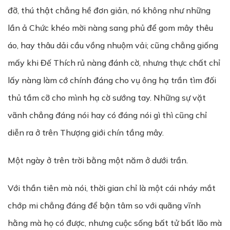
đỡ, thú thật chẳng hề đơn giản, nó không như những
lần ả Chức khéo mời nàng sang phủ để gom mây thêu
áo, hay thâu dải cầu vồng nhuộm vải; cũng chẳng giống
mấy khi Đế Thích rủ nàng đánh cờ, nhưng thực chất chỉ
lấy nàng làm cớ chính đáng cho vụ ông hạ trần tìm đối
thủ tầm cỡ cho mình hạ cờ sướng tay. Những sự vặt
vãnh chẳng đáng nói hay có đáng nói gì thì cũng chỉ
diễn ra ở trên Thượng giới chín tầng mây.
Một ngày ở trên trời bằng một năm ở dưới trần.
Với thần tiên mà nói, thời gian chỉ là một cái nháy mắt
chớp mi chẳng đáng để bận tâm so với quãng vĩnh
hằng mà họ có được, nhưng cuộc sống bất tử bất lão mà