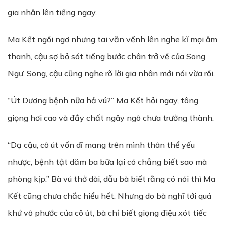
gia nhân lên tiếng ngay.
Ma Kết ngồi ngơ nhưng tai vẫn vểnh lên nghe kĩ mọi âm
thanh, cậu sợ bỏ sót tiếng bước chân trở về của Song
Ngư. Song, cậu cũng nghe rõ lời gia nhân mới nói vừa rồi.
“Út Dương bệnh nữa hả vú?” Ma Kết hỏi ngay, tông
giọng hơi cao và đầy chất ngây ngô chưa trưởng thành.
“Dạ cậu, cô út vốn dĩ mang trên mình thân thể yếu
nhược, bệnh tật dăm ba bữa lại có chẳng biết sao mà
phòng kịp.” Bà vú thở dài, dẫu bà biết rằng có nói thì Ma
Kết cũng chưa chắc hiểu hết. Nhưng do bà nghĩ tới quá
khứ vô phước của cô út, bà chỉ biết giọng điệu xót tiếc