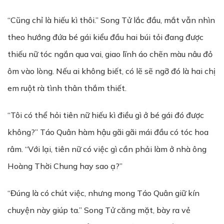
“Cũng chỉ là hiếu kì thôi.” Song Tử lắc đầu, mắt vẫn nhìn
theo hướng đứa bé gái kiểu đầu hai búi tỏi đang được
thiếu nữ tóc ngắn qua vai, giao lĩnh áo chẽn màu nâu đỏ
ôm vào lòng. Nếu ai không biết, có lẽ sẽ ngỡ đó là hai chị
em ruột rà tình thân thắm thiết.
“Tôi có thể hỏi tiên nữ hiếu kì điều gì ở bé gái đó được
không?” Táo Quân hàm hậu gãi gãi mái đầu có tóc hoa
râm. “Với lại, tiên nữ có việc gì cần phải làm ở nhà ông
Hoàng Thời Chung hay sao ạ?”
“Đúng là có chút việc, nhưng mong Táo Quân giữ kín
chuyện này giúp ta.” Song Tử căng mặt, bày ra vẻ