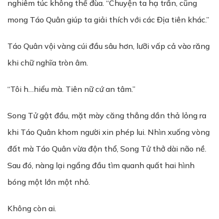
nghiêm túc không thể đùa. “Chuyện ta hạ trần, cũng
mong Táo Quân giúp ta giải thích với các Địa tiên khác.”
Táo Quân vội vàng cúi đầu sâu hơn, lưỡi vấp cả vào răng
khi chữ nghĩa tròn âm.
“Tôi h…hiểu mà. Tiên nữ cứ an tâm.”
Song Tử gật đầu, mặt mày căng thẳng dần thả lỏng ra
khi Táo Quân khom người xin phép lui. Nhìn xuống vòng
đất mà Táo Quân vừa độn thổ, Song Tử thở dài não nề.
Sau đó, nàng lại ngẩng đầu tìm quanh quất hai hình
bóng một lớn một nhỏ.
Không còn ai.