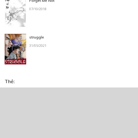
Forget Me Not
07/10/2018
struggle
31/05/2021
Thẻ:
bí ẩn
,
Cổ Trang
,
Dã Sử
,
Lãng Mạn
,
tâm lý
,
tình cảm
,
truyện Việt
,
truyện Việt Nam
,
xuyên
,
xuyên không