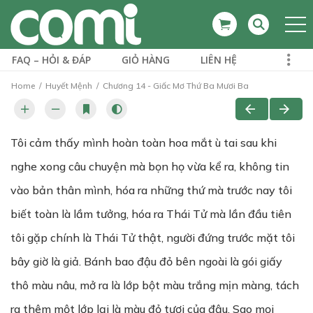
FAQ – HỎI & ĐÁP
GIỎ HÀNG
LIÊN HỆ
Home
Huyết Mệnh
Chương 14 - Giấc Mơ Thứ Ba Mươi Ba
Tôi cảm thấy mình hoàn toàn hoa mắt ù tai sau khi
nghe xong câu chuyện mà bọn họ vừa kể ra, không tin
vào bản thân mình, hóa ra những thứ mà trước nay tôi
biết toàn là lầm tưởng, hóa ra Thái Tử mà lần đầu tiên
tôi gặp chính là Thái Tử thật, người đứng trước mặt tôi
bây giờ là giả. Bánh bao đậu đỏ bên ngoài là gói giấy
thô màu nâu, mở ra là lớp bột màu trắng mịn màng, tách
ra thêm một lớp lại là màu đỏ tươi của đậu. Sao mọi