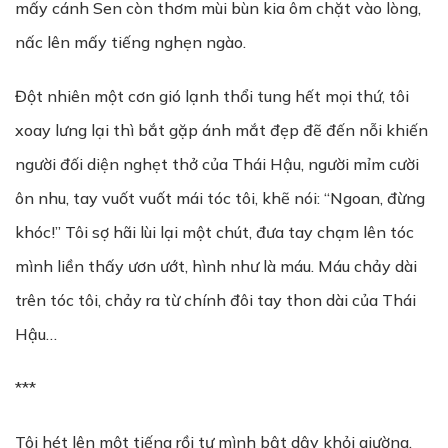
mấy cánh Sen còn thơm mùi bùn kia ôm chặt vào lòng,
nấc lên mấy tiếng nghẹn ngào.
Đột nhiên một cơn gió lạnh thổi tung hết mọi thứ, tôi
xoay lưng lại thì bắt gặp ánh mắt đẹp đẽ đến nỗi khiến
người đối diện nghẹt thở của Thái Hậu, người mỉm cười
ôn nhu, tay vuốt vuốt mái tóc tôi, khẽ nói: “Ngoan, đừng
khóc!” Tôi sợ hãi lùi lại một chút, đưa tay chạm lên tóc
mình liền thấy ươn ướt, hình như là máu. Máu chảy dài
trên tóc tôi, chảy ra từ chính đôi tay thon dài của Thái
Hậu…
***
Tôi hét lên một tiếng rồi tự mình bật dậy khỏi giường,