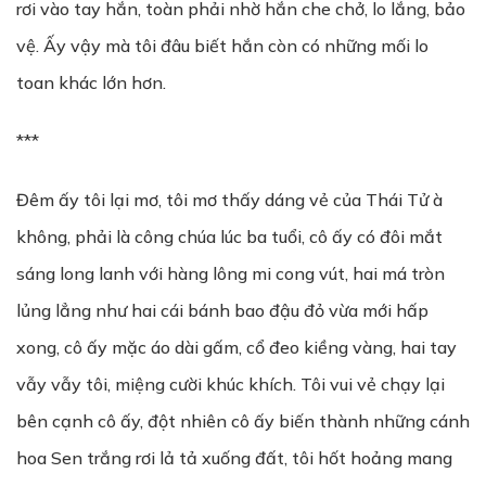
rơi vào tay hắn, toàn phải nhờ hắn che chở, lo lắng, bảo
vệ. Ấy vậy mà tôi đâu biết hắn còn có những mối lo
toan khác lớn hơn.
***
Đêm ấy tôi lại mơ, tôi mơ thấy dáng vẻ của Thái Tử à
không, phải là công chúa lúc ba tuổi, cô ấy có đôi mắt
sáng long lanh với hàng lông mi cong vút, hai má tròn
lủng lẳng như hai cái bánh bao đậu đỏ vừa mới hấp
xong, cô ấy mặc áo dài gấm, cổ đeo kiềng vàng, hai tay
vẫy vẫy tôi, miệng cười khúc khích. Tôi vui vẻ chạy lại
bên cạnh cô ấy, đột nhiên cô ấy biến thành những cánh
hoa Sen trắng rơi lả tả xuống đất, tôi hốt hoảng mang