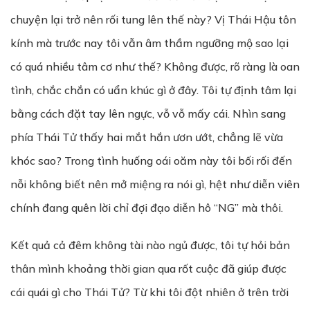
chuyện lại trở nên rối tung lên thế này? Vị Thái Hậu tôn
kính mà trước nay tôi vẫn âm thầm ngưỡng mộ sao lại
có quá nhiều tâm cơ như thế? Không được, rõ ràng là oan
tình, chắc chắn có uẩn khúc gì ở đây. Tôi tự định tâm lại
bằng cách đặt tay lên ngực, vỗ vỗ mấy cái. Nhìn sang
phía Thái Tử thấy hai mắt hắn ươn ướt, chẳng lẽ vừa
khóc sao? Trong tình huống oái oăm này tôi bối rối đến
nỗi không biết nên mở miệng ra nói gì, hệt như diễn viên
chính đang quên lời chỉ đợi đạo diễn hô “NG” mà thôi.
Kết quả cả đêm không tài nào ngủ được, tôi tự hỏi bản
thân mình khoảng thời gian qua rốt cuộc đã giúp được
cái quái gì cho Thái Tử? Từ khi tôi đột nhiên ở trên trời