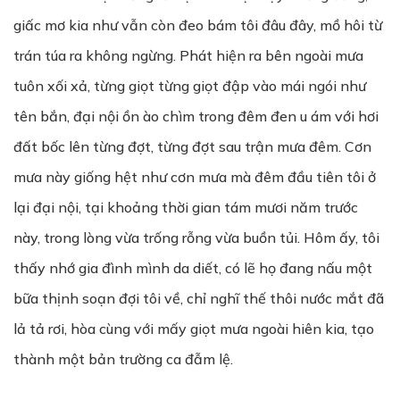
giấc mơ kia như vẫn còn đeo bám tôi đâu đây, mồ hôi từ
trán túa ra không ngừng. Phát hiện ra bên ngoài mưa
tuôn xối xả, từng giọt từng giọt đập vào mái ngói như
tên bắn, đại nội ồn ào chìm trong đêm đen u ám với hơi
đất bốc lên từng đợt, từng đợt sau trận mưa đêm. Cơn
mưa này giống hệt như cơn mưa mà đêm đầu tiên tôi ở
lại đại nội, tại khoảng thời gian tám mươi năm trước
này, trong lòng vừa trống rỗng vừa buồn tủi. Hôm ấy, tôi
thấy nhớ gia đình mình da diết, có lẽ họ đang nấu một
bữa thịnh soạn đợi tôi về, chỉ nghĩ thế thôi nước mắt đã
lả tả rơi, hòa cùng với mấy giọt mưa ngoài hiên kia, tạo
thành một bản trường ca đẫm lệ.