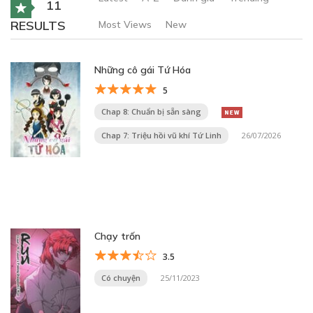
11
RESULTS
Most Views
New
Những cô gái Tứ Hóa
5
Chap 8: Chuẩn bị sẵn sàng
Chap 7: Triệu hồi vũ khí Tứ Linh
26/07/2026
Chạy trốn
3.5
Có chuyện
25/11/2023