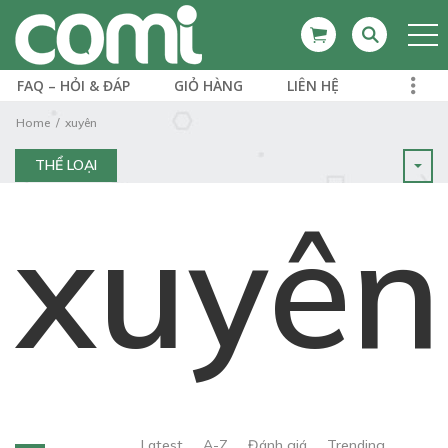
FAQ – HỎI & ĐÁP
GIỎ HÀNG
LIÊN HỆ
Home
xuyên
THỂ LOẠI
xuyên
Latest
A-Z
Đánh giá
Trending