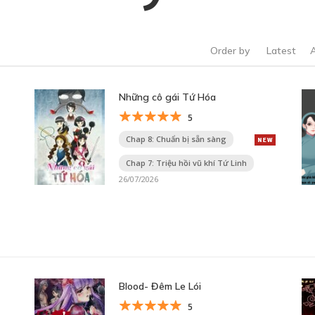
Order by
Latest
Những cô gái Tứ Hóa
5
Chap 8: Chuẩn bị sẵn sàng
Chap 7: Triệu hồi vũ khí Tứ Linh
26/07/2026
Blood- Đêm Le Lói
5