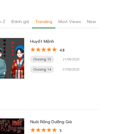
A-Z
Đánh giá
Trending
Most Views
New
Huyết Mệnh
4.8
Chương 15
21/08/2020
Chương 14
07/08/2020
Nuôi Rồng Dưỡng Già
5