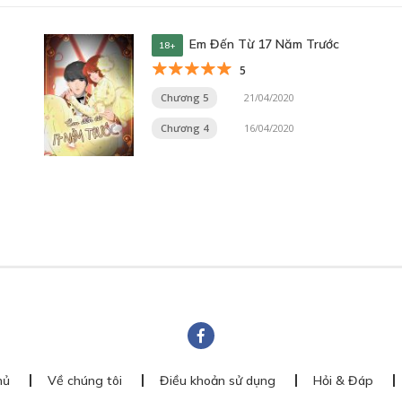
Em Đến Từ 17 Năm Trước
18+
5
Chương 5
21/04/2020
Chương 4
16/04/2020
hủ
Về chúng tôi
Điều khoản sử dụng
Hỏi & Đáp