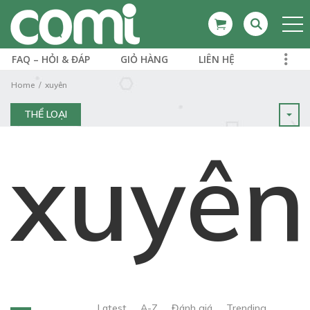
FAQ – HỎI & ĐÁP
GIỎ HÀNG
LIÊN HỆ
Home
xuyên
THỂ LOẠI
xuyên
Latest
A-Z
Đánh giá
Trending