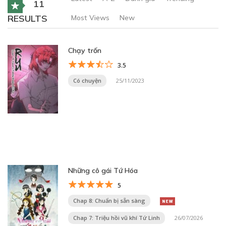
11
RESULTS
Most Views
New
Chạy trốn
3.5
Có chuyện
25/11/2023
Những cô gái Tứ Hóa
5
Chap 8: Chuẩn bị sẵn sàng
Chap 7: Triệu hồi vũ khí Tứ Linh
26/07/2026