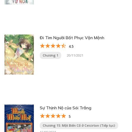
Đi Tìm Người Bất Phục Vận Mệnh
4.5
Chương 1
20/11/2021
Sự Thịnh Nộ của Sói Trắng
5
Chương 15: Một Biến Cố ở Ceicirton (Tiếp tục)