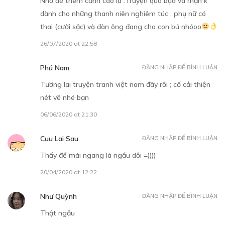
Nhớ để thêm cảnh cáo là :Truyện quá bựa và mặn k
dành cho những thanh niên nghiêm túc , phụ nữ có
CHƯƠNG 7
thai (cười sặc) và đàn ông đang cho con bú nhóoo
13/11/2018
26/07/2020 at 22:58
Phú Nam
ĐĂNG NHẬP ĐỂ BÌNH LUẬN
Tương lai truyện tranh việt nam đây rồi ; cố cải thiện
nét vẽ nhé bạn
Free
06/06/2020 at 21:30
Cuu Lai Sau
ĐĂNG NHẬP ĐỂ BÌNH LUẬN
CHƯƠNG 8
Thấy để mái ngang là ngầu dồi =))))
27/11/2018
20/04/2020 at 12:22
Như Quỳnh
ĐĂNG NHẬP ĐỂ BÌNH LUẬN
Thật ngầu