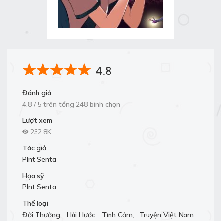
4.8
Đánh giá
4.8 / 5 trên tổng 248 bình chọn
Lượt xem
232.8K
Tác giả
Plnt Senta
Họa sỹ
Plnt Senta
Thể loại
Đời Thường
,
Hài Hước
,
Tình Cảm
,
Truyện Việt Nam