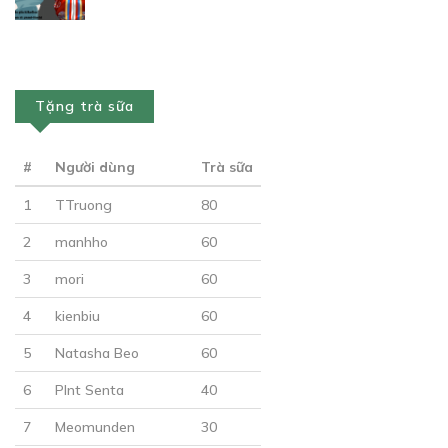
Tặng trà sữa
Free
#
Người dùng
Trà sữa
1
TTruong
80
CHƯƠNG 15
2
manhho
60
19/02/2019
3
mori
60
4
kienbiu
60
5
Natasha Beo
60
6
Plnt Senta
40
Free
7
Meomunden
30