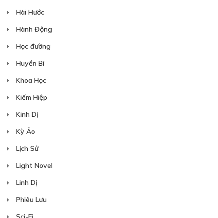
Hài Hước
Free
Hành Động
CHƯƠNG 20
Học đường
07/05/2019
Huyền Bí
Khoa Học
Kiếm Hiệp
Kinh Dị
Kỳ Ảo
Free
Lịch Sử
CHƯƠNG 21
Light Novel
21/05/2019
Linh Dị
Phiêu Lưu
Sci-Fi