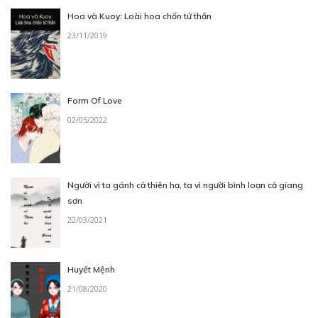
Hoa và Kuoy: Loài hoa chốn tử thần
23/11/2019
Free
Form Of Love
CHƯƠNG 13
02/05/2022
22/01/2019
Người vì ta gánh cả thiên hạ, ta vì người bình loạn cả giang
sơn
22/03/2021
Free
Huyết Mệnh
21/08/2020
CHƯƠNG 14
05/02/2019