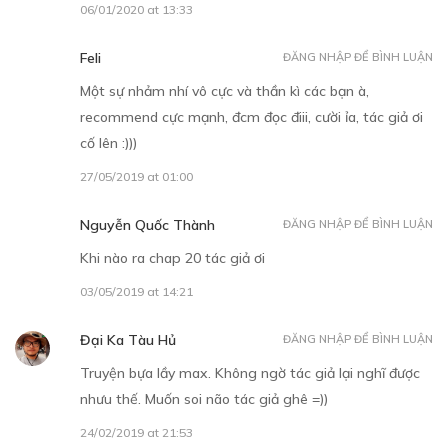
06/01/2020 at 13:33
Free
Feli
ĐĂNG NHẬP ĐỂ BÌNH LUẬN
CHƯƠNG 9
Một sự nhảm nhí vô cực và thần kì các bạn à,
11/12/2018
recommend cực mạnh, đcm đọc điii, cười ỉa, tác giả ơi
cố lên :)))
27/05/2019 at 01:00
Nguyễn Quốc Thành
ĐĂNG NHẬP ĐỂ BÌNH LUẬN
Khi nào ra chap 20 tác giả ơi
Free
03/05/2019 at 14:21
CHƯƠNG 10
Đại Ka Tàu Hủ
ĐĂNG NHẬP ĐỂ BÌNH LUẬN
23/12/2018
Truyện bựa lầy max. Không ngờ tác giả lại nghĩ được
nhưu thế. Muốn soi não tác giả ghê =))
24/02/2019 at 21:53