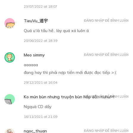
23/07/2022 at 18:07
TieuVu_逍宇
ĐĂNG NHẬP ĐỂ BÌNH LUẬN
Free
Quá ư là tấu hề.. lày quá xá luôn á
20/06/2022 at 18:39
CHƯƠNG 4
Thấy bìa chương này có tâm không?
Meo simmy
ĐĂNG NHẬP ĐỂ BÌNH LUẬN
03/10/2018
aaaaaa
đang hay thì phải nợp tiền mới được đọc tiếp >:(
29/12/2021 at 16:04
Ko mún bùn nhưng truyện bùn hấp dẫn huhu!^!
ĐĂNG NHẬP ĐỂ BÌNH LUẬN
Ngquà CD dấy
Free
16/11/2021 at 21:09
CHƯƠNG 5
ngoc_thuan
ĐĂNG NHẬP ĐỂ BÌNH LUẬN
Không đề