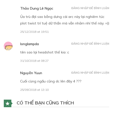
Thảo Dung Lê Ngọc
ĐĂNG NHẬP ĐỂ BÌNH LUẬN
Free
Ủa trù đợi sao bỗng dưng cái arc này lại nghiêm túc
plot twist trí tuệ dữ thần mà vẫn nhảm nhí thế này. =))
CHƯƠNG 11
25/12/2018 at 19:51
25/12/2018
longlampda
ĐĂNG NHẬP ĐỂ BÌNH LUẬN
tên sao lại headshot thế kia :c
31/10/2018 at 08:27
Nguyễn Yuun
ĐĂNG NHẬP ĐỂ BÌNH LUẬN
Free
Cuối cùng ngầu cũng dc lên đây 4 ???
25/09/2018 at 13:10
CHƯƠNG 12
08/01/2019
CÓ THỂ BẠN CŨNG THÍCH