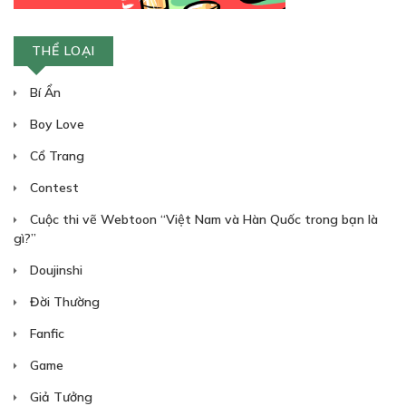
CHƯƠNG 18
THỂ LOẠI
09/04/2019
Bí Ẩn
Boy Love
Cổ Trang
Contest
Free
Cuộc thi vẽ Webtoon “Việt Nam và Hàn Quốc trong bạn là
gì?”
CHƯƠNG 19
Doujinshi
24/04/2019
Đời Thường
Fanfic
Game
Giả Tưởng