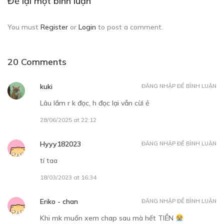
Để lại một bình luận
CHƯƠNG 2
You must
Register
or
Login
to post a comment.
Hãy chấp nhận đi, đây là bìa
03/10/2018
20 Comments
kuki
ĐĂNG NHẬP ĐỂ BÌNH LUẬN
Lâu lắm r k đọc, h đọc lại vẫn cừi ẻ
28/06/2025 at 22:12
Free
Hyyy182023
ĐĂNG NHẬP ĐỂ BÌNH LUẬN
CHƯƠNG 3
tí taa
Hoa
18/03/2023 at 16:34
03/10/2018
Eriko - chan
ĐĂNG NHẬP ĐỂ BÌNH LUẬN
Khi mk muốn xem chap sau mà hết TIỀN