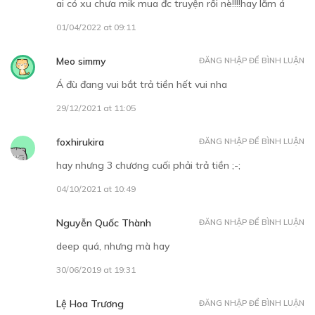
ai có xu chưa mik mua đc truyện rồi nè!!!!hay lắm á
01/04/2022 at 09:11
Meo simmy
ĐĂNG NHẬP ĐỂ BÌNH LUẬN
Á đù đang vui bắt trả tiền hết vui nha
29/12/2021 at 11:05
foxhirukira
ĐĂNG NHẬP ĐỂ BÌNH LUẬN
hay nhưng 3 chương cuối phải trả tiền ;-;
04/10/2021 at 10:49
Nguyễn Quốc Thành
ĐĂNG NHẬP ĐỂ BÌNH LUẬN
deep quá, nhưng mà hay
30/06/2019 at 19:31
Lệ Hoa Trương
ĐĂNG NHẬP ĐỂ BÌNH LUẬN