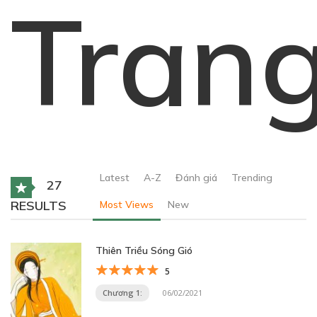
Tran
Latest
A-Z
Đánh giá
Trending
27
RESULTS
Most Views
New
Thiên Triều Sóng Gió
5
Chương 1:
06/02/2021