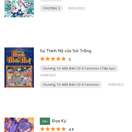
CHƯƠNG 3
09/02/2022
Sự Thịnh Nộ của Sói Trắng
5
Chương 15: Một Biến Cố ở Ceicirton (Tiếp tục)
15/08/2021
Chương 15: Một Biến Cố ở Ceicirton
15/08/2021
Đọa Ký
18+
4.9