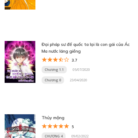
Đại pháp sư đế quốc ta lại là con gái của Ác
Ma nước láng giềng
3.7
Chương 1.1
05/07/2020
Chương 0
23/04/2020
Thủy mộng
5
CHƯƠNG 4
09/02/2022