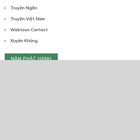
Truyện Ngắn
Truyện Việt Nam
Webtoon Contest
Xuyên Không
NĂM PHÁT HÀNH
Giáp Hồng My
7/2020
5
24/05/2021
2025
2024
2023
2022
2021
2020
2019
2018
2017
2016
2014
2011
2005
1/11/2020