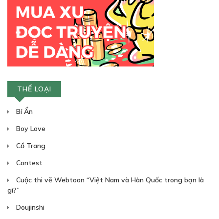
THỂ LOẠI
Bí Ẩn
Boy Love
Cổ Trang
Contest
Cuộc thi vẽ Webtoon “Việt Nam và Hàn Quốc trong bạn là
gì?”
Doujinshi