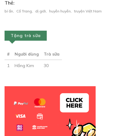
Thẻ:
bí ẩn
,
Cổ Trang
,
dị giới
,
huyễn huyễn
,
truyện Việt Nam
Tặng trà sữa
#
Người dùng
Trà sữa
1
Hồng Kim
30