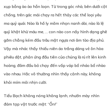
xụp bỗng ào ào hỗn loạn. Từ trong góc nhà, bên dưới cột
chống, trên gác mái chạy ra hết thảy các thể loại yêu
ma quỷ quái. Nào là hồ ly mõm nhọn nanh dài, nào là lệ
quỷ khật khừ máu me, … con nào con nấy hình dạng ghê
gớm chẳng kém đầu trâu mặt ngựa nơi âm tào địa phủ.
Vậy mà nhác thấy thiếu niên áo trắng dáng vẻ ôn hòa
phiêu dật, phản ứng đầu tiên của chúng là rú rít lên kinh
hoàng, đâm đầu bỏ chạy đến vấp váp bổ nháo bổ nhào
vào nhau. Hắc vô thường nhìn thấy cảnh này, không
khỏi mím môi nhịn cười.
Tiểu Bạch không nóng không lạnh, nhướn mày nhìn
đám tạp vật trước mặt: “Ồn!”