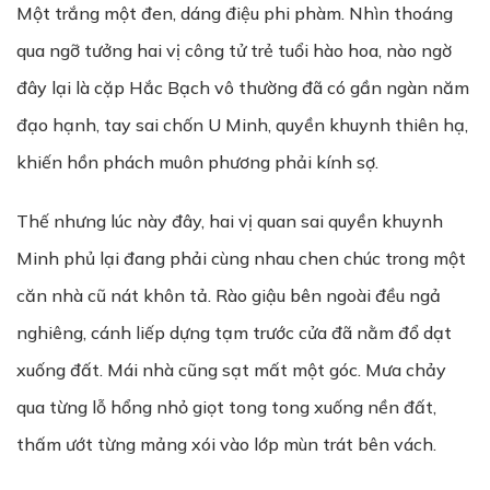
Một trắng một đen, dáng điệu phi phàm. Nhìn thoáng
qua ngỡ tưởng hai vị công tử trẻ tuổi hào hoa, nào ngờ
đây lại là cặp Hắc Bạch vô thường đã có gần ngàn năm
đạo hạnh, tay sai chốn U Minh, quyền khuynh thiên hạ,
khiến hồn phách muôn phương phải kính sợ.
Thế nhưng lúc này đây, hai vị quan sai quyền khuynh
Minh phủ lại đang phải cùng nhau chen chúc trong một
căn nhà cũ nát khôn tả. Rào giậu bên ngoài đều ngả
nghiêng, cánh liếp dựng tạm trước cửa đã nằm đổ dạt
xuống đất. Mái nhà cũng sạt mất một góc. Mưa chảy
qua từng lỗ hổng nhỏ giọt tong tong xuống nền đất,
thấm ướt từng mảng xói vào lớp mùn trát bên vách.