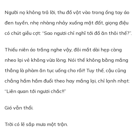
Người nọ không trả lời, thu đồ vật vào trong ống tay áo
đen tuyền, nhẹ nhàng nhảy xuống mặt đất, giọng điệu
có chút giễu cợt: “Sao ngươi chỉ nghĩ tới đồ ăn thôi thế?”.
Thiếu niên áo trắng nghe vậy, đôi mắt dài hẹp càng
nheo lại vẻ không vừa lòng. Nói thế không bằng mắng
thẳng là phàm ăn tục uống cho rồi!! Tuy thế, cậu cũng
chẳng hầm hầm đuổi theo hay mắng lại, chỉ lạnh nhạt:
“Liên quan tới ngươi chắc!!”
Gió vẫn thổi.
Trời có lẽ sắp mưa một trận.