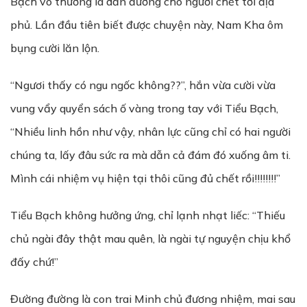
Bạch vô thường là dẫn đường cho người chết tới địa
phủ. Lần đầu tiên biết được chuyện này, Nam Kha ôm
bụng cười lăn lộn.
“Ngươi thấy có ngu ngốc không??”, hắn vừa cười vừa
vung vẩy quyển sách ố vàng trong tay với Tiểu Bạch,
“Nhiều linh hồn như vậy, nhân lực cũng chỉ có hai người
chúng ta, lấy đâu sức ra mà dẫn cả đám đó xuống âm ti.
Mình cái nhiệm vụ hiện tại thôi cũng đủ chết rồi!!!!!!!!”
Tiểu Bạch không hưởng ứng, chỉ lạnh nhạt liếc: “Thiếu
chủ ngài đây thật mau quên, là ngài tự nguyện chịu khổ
đấy chứ!”
Đường đường là con trai Minh chủ đương nhiệm, mai sau