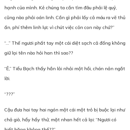
hạnh của mình. Kẻ chúng ta cần tìm đâu phải lệ quỷ,
cũng nào phải oán linh. Cần gì phải lấy cả máu ra vẽ thủ
ấn, phí thêm linh lực vì chút việc cỏn con này chứ?”
“…” Thế ngươi phất tay một cái diệt sạch cả đống không
giữ lại tên nào hỏi han thì sao??
“Ê,” Tiểu Bạch thấy hắn lải nhải một hồi, chán nản ngắt
lời.
“???”
Cậu đưa hai tay hai ngón một cái một trỏ bị buộc lại như
chả giò, hẩy hẩy thử, mặt nhan hết cả lại: “Ngươi có
biết băng không thế??”