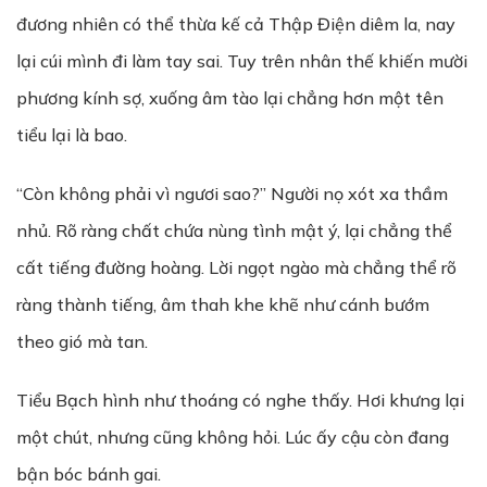
đương nhiên có thể thừa kế cả Thập Điện diêm la, nay
lại cúi mình đi làm tay sai. Tuy trên nhân thế khiến mười
phương kính sợ, xuống âm tào lại chẳng hơn một tên
tiểu lại là bao.
“Còn không phải vì ngươi sao?” Người nọ xót xa thầm
nhủ. Rõ ràng chất chứa nùng tình mật ý, lại chẳng thể
cất tiếng đường hoàng. Lời ngọt ngào mà chẳng thể rõ
ràng thành tiếng, âm thah khe khẽ như cánh bướm
theo gió mà tan.
Tiểu Bạch hình như thoáng có nghe thấy. Hơi khưng lại
một chút, nhưng cũng không hỏi. Lúc ấy cậu còn đang
bận bóc bánh gai.