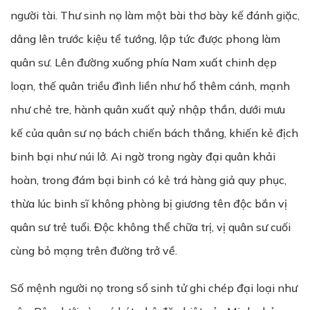
người tài. Thư sinh nọ làm một bài thơ bày kế đánh giặc,
dâng lên trước kiệu tể tướng, lập tức được phong làm
quân sư. Lên đường xuống phía Nam xuất chinh dẹp
loạn, thế quân triều đình liền như hổ thêm cánh, mạnh
như chẻ tre, hành quân xuất quỷ nhập thần, dưới mưu
kế của quân sư nọ bách chiến bách thắng, khiến kẻ địch
binh bại như núi lở. Ai ngờ trong ngày đại quân khải
hoàn, trong đám bại binh có kẻ trá hàng giả quy phục,
thừa lúc binh sĩ không phòng bị giương tên độc bắn vị
quân sư trẻ tuổi. Độc không thể chữa trị, vị quân sư cuối
cùng bỏ mạng trên đường trở về.
Số mệnh người nọ trong sổ sinh tử ghi chép đại loại như