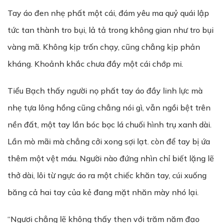
Tay áo đen nhẹ phất một cái, đám yêu ma quỷ quái lập
tức tan thành tro bụi, lả tả trong không gian như tro bụi
vàng mã. Không kịp trốn chạy, cũng chẳng kịp phản
kháng. Khoảnh khắc chưa đầy một cái chớp mi.
Tiểu Bạch thấy người nọ phất tay áo đầy linh lực mà
nhẹ tựa lông hồng cũng chẳng nói gì, vẫn ngồi bệt trên
nền đất, một tay lần bóc bọc lá chuối hình trụ xanh dài.
Lần mò mãi mà chẳng cởi xong sợi lạt. còn để tay bị ứa
thêm một vệt máu. Người nào đứng nhìn chỉ biết lặng lẽ
thở dài, lôi từ ngực áo ra một chiếc khăn tay, cúi xuống
băng cả hai tay của kẻ đang mặt nhăn mày nhó lại.
“Ngươi chẳng lẽ không thấy thẹn với trăm năm đạo