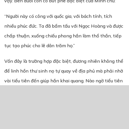
vậy. Bên dưới còn có bút phê đặc biệt của Minh chủ:
“Người này có công với quốc gia, với bách tính, tích
nhiều phúc đức. Ta đã bẩm tấu với Ngọc Hoàng và được
chấp thuận, xuống chiếu phong hắn làm thổ thần, tiếp
tục tạo phúc cho lê dân trăm họ.”
Vốn đây là trường hợp đặc biệt, đương nhiên không thể
để linh hồn thư sinh nọ tự quay về địa phủ mà phải nhờ
vài tiểu tiên đến giúp hắn khai quang. Nào ngờ tiểu tiên
được cử làm nhiệm vụ trở về thông báo: Linh hồn người
nọ đã mất tăm mất tích.
Vậy là việc lại đến tay Hắc Bạch vô thường