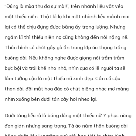
“Đúng là mùa thu đa sự mà!!”, trên nhành liễu vắt vẻo
một thiếu niên. Thật kì lạ khi một nhành liễu mảnh mai
lại có thể chịu đựng được bằng ấy trọng lượng. Nhưng
ngắm kĩ thì thiếu niên nọ cũng không đến nỗi nặng nề.
Thân hình có chút gầy gò ẩn trong lớp áo thụng trắng
buông dài. Nếu không nghe được giọng nói trầm trầm
bực bội và trái khế nho nhỏ, nhìn qua có lẽ người ta sẽ
lầm tưởng cậu là một thiếu nữ xinh đẹp. Cần cổ cậu
thon dài, đôi mắt hoa đào có chút biếng nhác mơ màng
nhìn xuống bên dưới tán cây hơi nheo lại.
Dưới tàng liễu rủ là bóng dáng một thiếu nữ. Y phục nàng
đơn giản nhưng sang trọng. Tà áo năm thân buông dài