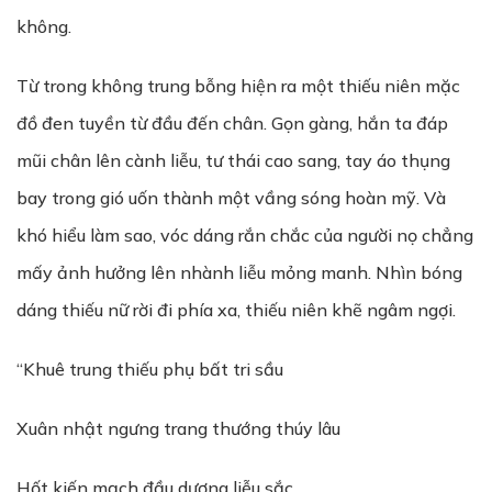
không.
Từ trong không trung bỗng hiện ra một thiếu niên mặc
đồ đen tuyền từ đầu đến chân. Gọn gàng, hắn ta đáp
mũi chân lên cành liễu, tư thái cao sang, tay áo thụng
bay trong gió uốn thành một vầng sóng hoàn mỹ. Và
khó hiểu làm sao, vóc dáng rắn chắc của người nọ chẳng
mấy ảnh hưởng lên nhành liễu mỏng manh. Nhìn bóng
dáng thiếu nữ rời đi phía xa, thiếu niên khẽ ngâm ngợi.
“Khuê trung thiếu phụ bất tri sầu
Xuân nhật ngưng trang thướng thúy lâu
Hốt kiến mạch đầu dương liễu sắc