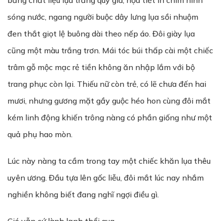
bằng chất liệu lụa trắng quý giá, họa tiết in chìm hình
sóng nước, ngang người buộc dây lưng lụa sồi nhuộm
đen thắt giọt lệ buông dài theo nếp áo. Đôi giày lụa
cũng một màu trắng trơn. Mái tóc búi thấp cài một chiếc
trâm gỗ mộc mạc rẻ tiền không ăn nhập lắm với bộ
trang phục còn lại. Thiếu nữ còn trẻ, có lẽ chưa đến hai
mươi, nhưng gương mặt gầy guộc héo hon cùng đôi mắt
kém linh động khiến trông nàng có phần giống như một
quả phụ hao mòn.
Lúc này nàng ta cầm trong tay một chiếc khăn lụa thêu
uyên ương. Đầu tựa lên gốc liễu, đôi mắt lúc nay nhắm
nghiền không biết đang nghĩ ngợi điều gì.