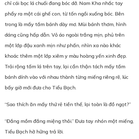
chỉ cái bọc lá chuối đang bóc dở. Nam Kha nhấc tay
phẩy ra một cái ghế con, từ tốn ngồi xuống bóc. Bên
trong là mấy tấm bánh dày mơ. Mùi bánh thơm, hình
dáng cũng hấp dẫn. Vỏ áo ngoài trắng mịn, phủ trên
một lớp đậu xanh mịn như phấn, nhìn xa nào khác
khoác thêm một lớp xiêm y màu hoàng yến xinh đẹp.
Trải rộng tấm lá trên tay, lại cẩn thận tách mấy tấm
bánh dính vào với nhau thành từng miếng riêng rẽ, lúc
bấy giờ mới đưa cho Tiểu Bạch.
“Sao thích ăn mấy thứ rẻ tiền thế, lại toàn là đồ ngọt?”
“Đắng mồm đắng miệng thôi.” Đưa tay nhón một miếng,
Tiểu Bạch hờ hững trả lời.