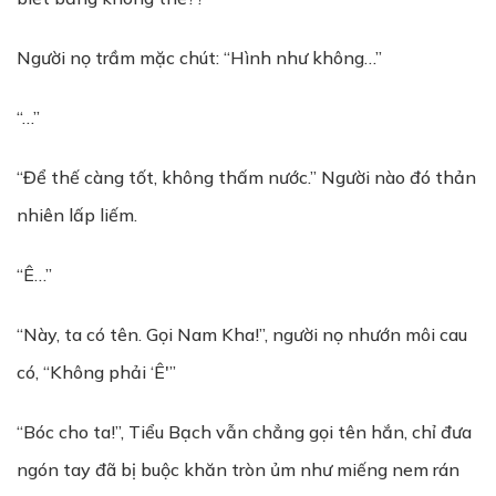
Người nọ trầm mặc chút: “Hình như không…”
“…”
“Để thế càng tốt, không thấm nước.” Người nào đó thản
nhiên lấp liếm.
“Ê…”
“Này, ta có tên. Gọi Nam Kha!”, người nọ nhướn môi cau
có, “Không phải ‘Ê'”
“Bóc cho ta!”, Tiểu Bạch vẫn chẳng gọi tên hắn, chỉ đưa
ngón tay đã bị buộc khăn tròn ủm như miếng nem rán