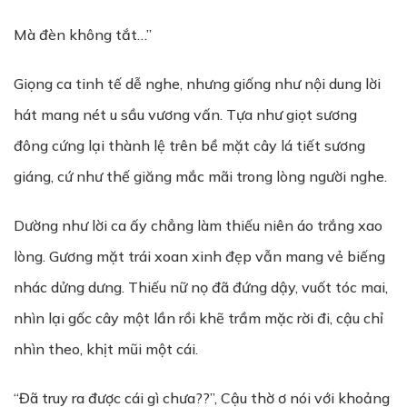
Mà đèn không tắt…”
Giọng ca tinh tế dễ nghe, nhưng giống như nội dung lời
hát mang nét u sầu vương vấn. Tựa như giọt sương
đông cứng lại thành lệ trên bề mặt cây lá tiết sương
giáng, cứ như thế giăng mắc mãi trong lòng người nghe.
Dường như lời ca ấy chẳng làm thiếu niên áo trắng xao
lòng. Gương mặt trái xoan xinh đẹp vẫn mang vẻ biếng
nhác dửng dưng. Thiếu nữ nọ đã đứng dậy, vuốt tóc mai,
nhìn lại gốc cây một lần rồi khẽ trầm mặc rời đi, cậu chỉ
nhìn theo, khịt mũi một cái.
“Đã truy ra được cái gì chưa??”, Cậu thờ ơ nói với khoảng