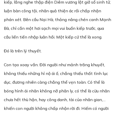
kiếp, lắng nghe thập điện Diêm vương lật giở sổ sinh tử,
luận bàn công tội, nhân quả thiện ác rồi chấp nhận
phán xét. Bên cầu Nại Hà, thảng nâng chén canh Mạnh
Bà, chỉ cần một hơi sạch mọi vui buồn kiếp trước, qua
cầu liền tiến nhập luân hồi. Một kiếp cứ thế là xong.
Đó là trên lý thuyết.
Con tạo xoay vần. Đời người như mảnh trăng khuyết,
không thiếu những hỉ nộ ái ố, chẳng thiếu thất tình lục
dục, đương nhiên càng chẳng thể vẹn toàn. Có thể là
bóng hình ái nhân không nỡ phân ly, có thể là cừu nhân
chưa hết thù hận, hay công danh, tài của nhân gian,…
khiến con người không chấp nhận rời đi. Hiếm có người