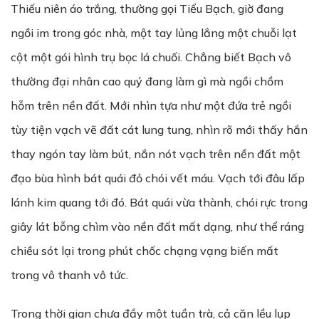
Thiếu niên áo trắng, thường gọi Tiểu Bạch, giờ đang
ngồi im trong góc nhà, một tay lủng lẳng một chuỗi lạt
cột một gói hình trụ bọc lá chuối. Chẳng biết Bạch vô
thường đại nhân cao quý đang làm gì mà ngồi chồm
hỗm trên nền đất. Mới nhìn tựa như một đứa trẻ ngồi
tùy tiện vạch vẽ đất cát lung tung, nhìn rõ mới thấy hắn
thay ngón tay làm bút, nắn nót vạch trên nền đất một
đạo bùa hình bát quái đỏ chói vết máu. Vạch tới đâu lấp
lánh kim quang tới đó. Bát quái vừa thành, chói rực trong
giây lát bỗng chìm vào nền đất mất dạng, như thể ráng
chiều sót lại trong phút chốc chạng vạng biến mất
trong vô thanh vô tức.
Trong thời gian chưa đầy một tuần trà, cả căn lều lụp