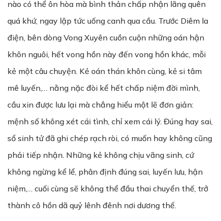
nào có thể ôn hòa mà bình thản chấp nhận lãng quên
quá khứ, ngay lập tức uống canh qua cầu. Trước Diêm la
điện, bên dòng Vong Xuyên cuồn cuộn những oán hận
khôn nguôi, hết vong hồn này đến vong hồn khác, mỗi
kẻ một câu chuyện. Kẻ oán thán khôn cùng, kẻ si tâm
mê luyến,… nằng nặc đòi kể hết chấp niệm đời mình,
cầu xin được lưu lại mà chẳng hiểu một lẽ đơn giản:
mệnh số không xét cái tình, chỉ xem cái lý. Đúng hay sai,
sổ sinh tử đã ghi chép rạch ròi, có muốn hay không cũng
phải tiếp nhận. Những kẻ không chịu vãng sinh, cứ
không ngừng kể lể, phân định đúng sai, luyến lưu, hận
niệm,… cuối cùng sẽ không thể đầu thai chuyển thế, trở
thành cô hồn dã quỷ lênh đênh nơi dương thế.