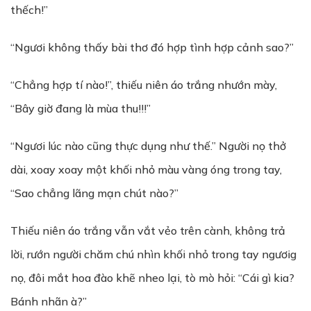
thếch!”
“Ngươi không thấy bài thơ đó hợp tình hợp cảnh sao?”
“Chẳng hợp tí nào!”, thiếu niên áo trắng nhướn mày,
“Bây giờ đang là mùa thu!!!”
“Ngươi lúc nào cũng thực dụng như thế.” Người nọ thở
dài, xoay xoay một khối nhỏ màu vàng óng trong tay,
“Sao chẳng lãng mạn chút nào?”
Thiếu niên áo trắng vẫn vắt vẻo trên cành, không trả
lời, rướn người chăm chú nhìn khối nhỏ trong tay ngươig
nọ, đôi mắt hoa đào khẽ nheo lại, tò mò hỏi: “Cái gì kia?
Bánh nhãn à?”