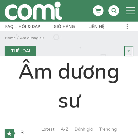
FAQ – HỎI & ĐÁP
GIỎ HÀNG
LIÊN HỆ
Home
Âm dương sư
THỂ LOẠI
Âm dương
sư
Latest
A-Z
Đánh giá
Trending
3