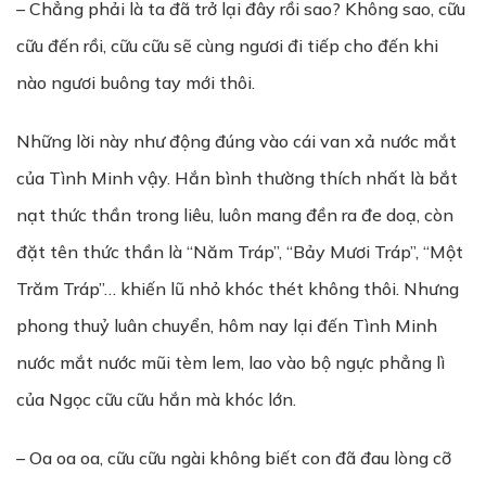
– Chẳng phải là ta đã trở lại đây rồi sao? Không sao, cữu
cữu đến rồi, cữu cữu sẽ cùng ngươi đi tiếp cho đến khi
nào ngươi buông tay mới thôi.
Những lời này như động đúng vào cái van xả nước mắt
của Tình Minh vậy. Hắn bình thường thích nhất là bắt
nạt thức thần trong liêu, luôn mang đền ra đe doạ, còn
đặt tên thức thần là “Năm Tráp”, “Bảy Mươi Tráp”, “Một
Trăm Tráp”… khiến lũ nhỏ khóc thét không thôi. Nhưng
phong thuỷ luân chuyển, hôm nay lại đến Tình Minh
nước mắt nước mũi tèm lem, lao vào bộ ngực phẳng lì
của Ngọc cữu cữu hắn mà khóc lớn.
– Oa oa oa, cữu cữu ngài không biết con đã đau lòng cỡ