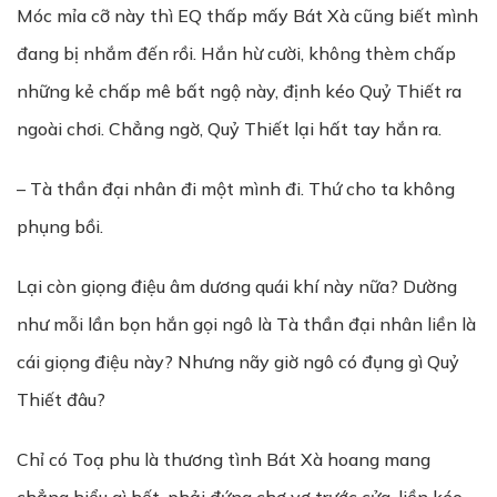
Móc mỉa cỡ này thì EQ thấp mấy Bát Xà cũng biết mình
đang bị nhắm đến rồi. Hắn hừ cười, không thèm chấp
những kẻ chấp mê bất ngộ này, định kéo Quỷ Thiết ra
ngoài chơi. Chẳng ngờ, Quỷ Thiết lại hất tay hắn ra.
– Tà thần đại nhân đi một mình đi. Thứ cho ta không
phụng bồi.
Lại còn giọng điệu âm dương quái khí này nữa? Dường
như mỗi lần bọn hắn gọi ngô là Tà thần đại nhân liền là
cái giọng điệu này? Nhưng nãy giờ ngô có đụng gì Quỷ
Thiết đâu?
Chỉ có Toạ phu là thương tình Bát Xà hoang mang