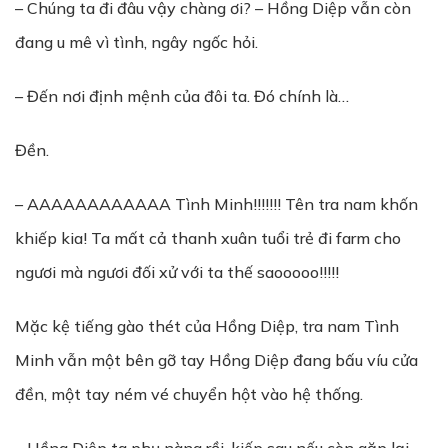
– Chúng ta đi đâu vậy chàng ơi? – Hồng Diệp vẫn còn
đang u mê vì tình, ngây ngốc hỏi.
– Đến nơi định mệnh của đôi ta. Đó chính là…
Đền.
– AAAAAAAAAAAA Tình Minh!!!!!!! Tên tra nam khốn
khiếp kia! Ta mất cả thanh xuân tuổi trẻ đi farm cho
ngươi mà ngươi đối xử với ta thế saooooo!!!!!
Mặc kệ tiếng gào thét của Hồng Diệp, tra nam Tình
Minh vẫn một bên gỡ tay Hồng Diệp đang bấu víu cửa
đền, một tay ném vé chuyển hột vào hệ thống.