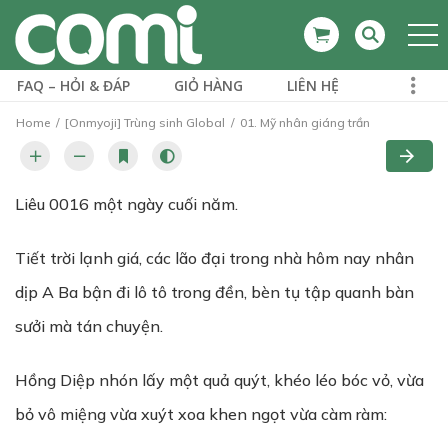
FAQ – HỎI & ĐÁP
GIỎ HÀNG
LIÊN HỆ
Home
[Onmyoji] Trùng sinh Global
01. Mỹ nhân giáng trần
Liêu 0016 một ngày cuối năm.
Tiết trời lạnh giá, các lão đại trong nhà hôm nay nhân
dịp A Ba bận đi lô tô trong đền, bèn tụ tập quanh bàn
sưởi mà tán chuyện.
Hồng Diệp nhón lấy một quả quýt, khéo léo bóc vỏ, vừa
bỏ vô miệng vừa xuýt xoa khen ngọt vừa càm ràm: