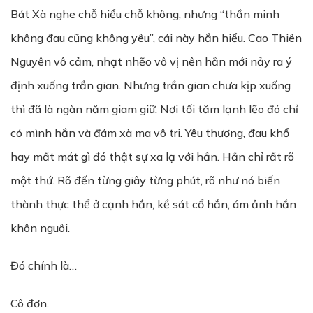
Bát Xà nghe chỗ hiểu chỗ không, nhưng “thần minh
không đau cũng không yêu”, cái này hắn hiểu. Cao Thiên
Nguyên vô cảm, nhạt nhẽo vô vị nên hắn mới nảy ra ý
định xuống trần gian. Nhưng trần gian chưa kịp xuống
thì đã là ngàn năm giam giữ. Nơi tối tăm lạnh lẽo đó chỉ
có mình hắn và đám xà ma vô tri. Yêu thương, đau khổ
hay mất mát gì đó thật sự xa lạ với hắn. Hắn chỉ rất rõ
một thứ. Rõ đến từng giây từng phút, rõ như nó biến
thành thực thể ở cạnh hắn, kề sát cổ hắn, ám ảnh hắn
khôn nguôi.
Đó chính là…
Cô đơn.