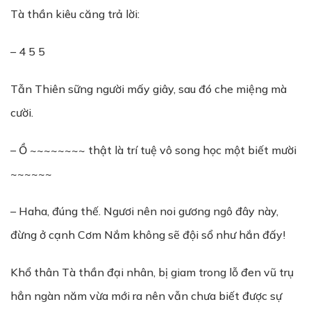
Tà thần kiêu căng trả lời:
– 4 5 5
Tẫn Thiên sững người mấy giây, sau đó che miệng mà
cười.
– Ồ ~~~~~~~~ thật là trí tuệ vô song học một biết mười
~~~~~~
– Haha, đúng thế. Ngươi nên noi gương ngô đây này,
đừng ở cạnh Cơm Nắm không sẽ đội sổ như hắn đấy!
Khổ thân Tà thần đại nhân, bị giam trong lỗ đen vũ trụ
hẳn ngàn năm vừa mới ra nên vẫn chưa biết được sự