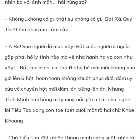
nhìn ba với ánh mắt … hãi hùng zợ?
– Không…không có gì, thật sự không có gì.- Bát Xà, Quỷ
Thiết ôm nhau run cầm cập.
– A Ba! Sao người dã man vậy! Rốt cuộc người ra ngoài
gặp phải hồ ly tinh nào mà về nhà hành hạ vợ con như
vậy! – Rốt cục là chỉ có Toạ R nhỏ bé mãi mãi không bao
giờ lên 6 hột, hoàn toàn không khuất phục dưới dâm uy
của vé chuyển hột mới dám lớn tiếng lên án. Nhưng
Tình Minh lại không mảy may nổi giận chút nào, nghe
lời Tiểu Toạ xong còn toe toét cười, mặt rõ hai chữ Khoe
Khoang.
– Chà Tiểu Toạ đột nhiên thông minh sáng suốt, nhìn rõ