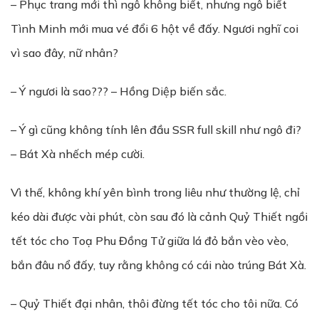
– Phục trang mới thì ngô không biết, nhưng ngô biết
Tình Minh mới mua vé đổi 6 hột về đấy. Ngươi nghĩ coi
vì sao đây, nữ nhân?
– Ý ngươi là sao??? – Hồng Diệp biến sắc.
– Ý gì cũng không tính lên đầu SSR full skill như ngô đi?
– Bát Xà nhếch mép cười.
Vì thế, không khí yên bình trong liêu như thường lệ, chỉ
kéo dài được vài phút, còn sau đó là cảnh Quỷ Thiết ngồi
tết tóc cho Toạ Phu Đồng Tử giữa lá đỏ bắn vèo vèo,
bắn đâu nổ đấy, tuy rằng không có cái nào trúng Bát Xà.
– Quỷ Thiết đại nhân, thôi đừng tết tóc cho tôi nữa. Có