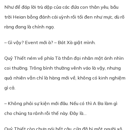
Như để đáp lời trù dập của các đứa con thân yêu, bầu
trời Heian bỗng đánh cái uỳnh rồi tối đen như mực, dù rõ
ràng đang là chính ngọ.
– Gì vậy? Event mới à? – Bát Xà giật mình.
Quỷ Thiết ném về phía Tà thần đại nhân một ánh nhìn
coi thường. Trông bình thường vênh váo là vậy, nhưng
quả nhiên vẫn chỉ là hàng mới về, không có kinh nghiệm
gì cả.
– Không phải sự kiện mới đâu. Nếu có thì A Ba làm gì
cho chúng ta rảnh rỗi thế này. Đây là…
Quỷ Thiết còn chưa nói hết câu, cửa đã bị một người xô