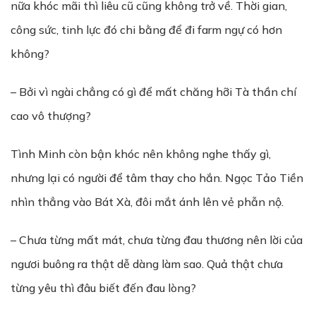
nữa khóc mãi thì liêu cũ cũng không trở về. Thời gian,
công sức, tinh lực đó chi bằng để đi farm ngự có hơn
không?
– Bởi vì ngài chẳng có gì để mất chăng hỡi Tà thần chí
cao vô thượng?
Tình Minh còn bận khóc nên không nghe thấy gì,
nhưng lại có người để tâm thay cho hắn. Ngọc Tảo Tiền
nhìn thẳng vào Bát Xà, đôi mắt ánh lên vẻ phẫn nộ.
– Chưa từng mất mát, chưa từng đau thương nên lời của
ngươi buông ra thật dễ dàng làm sao. Quả thật chưa
từng yêu thì đâu biết đến đau lòng?