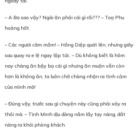
ngoáy tai.
– A Ba sao vậy? Ngài ăn phải cái gì rồi??? – Toạ Phu
hoảng hốt.
– Các ngươi câm mồm! – Hồng Diệp quát lên, nhưng giây
sau quay ra e lệ ngay lập tức. – Dù không biết là hôm
nay chàng ăn bậy bạ cái gì nhưng ăn muộn vẫn còn
hơn là không ăn, ta luôn chờ chàng nhận ra tình cảm
của mình mà!
– Đúng vậy, trước sau gì chuyện này cũng phải xảy ra
thôi mà. – Tình Minh dịu dàng nắm lấy tay nàng, dắt
nàng ra khỏi phòng khách.