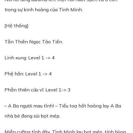
trong sự kinh hoàng của Tình Minh.
[Hệ thống]
Tẫn Thiên Ngọc Tảo Tiền.
Linh xung: Level 1 -> 4
Phệ hồn: Level 1 -> 4
Phẫn thiên cửu vĩ: Level 1-> 3
– A Ba ngươi mau tỉnh! – Tiểu toạ hốt hoảng lay A Ba
nhà bé đang sùi bọt mép.
Miễn cưỡng tỉnh dậy, Tình Minh lau bọt mép, tính hùng