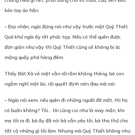
chẳng hiểu gì hết, phải đứng chơ vơ trước cửa, liền kéo
kéo tay áo hắn:
– Đại nhân, ngài đừng nói như vậy trước mặt Quỷ Thiết.
Quá khứ ngài ấy rất phức tạp. Nếu có thể quên được
đơn giản như vậy thì Quỷ Thiết cũng sẽ không bị ác
mộng quấy phá hàng đêm.
Thấy Bát Xà vẻ mặt vẫn rối rắm không thông, bé con
ngẫm nghĩ một lúc, rồi quyết định nén đau mà nói:
– Ngài nói xem, nếu quên đi những người đã mất, thì họ
có buồn không? Tôi… tôi cũng coi như là may mắn, khi
mẹ tôi ra đi, bà ấy đã nói bà vẫn yêu tôi, bà tha thứ cho
tất cả những gì tôi làm. Nhưng mà Quỷ Thiết không như