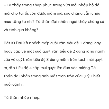
– Ta thấy trong shop phục trang vừa mới nhập bộ đồ
mới cho ta rồi, còn được giảm giá, sao chàng vẫn chưa
mua tặng ta nhỉ? Tà thần đại nhân, ngài thấy chàng có
vô tình quá không?
Bát Kì Đại Xà nhếch mép cười, rắn tiểu đệ 1 đang loay
hoay cạp về một quả quýt, rắn tiểu đệ 2 dùng răng nanh
cứa vỏ quýt, rắn tiểu đệ 3 dùng mõm tròn tách múi quýt
ra, rắn tiểu đệ 4 cắp múi quýt lên đưa vào miệng Tà
thần đại nhân trong ánh mắt trợn tròn của Quỷ Thiết
ngồi cạnh…
Tà thần nhóp nhép: