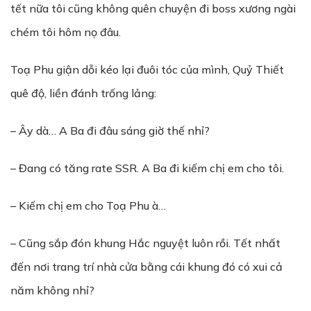
tết nữa tôi cũng không quên chuyện đi boss xương ngài
chém tôi hôm nọ đâu.
Toạ Phu giận dỗi kéo lại đuôi tóc của mình, Quỷ Thiết
quê độ, liền đánh trống lảng:
– Ây dà… A Ba đi đâu sáng giờ thế nhỉ?
– Đang có tăng rate SSR. A Ba đi kiếm chị em cho tôi.
– Kiếm chị em cho Toạ Phu à…
– Cũng sắp đón khung Hắc nguyệt luôn rồi. Tết nhất
đến nơi trang trí nhà cửa bằng cái khung đó có xui cả
năm không nhỉ?