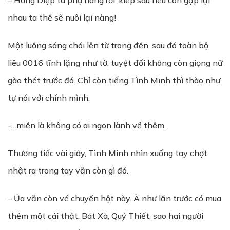
– Hồng Diệp ta phụ nàng rồi, kiếp sau nếu còn gặp lại
nhau ta thề sẽ nuôi lại nàng!
Một luồng sáng chói lên từ trong đền, sau đó toàn bộ
liêu 0016 tĩnh lặng như tờ, tuyệt đối không còn giọng nữ
gào thét trước đó. Chỉ còn tiếng Tình Minh thì thào như
tự nói với chính mình:
-…miễn là không có ai ngon lành về thêm.
Thương tiếc vài giây, Tình Minh nhìn xuống tay chợt
nhật ra trong tay vẫn còn gì đó.
– Ủa vẫn còn vé chuyển hột này. À như lần trước có mua
thêm một cái thật. Bát Xà, Quỷ Thiết, sao hai người