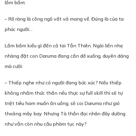
lầm bầm:
– Rõ ràng là công ngô vất vả mang về. Đúng là của ta
phúc người…
Lầm bầm kiểu gì đến cả tai Tẫn Thiên. Ngài liền nhẹ
nhàng đặt con Daruma đang cắn dở xuống, duyên dáng
mà cười:
– Thiếp nghe như có người đang bức xúc? Nếu thiếp
không nhầm thức thần nếu thực sự full skill thì sẽ tự
triệt tiêu ham muốn ăn uống, sẽ coi Daruma như gió
thoảng mây bay. Nhưng Tà thần đại nhân đây dường
như vẫn còn nhu cầu phàm tục này?