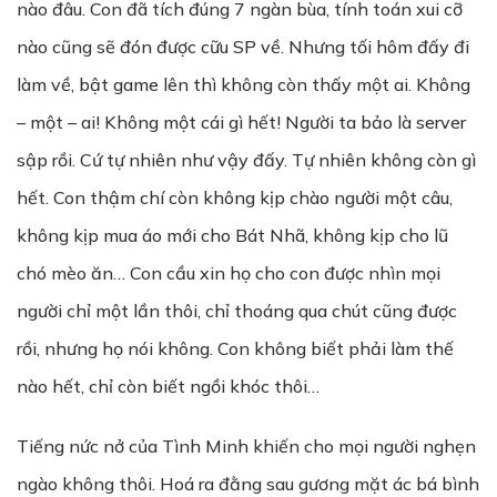
nào đâu. Con đã tích đúng 7 ngàn bùa, tính toán xui cỡ
nào cũng sẽ đón được cữu SP về. Nhưng tối hôm đấy đi
làm về, bật game lên thì không còn thấy một ai. Không
– một – ai! Không một cái gì hết! Người ta bảo là server
sập rồi. Cứ tự nhiên như vậy đấy. Tự nhiên không còn gì
hết. Con thậm chí còn không kịp chào người một câu,
không kịp mua áo mới cho Bát Nhã, không kịp cho lũ
chó mèo ăn… Con cầu xin họ cho con được nhìn mọi
người chỉ một lần thôi, chỉ thoáng qua chút cũng được
rồi, nhưng họ nói không. Con không biết phải làm thế
nào hết, chỉ còn biết ngồi khóc thôi…
Tiếng nức nở của Tình Minh khiến cho mọi người nghẹn
ngào không thôi. Hoá ra đằng sau gương mặt ác bá bình