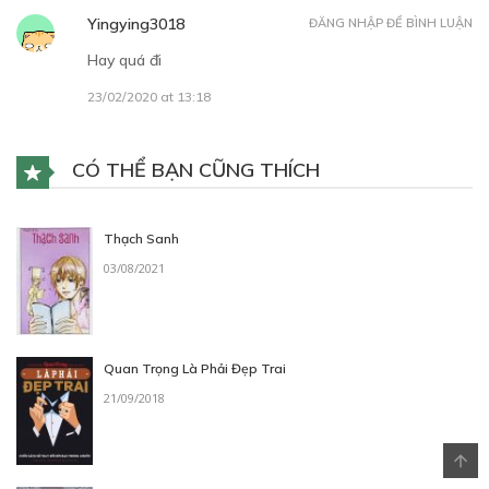
Yingying3018
ĐĂNG NHẬP ĐỂ BÌNH LUẬN
Hay quá đi
23/02/2020 at 13:18
CÓ THỂ BẠN CŨNG THÍCH
Thạch Sanh
03/08/2021
Quan Trọng Là Phải Đẹp Trai
21/09/2018