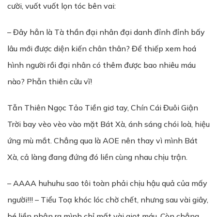
cười, vuốt vuốt lọn tóc bên vai:
– Đây hẳn là Tà thần đại nhân đại danh đỉnh đỉnh bấy
lâu mới được diện kiến chân thân? Để thiếp xem hoá
hình người rồi đại nhân có thêm được bao nhiêu máu
nào? Phẫn thiên cửu vĩ!
Tẫn Thiên Ngọc Tảo Tiền giơ tay, Chín Cái Đuôi Giận
Trời bay vèo vèo vào mặt Bát Xà, ánh sáng chói loà, hiệu
ứng mù mắt. Chẳng qua là AOE nên thay vì mình Bát
Xà, cả làng đang đứng đó liền cùng nhau chịu trận.
– AAAA huhuhu sao tôi toàn phải chịu hậu quả của mấy
người!!! – Tiểu Toạ khóc lóc chờ chết, nhưng sau vài giây,
bé liền nhận ra mình chỉ mất vài giọt máu. Còn chẳng