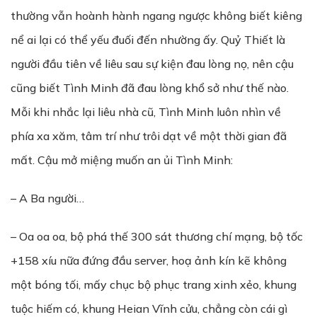
thường vẫn hoành hành ngang ngược không biết kiêng
nể ai lại có thể yếu đuối đến nhường ấy. Quỷ Thiết là
người đầu tiên về liêu sau sự kiện đau lòng nọ, nên cậu
cũng biết Tình Minh đã đau lòng khổ sở như thế nào.
Mỗi khi nhắc lại liêu nhà cũ, Tình Minh luôn nhìn về
phía xa xăm, tâm trí như trôi dạt về một thời gian đã
mất. Cậu mở miệng muốn an ủi Tình Minh:
– A Ba người…
– Oa oa oa, bộ phá thế 300 sát thương chí mạng, bộ tốc
+158 xíu nữa đứng đầu server, hoạ ảnh kín kẽ không
một bóng tối, mấy chục bộ phục trang xinh xẻo, khung
tuộc hiếm có, khung Heian Vĩnh cửu, chẳng còn cái gì