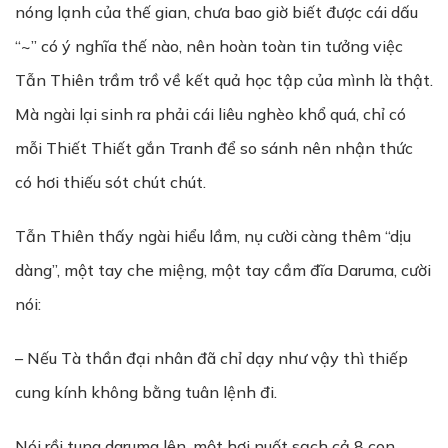
nóng lạnh của thế gian, chưa bao giờ biết được cái dấu
“~” có ý nghĩa thế nào, nên hoàn toàn tin tưởng việc
Tẫn Thiên trầm trồ về kết quả học tập của mình là thật.
Mà ngài lại sinh ra phải cái liêu nghèo khổ quá, chỉ có
mỗi Thiết Thiết gắn Tranh để so sánh nên nhận thức
có hơi thiếu sót chút chút.
Tẫn Thiên thấy ngài hiểu lầm, nụ cười càng thêm “dịu
dàng”, một tay che miệng, một tay cầm đĩa Daruma, cười
nói:
– Nếu Tà thần đại nhân đã chỉ dạy như vậy thì thiếp
cung kính không bằng tuân lệnh đi.
Nói rồi tung daruma lên, một hơi nuốt sạch cả 8 con