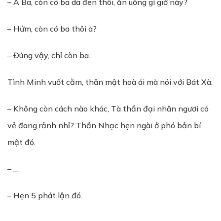
– A Ba, còn có ba da đen thôi, ăn uống gì giờ này?
– Hửm, còn có ba thôi à?
– Đúng vậy, chỉ còn ba.
Tình Minh vuốt cằm, thân mật hoà ái mà nói với Bát Xà:
– Không còn cách nào khác, Tà thần đại nhân ngươi có
vẻ đang rảnh nhỉ? Thần Nhạc hẹn ngài ở phó bản bí
mật đó.
– …
– Hẹn 5 phát lận đó.