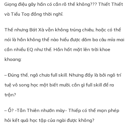
Giọng điệu gây hấn có cần rõ thế không??? Thiết Thiết
và Tiểu Toạ đồng thời nghĩ.
Thế nhưng Bát Xà vẫn không trúng chiêu, hoặc có thể
nói là hắn không thể nào hiểu được dăm ba câu mỉa mai
cần nhiều EQ như thế. Hắn hất mặt lên trời khoe
khoang:
– Đúng thế, ngô chưa full skill. Nhưng đấy là bởi ngô trí
tuệ vô song học một biết mười, cần gì full skill để ra
trận?
– Ồ? -Tẫn Thiên nhướn mày- Thiếp có thể mạn phép
hỏi kết quả học tập của ngài được không?