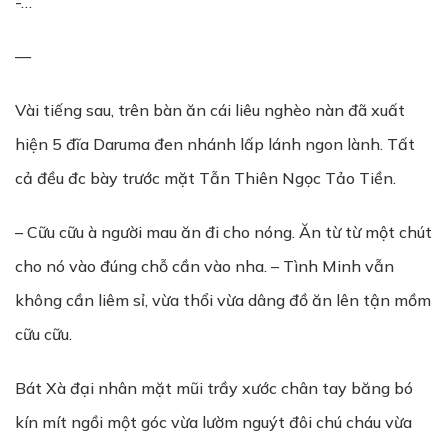
-…
—
Vài tiếng sau, trên bàn ăn cái liêu nghèo nàn đã xuất
hiện 5 đĩa Daruma đen nhánh lấp lánh ngon lành. Tất
cả đều đc bày trước mặt Tẫn Thiên Ngọc Tảo Tiền.
– Cữu cữu à người mau ăn đi cho nóng. Ăn từ từ một chút
cho nó vào đúng chỗ cần vào nha. – Tình Minh vẫn
không cần liêm sỉ, vừa thổi vừa dâng đồ ăn lên tận mồm
cữu cữu.
Bát Xà đại nhân mặt mũi trầy xước chân tay băng bó
kín mít ngồi một góc vừa lườm nguýt đôi chú cháu vừa