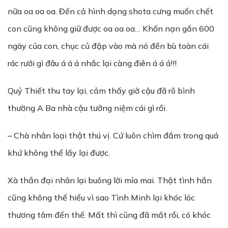
nữa oa oa oa. Đến cả hình dạng shota cưng muốn chết
con cũng không giữ được oa oa oa… Khốn nạn gần 600
ngày của con, chục củ đập vào mà nó đền bù toàn cái
rác rưởi gì đâu á á á nhắc lại càng điên á á á!!!
Quỷ Thiết thu tay lại, cảm thấy giờ cậu đã rõ bình
thường A Ba nhà cậu tưởng niệm cái gì rồi.
– Chà nhân loại thật thú vị. Cứ luôn chìm đắm trong quá
khứ không thể lấy lại được.
Xà thần đại nhân lại buông lời mỉa mai. Thật tình hắn
cũng không thể hiểu vì sao Tình Minh lại khóc lóc
thương tâm đến thế. Mất thì cũng đã mất rồi, có khóc