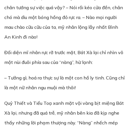
chân tướng sự việc quá vậy? – Nói rồi kéo cửa đền, chân
chó mà dìu một bóng hồng đỏ rực ra. – Nào mọi người
mau chào cữu cữu của ta, mỹ nhân lộng lẫy nhất Bình
An Kinh đi nào!
Đối diện mĩ nhân rực rỡ trước mặt, Bát Xà lại chỉ nhìn vô
một nùi đuôi phía sau của “nàng”, hừ lạnh:
– Tưởng gì, hoá ra thực sự là một con hồ ly tinh. Cũng chỉ
là một nữ nhân ngu muội mà thôi!
Quỷ Thiết và Tiểu Toạ xanh mặt vội vàng bịt miệng Bát
Xà lại, nhưng đã quá trễ, mỹ nhân bên kia đã kịp nghe
thấy những lời phạm thượng này. “Nàng” nhếch mép