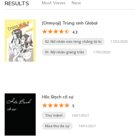
RESULTS
Most Views
New
[Onmyoji] Trùng sinh Global
4.3
02. Nữ nhân nào lòng chẳng từ bi
17/02/2020
01. Mỹ nhân giáng trần
17/02/2020
Hắc Bạch cố sự
5
Thư mệnh
14/01/2021
Mùa thu đa sự
14/01/2021