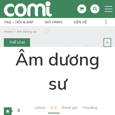
FAQ – HỎI & ĐÁP
GIỎ HÀNG
LIÊN HỆ
Home
Âm dương sư
THỂ LOẠI
Âm dương
sư
Latest
A-Z
Đánh giá
Trending
3