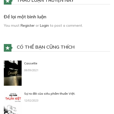
THẢO LUẬN TRUYỆN NÀY
Để lại một bình luận
You must
Register
or
Login
to post a comment.
CÓ THỂ BẠN CŨNG THÍCH
Cassette
08/09/2021
Sự ra đời của siêu phẩm thuần Việt.
12/02/2023