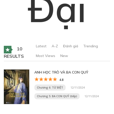
Đại
Latest
A-Z
Đánh giá
Trending
10
RESULTS
Most Views
New
ANH HỌC TRÒ VÀ BA CON QUỶ
4.8
Chương 6: TỪ BIỆT
12/11/2024
Chương 5: BA CON QUỶ (tiếp)
12/11/2024