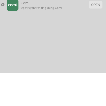
Comi
OPEN
Đọc truyện trên ứng dụng Comi