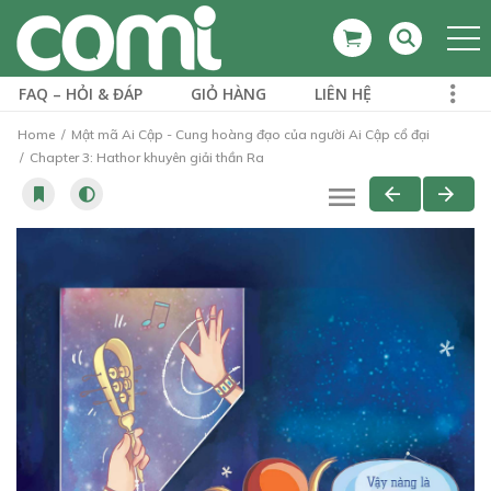
FAQ – HỎI & ĐÁP
GIỎ HÀNG
LIÊN HỆ
Home
Mật mã Ai Cập - Cung hoàng đạo của người Ai Cập cổ đại
Chapter 3: Hathor khuyên giải thần Ra