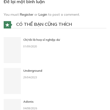
Để lại một bình luận
Free
You must
Register
or
Login
to post a comment.
CHƯƠNG 3
CÓ THỂ BẠN CŨNG THÍCH
Chương 3 - Kết thúc
04/08/2021
Chị tôi là hoạ sĩ nghiệp dư
01/09/2020
Underground
29/04/2023
Adonis
04/08/2026