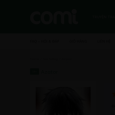
TRUYỆN TR
FAQ – HỎI & ĐÁP
GIỎ HÀNG
LIÊN HỆ
Home
Giả Tưởng
Azator
Azator
18+
Đ
L