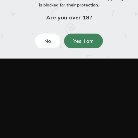
HƯƠNG2
is blocked for their protection.
ận đấu đầu tiên
Free
Are you over 18?
/02/2023
No
Yes, I am
em thêm
HƯƠNG 3
c mạnh to lớn trong cơ thể nhỏ bé
Free
/02/2023