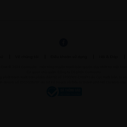
hủ
Về chúng tôi
Điều khoản sử dụng
Hỏi & Đáp
COMI © 2024 Comicola - Nền tảng truyện tranh bản quyền duy nhất tại Việt Nam
Cơ quan chủ quản: Công ty Cổ phần Comicola
g phát hành Xuất bản phẩm điện tử số 2700/XN-CXBIPH do Cục Xuất bản, In v
inh doanh số 0313105297 do Sở Kế hoạch và Đầu tư thành phố Hồ Chí Minh cấp