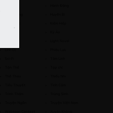
Hài Hước
Hành Động
Học đường
Huyền Bí
Khoa Học
Kiếm Hiệp
Kinh Dị
Kỳ Ảo
Lịch Sử
Light Novel
Linh Dị
Phiêu Lưu
Sci-Fi
Tâm Linh
Tận Thế
Tạp chí
Thể Thao
Thiếu Nhi
Tiểu Thuyết
Tình Cảm
Trinh Thám
Trùng Sinh
Truyện Ngắn
Truyện Việt Nam
Webtoon Contest
Xuyên Không