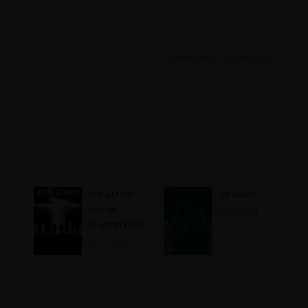
HƯƠNG 4
ĐĂNG NHẬP ĐỂ BÌNH LUẬN
nh trình chỉ mới bắt đầu
Free
/02/2023
i
DREAM OR
Abolition
DOOM:
06/03/2024
Disaster Relic
26/10/2023