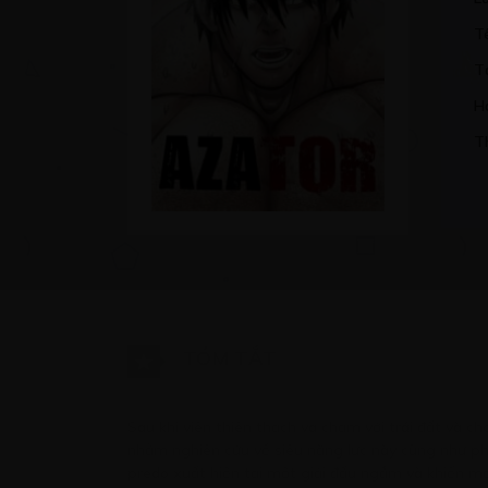
T
T
H
T
TÓM TẮT
Sau khi viên thiên thạch va chạm với trái đất và cho
nhằm nghiên cứu về siêu năng lực này cũng như ph
predo xuất hiện tại một giải đấu ngầm và khiến mọi