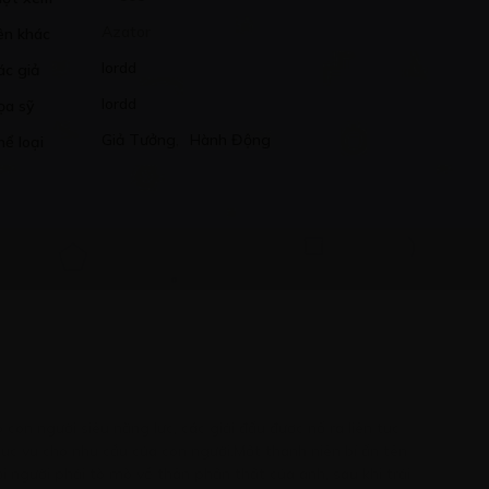
Azator
ên khác
lordd
ác giả
lordd
ọa sỹ
Giả Tưởng
,
Hành Động
hể loại
 con người siêu năng lực, các giải đấu được nổ ra liên tục
ục vụ cho nhu cầu của con người.Một thanh niên bí ẩn tên
 người phải tò mò về thân phận thật của anh, sau khi trải