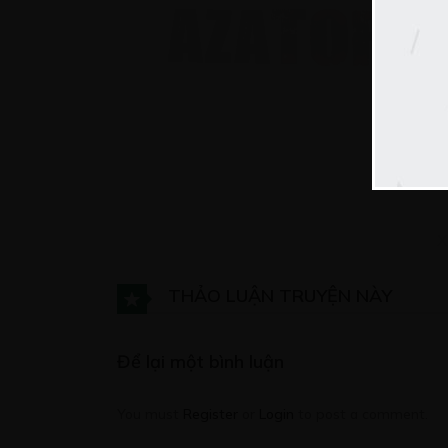
C
Tr
12
X
C
THẢO LUẬN TRUYỆN NÀY
Sứ
12
Để lại một bình luận
You must
Register
or
Login
to post a comment.