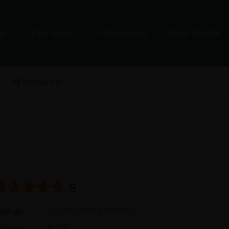
ANH
TIỂU THUYẾT
CỬA HÀNG XU
ĐĂNG TRUYỆN
VỀ CHÚNG TÔI
5
5 / 5 trên tổng 5 bình chọn
ánh giá
806
ượt xem