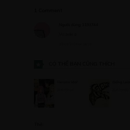
1 Comment
C
Người dùng 1193744
Hà
Vcl baki à
13
10/03/2024 at 16:22
CÓ THỂ BẠN CŨNG THÍCH
Heroine Idol
Giống Loà
30/07/2024
22/07/2023
Thẻ: