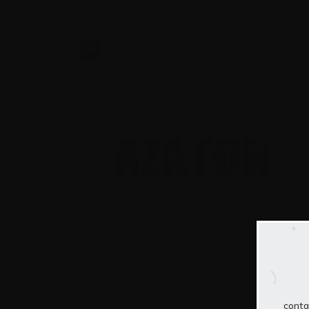
qua trận đấu ,hành trình của anh chính thức bắt đầ
CÁC CHƯƠNG MỚI CẬP NHẬT
C
Má
12
conta