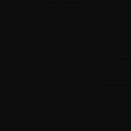
15+
,
giả tưởng
,
hành động
,
Võ thuật
Trang c
Giấy xác nhận Đăng ký hoạt độn
Giấy Đăng kí k