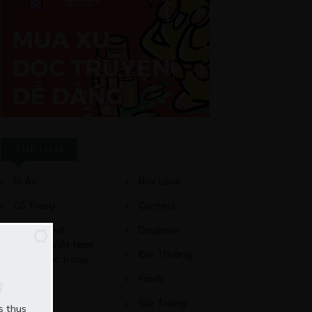
THỂ LOẠI
Bí Ẩn
Boy Love
Cổ Trang
Contest
Cuộc thi vẽ
Doujinshi
Webtoon “Việt Nam
Đời Thường
và Hàn Quốc trong
bạn là gì?”
Fanfic
Game
Giả Tưởng
s thus