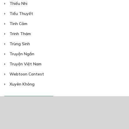
Thiếu Nhi
Tiểu Thuyết
Tình Cảm
Trinh Thám
Trùng Sinh
Truyện Ngắn
Free
Truyện Việt Nam
Webtoon Contest
Xuyên Không
NĂM PHÁT HÀNH
CHAP 6
Giáp Hồng My
7/2020
5
24/05/2021
13/05/2021
2025
2024
2023
2022