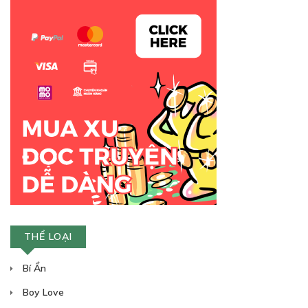
Free
CHAP 3
13/05/2021
THỂ LOẠI
Bí Ẩn
Boy Love