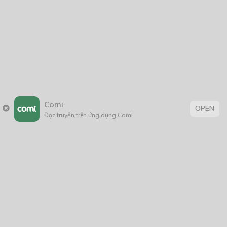
2021
2020
2019
2018
2017
2016
2014
2011
2005
1/11/2020
Comi
OPEN
Đọc truyện trên ứng dụng Comi
Trang chủ
Về chúng tôi
Điều khoản sử dụng
Hỏi & Đáp
Liên hệ
COMI © 2024 Comicola - Nền tảng truyện tranh bản quyền duy nhất tại
Việt Nam.
Cơ quan chủ quản: Công ty Cổ phần Comicola
Giấy xác nhận Đăng ký hoạt động phát hành Xuất bản phẩm điện tử số
2700/XN-CXBIPH do Cục Xuất bản, In và Phát hành cấp ngày 01/06/2022
Giấy Đăng kí kinh doanh số 0313105297 do Sở Kế hoạch và Đầu tư thành
phố Hồ Chí Minh cấp ngày 21/1/2015