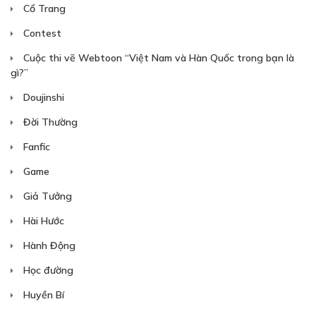
Cổ Trang
Free
Contest
Cuộc thi vẽ Webtoon “Việt Nam và Hàn Quốc trong bạn là
gì?”
Doujinshi
Đời Thường
Fanfic
Game
CHAP 4
Giả Tưởng
13/05/2021
Hài Hước
Hành Động
Học đường
Huyền Bí