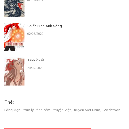
Free
Chiến Binh Ánh Sáng
02/08/2020
CHAP 3
Tình Ý Kết
13/05/2021
20/02/2020
Thẻ:
Lãng Mạn
,
tâm lý
,
tình cảm
,
truyện Việt
,
truyện Việt Nam
,
Weebtoon