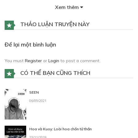
Xem thêm
Free
THẢO LUẬN TRUYỆN NÀY
Để lại một bình luận
You must
Register
or
Login
to post a comment.
CHAP 2
CÓ THỂ BẠN CŨNG THÍCH
13/05/2021
SEEN
06/09/2021
Hoa và Kuoy: Loài hoa chốn tử thần
23/11/2019