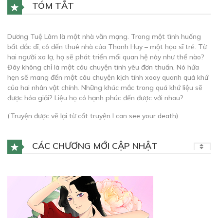
TÓM TẮT
Dương Tuệ Lâm là một nhà văn mạng. Trong một tình huống
bất đắc dĩ, cô đến thuê nhà của Thanh Huy – một họa sĩ trẻ. Từ
hai người xa lạ, họ sẽ phát triển mối quan hệ này như thế nào?
Đây không chỉ là một câu chuyện tình yêu đơn thuần. Nó hứa
hẹn sẽ mang đến một câu chuyện kịch tính xoay quanh quá khứ
của hai nhân vật chính. Những khúc mắc trong quá khứ liệu sẽ
được hóa giải? Liệu họ có hạnh phúc đến được với nhau?
(Truyện được vẽ lại từ cốt truyện I can see your death)
CÁC CHƯƠNG MỚI CẬP NHẬT