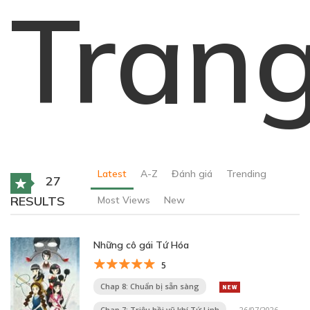
Tran
Latest
A-Z
Đánh giá
Trending
27
RESULTS
Most Views
New
Những cô gái Tứ Hóa
5
Chap 8: Chuẩn bị sẵn sàng
Chap 7: Triệu hồi vũ khí Tứ Linh
26/07/2026