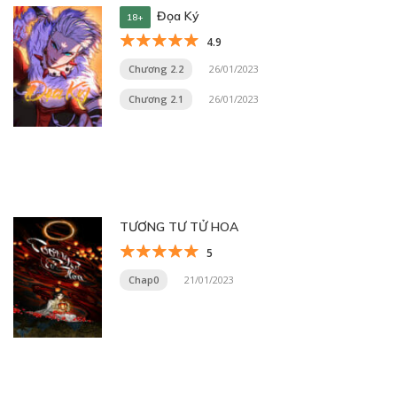
Đọa Ký
18+
4.9
Chương 2.2
26/01/2023
Chương 2.1
26/01/2023
TƯƠNG TƯ TỬ HOA
5
Chap0
21/01/2023