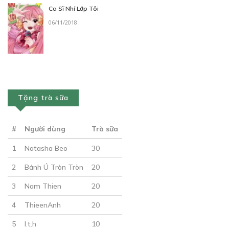
Ca Sĩ Nhí Lớp Tôi
06/11/2018
Tặng trà sữa
#
Người dùng
Trà sữa
1
Natasha Beo
30
2
Bánh Ú Tròn Tròn
20
3
Nam Thien
20
4
ThieenAnh
20
5
l.t.h
10