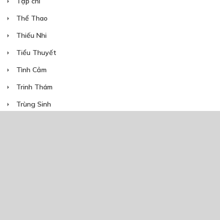
Tạp chí
Thể Thao
Thiếu Nhi
Tiểu Thuyết
Tình Cảm
Trinh Thám
Trùng Sinh
Truyện Ngắn
Truyện Việt Nam
Webtoon Contest
Xuyên Không
NĂM PHÁT HÀNH