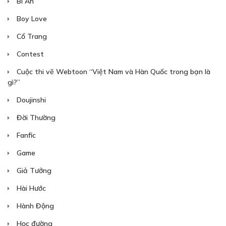
Bí Ẩn
Boy Love
Cổ Trang
Contest
Cuộc thi vẽ Webtoon “Việt Nam và Hàn Quốc trong bạn là
gì?”
Doujinshi
Đời Thường
Fanfic
Game
Giả Tưởng
Hài Hước
Hành Động
Học đường