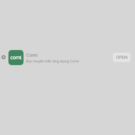
Giáp Hồng My
7/2020
5
24/05/2021
2025
2024
2023
2022
2021
2020
2019
2018
2017
2016
2014
2011
2005
1/11/2020
Comi
OPEN
Đọc truyện trên ứng dụng Comi
Trang chủ
Về chúng tôi
Điều khoản sử dụng
Hỏi & Đáp
Liên hệ
COMI © 2024 Comicola - Nền tảng truyện tranh bản quyền duy nhất tại
Việt Nam.
Cơ quan chủ quản: Công ty Cổ phần Comicola