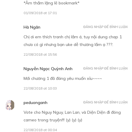
*Âm thầm lặng lẽ bookmark*
01/09/2018 at 17:01
Hà Ngân
ĐĂNG NHẬP ĐỂ BÌNH LUẬN
Chị ơi em thích tranh chị lắm á, tuy nội dung chap 1
chưa có gì nhưng bạn uke dễ thương lắm ạ ???.
22/08/2018 at 15:56
Nguyễn Ngọc Quỳnh Anh
ĐĂNG NHẬP ĐỂ BÌNH LUẬN
Mới chương 1 đã đáng yêu muốn xỉu~~~~
22/08/2018 at 10:03
peduonganh
ĐĂNG NHẬP ĐỂ BÌNH LUẬN
Vote cho Nguy Nguy, Lan Lan, và Diện Diện đi đóng
cameo trong truyện!!! (y) (y) (y)
22/08/2018 at 00:04