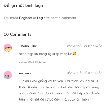
Để lại một bình luận
05/11/2018
You must
Register
or
Login
to post a comment.
10 Comments
Thanh Trúc
ĐĂNG NHẬP ĐỂ BÌNH LUẬN
hehe nạp xu xong tg drop moẹ lun
20/12/2023 at 12:02
ewivers
ĐĂNG NHẬP ĐỂ BÌNH LUẬN
Lúc đầu khá giống với truyện “Đại thần, chúng ta HE
thôi” :)) kiểu cũng là nhóm chat, đại thần ấy có trong
nhóm, được 1 người kéo vào nhóm để tiếp cận. À sẵn
tiện nhiệt liệt đề cử bộ đấy nhé, cute lắm luôn ^^