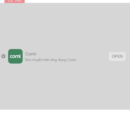
CÓ THỂ BẠN CŨNG THÍCH
Chuyện Của Heo
13/11/2018
Comi
OPEN
Đọc truyện trên ứng dụng Comi
Cinderella Thời Hiện Đại
08/08/2020
Cốc Cốc
13/12/2019