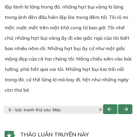
lấp lánh lơ lửng trong đó, những hạt bụi vàng lơ lửng
trong ánh đèn đầu hiên lập lòe trong đêm tối. Tôi rũ mi
mắt, nước mắt trên mặt khô cong từ bao giờ. Tôi nhớ
chứ, những hạt bụi vàng ấy đi vào giấc ngủ của tôi biết
bao nhiêu năm rồi. Những hạt bụi ấy cứ như một giấc
mộng đẹp của cả hai chúng tôi. Nắng chiếu xiên vào bức
tường, phả hắt qua vai tôi. Những hạt bụi kia trôi nổi
trong đó, cứ thế lửng lơ mà bay đi, hệt như những ngày
còn thơ bé.
THẢO LUẬN TRUYỆN NÀY