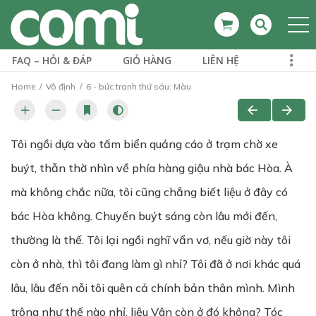
FAQ – HỎI & ĐÁP
GIỎ HÀNG
LIÊN HỆ
Home
Vô định
6 - bức tranh thứ sáu: Màu
Tôi ngồi dựa vào tấm biển quảng cáo ở trạm chờ xe
buýt, thẫn thờ nhìn về phía hàng giậu nhà bác Hòa. À
mà không chắc nữa, tôi cũng chẳng biết liệu ở đây có
bác Hòa không. Chuyến buýt sáng còn lâu mới đến,
thường là thế. Tôi lại ngồi nghĩ vẩn vơ, nếu giờ này tôi
còn ở nhà, thì tôi đang làm gì nhỉ? Tôi đã ở nơi khác quá
lâu, lâu đến nỗi tôi quên cả chính bản thân mình. Mình
trông như thế nào nhỉ, liệu Vân còn ở đó không? Tóc