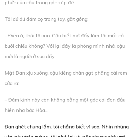
phức của cậu trong gác xép đi?
Tôi dứ dứ đám cọ trong tay, gắt gỏng:
– Điên à, thôi tôi xin. Cậu biết mớ đấy làm tôi mất cả
buổi chiều không? Với lại đấy là phòng mình nhá, cậu
mới là người ở sau đấy.
Mặt Đan xịu xuống, cậu kiễng chân gạt phăng cái rèm
cửa ra:
– Đám kính này còn không bằng một góc cái đèn đầu
hiên nhà bác Hòa…
Đan ghét chúng lắm, tôi chẳng biết vì sao. Nhìn những