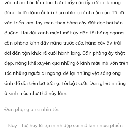
vào nhau. Lâu lắm tôi chưa thấy cậu ấy cười, à không
đúng, là lâu lắm rồi tôi chưa nhìn lại ảnh của cậu. Tôi đi
vào triển lãm, tay men theo hàng cây đặt dọc hai bên
đường. Hai dải xanh mướt mắt ấy dẫn tôi băng ngang
căn phòng kính đầy nắng trước cửa, hàng cây ấy trải
dài đến tận khúc rẽ cuối hành lang. Căn phòng ấy thật
đẹp, nắng khẽ xuyên qua những ô kính màu mà vờn trên
tóc những người đi ngang, để lại những vệt sáng óng
ánh đổ dài trên bờ tường. Tôi bật cười, Đan ghét những
ô kính màu như thế này lắm.
Đan phụng phịu nhìn tôi:
– Này Thư, hay là tụi mình dẹp cái mớ kính màu phiền