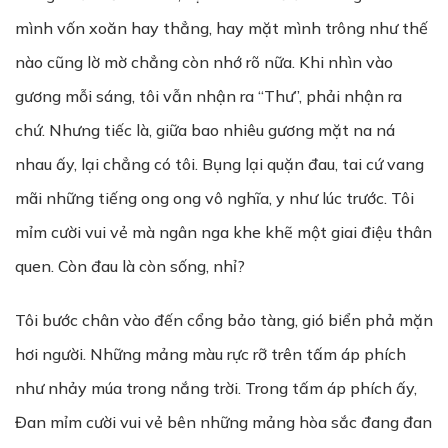
mình vốn xoăn hay thẳng, hay mặt mình trông như thế
nào cũng lờ mờ chẳng còn nhớ rõ nữa. Khi nhìn vào
gương mỗi sáng, tôi vẫn nhận ra “Thư”, phải nhận ra
chứ. Nhưng tiếc là, giữa bao nhiêu gương mặt na ná
nhau ấy, lại chẳng có tôi. Bụng lại quặn đau, tai cứ vang
mãi những tiếng ong ong vô nghĩa, y như lúc trước. Tôi
mỉm cười vui vẻ mà ngân nga khe khẽ một giai điệu thân
quen. Còn đau là còn sống, nhỉ?
Tôi bước chân vào đến cổng bảo tàng, gió biển phả mặn
hơi người. Những mảng màu rực rỡ trên tấm áp phích
như nhảy múa trong nắng trời. Trong tấm áp phích ấy,
Đan mỉm cười vui vẻ bên những mảng hòa sắc đang đan