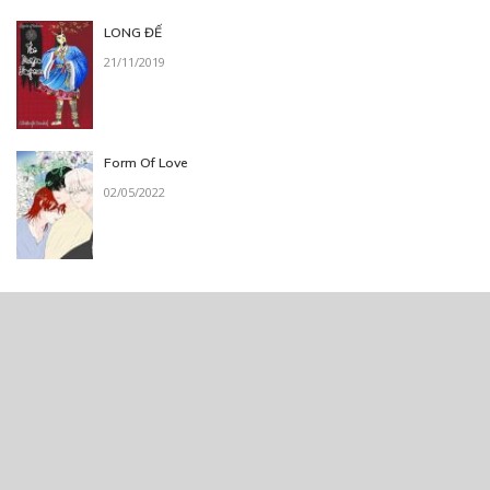
LONG ĐẾ
21/11/2019
Form Of Love
02/05/2022
Thẻ:
truyện chữ
,
truyện Việt Nam