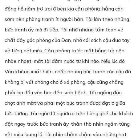
đồng hồ nằm trơ trọi ở bên kia căn phòng, hẵng còn
sớm nên phòng tranh ít người hẳn. Tôi lần theo những
bức tranh ấy mà đi tiếp. Tôi nhớ những tấm toan vẽ
chất đầy góc phòng của Đan, nhớ cái cách cậu đưa tay
vẽ từng nét màu. Căn phòng trước mắt bỗng trở nên
nhòe nhoẹt, mắt tôi đẫm nước từ khi nào. Nếu lúc đó
Vân không xuất hiện, chắc những bức tranh của cậu đã
không bị vứt chỏng chơ ở xó phòng, cậu cũng chẳng
phải lao đầu vào học đến sinh bệnh. Tôi ngẩng đầu,
chợt ánh mắt va phải một bức tranh được đặt ở giữa
bức tường. Tôi ngồi đờ người ra trên hàng ghế cho khách
đặt ngay trước bức tranh ấy, thẫn thờ nhìn ngắm từng
vệt màu loang lổ. Tôi nhìn chằm chằm vào những hạt