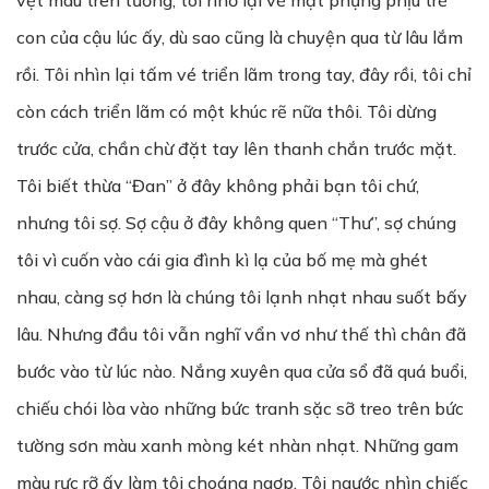
vệt màu trên tường, tôi nhớ lại vẻ mặt phụng phịu trẻ
con của cậu lúc ấy, dù sao cũng là chuyện qua từ lâu lắm
rồi. Tôi nhìn lại tấm vé triển lãm trong tay, đây rồi, tôi chỉ
còn cách triển lãm có một khúc rẽ nữa thôi. Tôi dừng
trước cửa, chần chừ đặt tay lên thanh chắn trước mặt.
Tôi biết thừa “Đan” ở đây không phải bạn tôi chứ,
nhưng tôi sợ. Sợ cậu ở đây không quen “Thư”, sợ chúng
tôi vì cuốn vào cái gia đình kì lạ của bố mẹ mà ghét
nhau, càng sợ hơn là chúng tôi lạnh nhạt nhau suốt bấy
lâu. Nhưng đầu tôi vẫn nghĩ vẩn vơ như thế thì chân đã
bước vào từ lúc nào. Nắng xuyên qua cửa sổ đã quá buổi,
chiếu chói lòa vào những bức tranh sặc sỡ treo trên bức
tường sơn màu xanh mòng két nhàn nhạt. Những gam
màu rực rỡ ấy làm tôi choáng ngợp. Tôi ngước nhìn chiếc