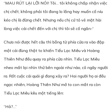
“MAU RÚT LẠI LỜI NÓI! Tôi… tôi không chấp nhận việc
chị chết, không phải tôi đang lo lắng hay muốn cố níu
kéo chị là đừng chết. Nhưng nếu chị cứ tỏ vẻ mặt hài
lòng việc cái chết đến với chị thì tôi sẽ cố ngăn-“
Chưa nói được hết câu thì bỗng từ phía cửa ra vào đập
một cái đùng thật to khiến Tiểu Lạc Miêu và Hoàng
Thiên Như đều quay ra phía cửa nhìn. Tiểu Lạc Miêu
nheo mắt lại nhìn thử bên ngoài như nào, cô ngây người
ra. Rốt cuộc cái quái gì đang xảy ra? Hai người họ ai đều
ngạc nhiên, Hoàng Thiên Như mở to con mắt ra còn
Tiểu Lạc Miêu kêu một tiếng lên:
“Hả?…”