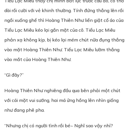
Tiểu Lạc Miêu thấy chị mình bất lực trước câu đó, cô thở
dài rồi cười với vẻ khinh thường. Tính đứng thẳng lên rồi
ngồi xuống ghế thì Hoàng Thiên Như liền giật cổ áo của
Tiểu Lạc Miêu kéo lại gần mặt của cô. Tiểu Lạc Miêu
phản xạ không kịp, bị kéo lại mém chút nữa đụng thẳng
vào mặt Hoàng Thiên Như. Tiểu Lạc Miêu lườm thẳng
vào mắt của Hoàng Thiên Như.
“Gì đây?”
Hoàng Thiên Như nghiêng đầu qua bên phải một chút
với cái mặt vui sướng, hai má ửng hồng lên nhìn giống
như đang phê pha.
“Nhưng chị có người tình rồi bé~ Nghĩ sao vậy nhỉ?