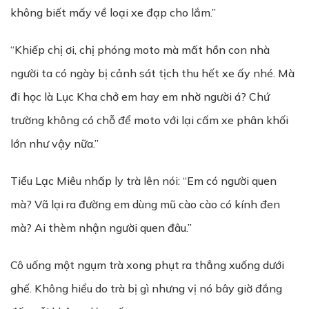
không biết mấy về loại xe đạp cho lắm.”
“Khiếp chị ơi, chị phóng moto mà mất hồn con nhà
người ta có ngày bị cảnh sát tịch thu hết xe ấy nhé. Mà
đi học là Lục Kha chở em hay em nhờ người á? Chứ
trường không có chỗ để moto với lại cấm xe phân khối
lớn như vậy nữa.”
Tiểu Lạc Miêu nhấp ly trà lên nói: “Em có người quen
mà? Vã lại ra đường em dùng mũ cào cào có kính đen
mà? Ai thèm nhận người quen đâu.”
Cô uống một ngụm trà xong phụt ra thẳng xuống dưới
ghế. Không hiểu do trà bị gì nhưng vị nó bây giờ đắng