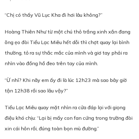
“Chị có thấy Vũ Lục Kha đi hơi lâu không?”
Hoàng Thiên Như từ một chú thỏ trắng xinh xắn đang
õng ẹo đòi Tiểu Lạc Miêu hết dỗi thì chợt quay lại bình
thường, tỏ ra sự thắc mắc của mình và giơ tay phải ra
nhìn vào đồng hồ đeo trên tay của mình.
“Ừ nhỉ? Khi nãy em ấy đi là lúc 12h23 mà sao bây giờ
tận 12h38 rồi sao lâu vậy?”
Tiểu Lạc Miêu quay mặt nhìn ra cửa đáp lại với giọng
điệu khó chịu: “Lại bị mấy con fan cứng trong trường đòi
xin cái hôn rồi, đúng toàn bọn mù đường.”