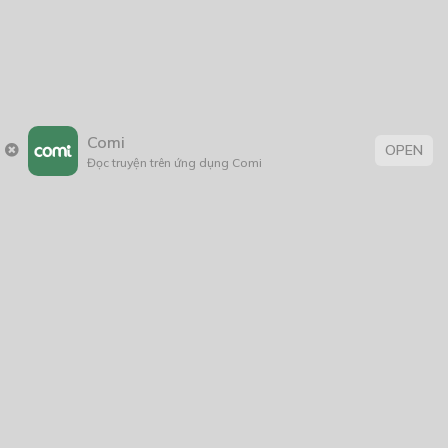
Thẻ:
15+
,
Bách hợp
,
Hài Hước
,
hành động
,
Kẻ tâm thần
,
tiểu thuyết
,
Comi
OPEN
truyện chữ
Đọc truyện trên ứng dụng Comi
Trang chủ
Về chúng tôi
Điều khoản sử dụng
Hỏi & Đáp
Liên hệ
COMI © 2024 Comicola - Nền tảng truyện tranh bản quyền duy nhất tại
Việt Nam.
Cơ quan chủ quản: Công ty Cổ phần Comicola