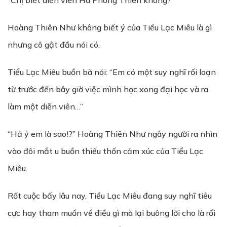
“Chị biết diễn viên Hà Phong Thiên không?”
Hoàng Thiên Như không biết ý của Tiểu Lạc Miêu là gì
nhưng cô gật đầu nói có.
Tiểu Lạc Miêu buồn bã nói: “Em có một suy nghĩ rối loạn
từ trước đến bây giờ việc mình học xong đại học và ra
làm một diễn viên…”
“Hả ý em là sao!?” Hoàng Thiên Như ngây người ra nhìn
vào đôi mắt u buồn thiếu thốn cảm xúc của Tiểu Lạc
Miêu.
Rốt cuộc bấy lâu nay, Tiểu Lạc Miêu đang suy nghĩ tiêu
cực hay tham muốn về điều gì mà lại buông lời cho là rối