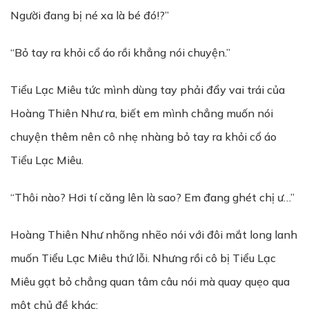
Người đang bị né xa là bé đó!?”
“Bỏ tay ra khỏi cổ áo rồi khẳng nói chuyện.”
Tiểu Lạc Miêu tức mình dùng tay phải đẩy vai trái của
Hoàng Thiên Như ra, biết em mình chẳng muốn nói
chuyện thêm nên cô nhẹ nhàng bỏ tay ra khỏi cổ áo
Tiểu Lạc Miêu.
“Thôi nào? Hơi tí căng lên là sao? Em đang ghét chị ư…”
Hoàng Thiên Như nhõng nhẽo nói với đôi mắt long lanh
muốn Tiểu Lạc Miêu thứ lỗi. Nhưng rồi cô bị Tiểu Lạc
Miêu gạt bỏ chẳng quan tâm câu nói mà quay quẹo qua
một chủ đề khác: