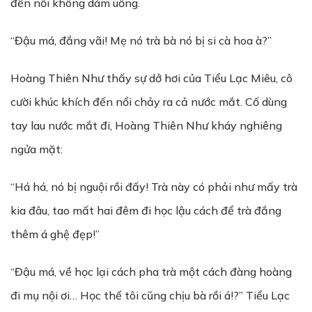
đến nỗi không dám uống.
“Đậu má, đắng vãi! Mẹ nó trà bà nó bị si cà hoa à?”
Hoàng Thiên Như thấy sự dở hơi của Tiểu Lạc Miêu, cô
cười khúc khích đến nổi chảy ra cả nước mắt. Cố dùng
tay lau nước mắt đi, Hoàng Thiên Như kháy nghiêng
ngửa mặt:
“Há há, nó bị nguội rồi đấy! Trà này có phải như mấy trà
kia đâu, tao mất hai đêm đi học lậu cách để trà đắng
thêm á ghệ đẹp!”
“Đậu má, về học lại cách pha trà một cách đàng hoàng
đi mụ nội ơi… Học thế tôi cũng chịu bà rồi á!?” Tiểu Lạc