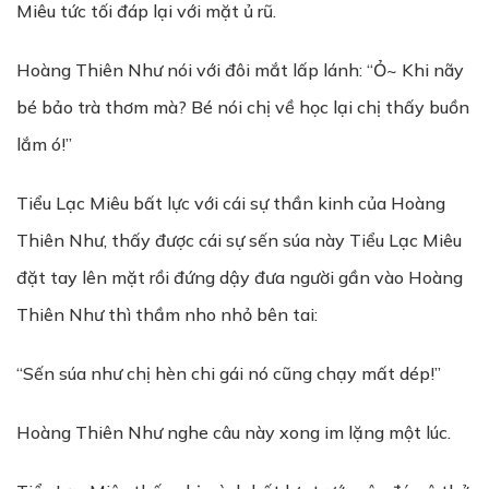
Miêu tức tối đáp lại với mặt ủ rũ.
Hoàng Thiên Như nói với đôi mắt lấp lánh: “Ỏ~ Khi nãy
bé bảo trà thơm mà? Bé nói chị về học lại chị thấy buồn
lắm ó!”
Tiểu Lạc Miêu bất lực với cái sự thần kinh của Hoàng
Thiên Như, thấy được cái sự sến súa này Tiểu Lạc Miêu
đặt tay lên mặt rồi đứng dậy đưa người gần vào Hoàng
Thiên Như thì thầm nho nhỏ bên tai:
“Sến súa như chị hèn chi gái nó cũng chạy mất dép!”
Hoàng Thiên Như nghe câu này xong im lặng một lúc.