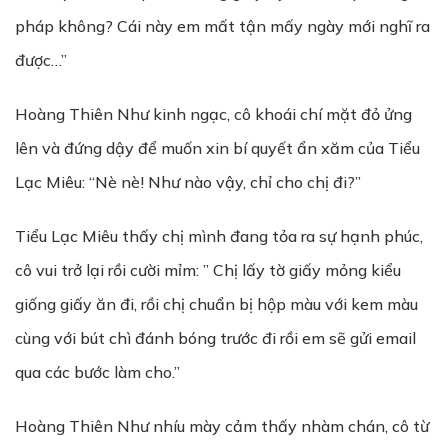
pháp không? Cái này em mất tận mấy ngày mới nghĩ ra
được…”
Hoàng Thiên Như kinh ngạc, cô khoái chí mặt đỏ ửng
lên và đứng dậy để muốn xin bí quyết ẩn xăm của Tiểu
Lạc Miêu: “Nè nè! Như nào vậy, chỉ cho chị đi?”
Tiểu Lạc Miêu thấy chị mình đang tỏa ra sự hạnh phúc,
cô vui trở lại rồi cười mỉm: ” Chị lấy tờ giấy mỏng kiểu
giống giấy ăn đi, rồi chị chuẩn bị hộp màu với kem màu
cùng với bút chì đánh bóng trước đi rồi em sẽ gửi email
qua các bước làm cho.”
Hoàng Thiên Như nhíu mày cảm thấy nhàm chán, cô từ