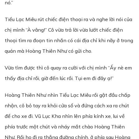
nó.”
Tiểu Lạc Miêu rút chiếc điện thoại ra và nghe lời nói của
chị mình “À vâng!” Cô vừa trả lời vừa lướt chiếc điện
thoại tìm ra đoạn tin nhắn có cái địa chỉ khi nãy ở trong
quán mà Hoàng Thiên Như có gửi cho.
Vừa tìm được thì cô quay ra cười với chị mình “Ấy nè em
thấy địa chỉ rồi, giờ đến lúc rồi. Tụi em đi đây ạ!”
Hoàng Thiên Như nhìn Tiểu Lạc Miêu rồi gật đầu chấp
nhận, cô bỏ tay ra khỏi cửa sổ và đứng cách xa ra chút
để cho xe đi. Vũ Lục Kha nhìn lên phía kính xe, lui về
phía trước một chút và nháy mắt chào Hoàng Thiên
Như. Rồi họ đi ra thẳng đường chính, ở phía sau Hoàng