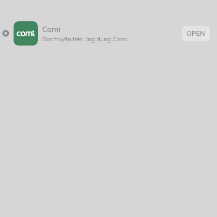
Mong một kiếp người
04/08/2021
Comi
OPEN
Đọc truyện trên ứng dụng Comi
Thẻ:
15+
,
Bách hợp
,
Hài Hước
,
hành động
,
Kẻ tâm thần
,
tiểu thuyết
,
truyện chữ
Trang chủ
Về chúng tôi
Điều khoản sử dụng
Hỏi & Đáp
Liên hệ
COMI © 2024 Comicola - Nền tảng truyện tranh bản quyền duy nhất tại