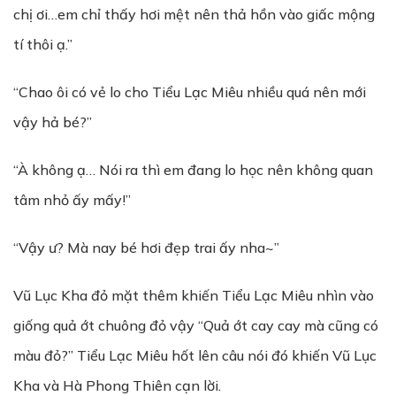
chị ơi…em chỉ thấy hơi mệt nên thả hồn vào giấc mộng
tí thôi ạ.”
“Chao ôi có vẻ lo cho Tiểu Lạc Miêu nhiều quá nên mới
vậy hả bé?”
“À không ạ… Nói ra thì em đang lo học nên không quan
tâm nhỏ ấy mấy!”
“Vậy ư? Mà nay bé hơi đẹp trai ấy nha~”
Vũ Lục Kha đỏ mặt thêm khiến Tiểu Lạc Miêu nhìn vào
giống quả ớt chuông đỏ vậy “Quả ớt cay cay mà cũng có
màu đỏ?” Tiểu Lạc Miêu hốt lên câu nói đó khiến Vũ Lục
Kha và Hà Phong Thiên cạn lời.