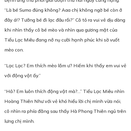
bệnh ung thư phổi giai đoạn thứ hai ngày càng nặng:
“Là bé Sumo đúng không? Aaa chị không ngờ bé còn ở
đây á!? Tưởng bé đi lạc đâu rồi?” Cô tỏ ra vui vẻ dịu dàng
khi nhìn thấy cô bé mèo và nhìn qua gương mặt của
Tiểu Lạc Miêu đang nở nụ cười hạnh phúc khi sờ vuốt
mèo con.
“Lạc Lạc? Em thích mèo lắm ư? Hiếm khi thấy em vui vẻ
với động vật ấy.”
“Hả? Em luôn thích động vật mà?…” Tiểu Lạc Miêu nhìn
Hoàng Thiên Như với vẻ khó hiểu lời chị mình vừa nói,
cô nhìn ra phía đằng sau thấy Hà Phong Thiên ngủ trên
lưng chị mình.