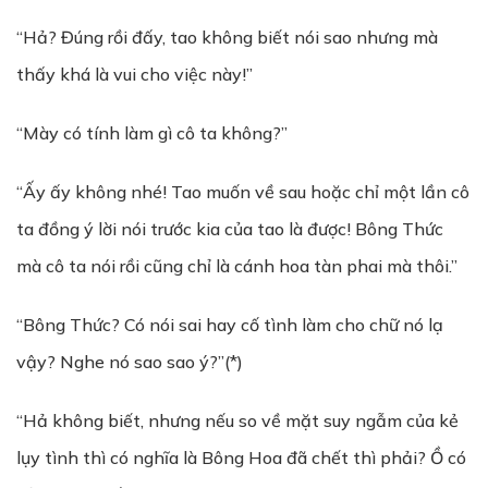
“Hả? Đúng rồi đấy, tao không biết nói sao nhưng mà
thấy khá là vui cho việc này!”
“Mày có tính làm gì cô ta không?”
“Ấy ấy không nhé! Tao muốn về sau hoặc chỉ một lần cô
ta đồng ý lời nói trước kia của tao là được! Bông Thức
mà cô ta nói rồi cũng chỉ là cánh hoa tàn phai mà thôi.”
“Bông Thức? Có nói sai hay cố tình làm cho chữ nó lạ
vậy? Nghe nó sao sao ý?”(*)
“Hả không biết, nhưng nếu so về mặt suy ngẫm của kẻ
lụy tình thì có nghĩa là Bông Hoa đã chết thì phải? Ồ có