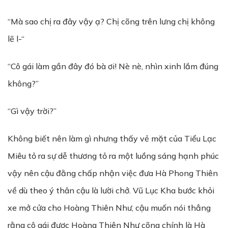
“Mà sao chị ra đây vậy ạ? Chị cõng trên lưng chị không
lẽ l-“
“Cô gái làm gần đây đó bà ơi! Nè nè, nhìn xinh lắm đúng
không?”
“Gì vậy trời?”
Không biết nên làm gì nhưng thấy vẻ mặt của Tiểu Lạc
Miêu tỏ ra sự dễ thương tỏ ra một luồng sáng hạnh phúc
vậy nên cậu đằng chấp nhận việc đưa Hà Phong Thiên
về dù theo ý thân cậu là lười chở. Vũ Lục Kha bước khỏi
xe mở cửa cho Hoàng Thiên Như, cậu muốn nói thẳng
rằng cô gái được Hoàng Thiên Như cõng chính là Hà