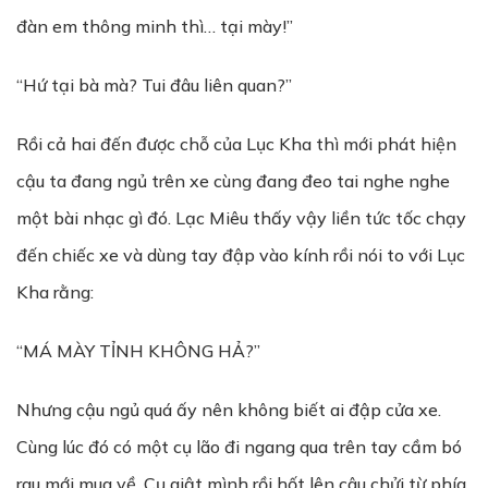
đàn em thông minh thì… tại mày!”
“Hứ tại bà mà? Tui đâu liên quan?”
Rồi cả hai đến được chỗ của Lục Kha thì mới phát hiện
cậu ta đang ngủ trên xe cùng đang đeo tai nghe nghe
một bài nhạc gì đó. Lạc Miêu thấy vậy liền tức tốc chạy
đến chiếc xe và dùng tay đập vào kính rồi nói to với Lục
Kha rằng:
“MÁ MÀY TỈNH KHÔNG HẢ?”
Nhưng cậu ngủ quá ấy nên không biết ai đập cửa xe.
Cùng lúc đó có một cụ lão đi ngang qua trên tay cầm bó
rau mới mua về. Cụ giật mình rồi hốt lên câu chửi từ phía