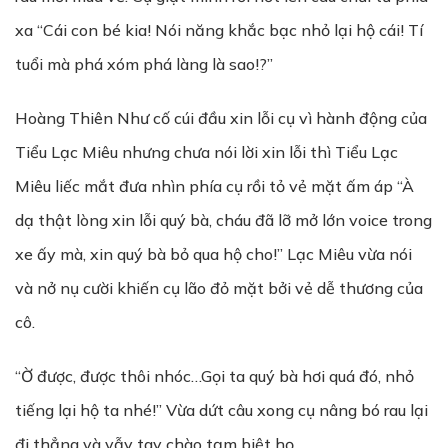
xa “Cái con bé kia! Nói năng khắc bạc nhỏ lại hộ cái! Tí
tuổi mà phá xóm phá làng là sao!?”
Hoàng Thiên Như cố cúi đầu xin lỗi cụ vì hành động của
Tiểu Lạc Miêu nhưng chưa nói lời xin lỗi thì Tiểu Lạc
Miêu liếc mắt đưa nhìn phía cụ rồi tỏ vẻ mặt ấm áp “À
dạ thật lòng xin lỗi quý bà, cháu đã lỡ mở lớn voice trong
xe ấy mà, xin quý bà bỏ qua hộ cho!” Lạc Miêu vừa nói
và nở nụ cười khiến cụ lão đỏ mặt bởi vẻ dễ thương của
cô.
“Ờ được, được thôi nhóc…Gọi ta quý bà hơi quá đó, nhỏ
tiếng lại hộ ta nhé!” Vừa dứt câu xong cụ nâng bó rau lại
đi thẳng và vẫy tay chào tạm biệt họ.