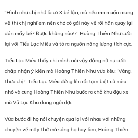
“Hình như chị nhớ là có 3 bé lận, mà nếu em muốn mang
về thì chị nghĩ em nên chở cô gái này về rồi hẳn quay lại
đón mấy bé? Được không nào!?” Hoàng Thiên Như cười
lại với Tiểu Lạc Miêu và tỏ ra nguồn năng lượng tích cực.
Tiểu Lạc Miêu thấy chị mình nói vậy đằng nở nụ cười
chấp nhận ý kiến mà Hoàng Thiên Như vừa kêu: “Vâng,
thưa chị!” Tiểu Lạc Miêu đứng lên rồi tạm biệt cô mèo
nhỏ và cùng Hoàng Thiên Như bước ra chỗ khu đậu xe
mà Vũ Lục Kha đang ngồi đợi.
Vừa bước đi họ nói chuyện qua lại với nhau với những
chuyện về mấy thứ mà sáng họ hay làm, Hoàng Thiên