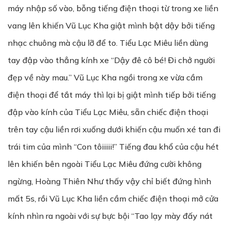
máy nhập số vào, bỗng tiếng điện thoại từ trong xe liền
vang lên khiến Vũ Lục Kha giật mình bật dậy bởi tiếng
nhạc chuông mà cậu lỡ để to. Tiểu Lạc Miêu liền dùng
tay đập vào thẳng kính xe “Dậy đê cô bé! Đi chở người
đẹp về này mau.” Vũ Lục Kha ngồi trong xe vừa cầm
điện thoại để tắt máy thì lại bị giật mình tiếp bởi tiếng
đập vào kính của Tiểu Lạc Miêu, sẵn chiếc điện thoại
trên tay cậu liền rơi xuống dưới khiến cậu muốn xé tan đi
trái tim của mình “Con tôiiiii!” Tiếng đau khổ của cậu hét
lên khiến bên ngoài Tiểu Lạc Miêu đứng cười không
ngừng, Hoàng Thiên Như thấy vậy chỉ biết đứng hình
mất 5s, rồi Vũ Lục Kha liền cầm chiếc điện thoại mở cửa
kính nhìn ra ngoài với sự bực bội “Tao lạy mày đấy nát