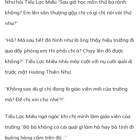
Như hỏi Tiểu Lạc Miêu “Sau giờ học môn thứ ba rảnh
không? Em lên sân thượng gặp chị có gì chị nói vài thứ
nha?”
“Hả? Mà sau tiết đó hình như là ông thầy hiệu trưởng đi
qua dãy phòng em thì phải chị à? Chạy lên đó được
không?” Tiểu Lạc Miêu nhíu mày cười với nụ cười quái dị
trước mặt Hoàng Thiên Như.
“Không sao dù gì chị đang là giáo viên mới của trường
mà? Để chị xin cho nhé?!”
Tiểu Lạc Miêu ngơ ngác khi chị mình làm giáo viên của
trường “Bộ bà không có cái quái gì làm hả hay bà tính đi
buông hàng cấm trên đó…”