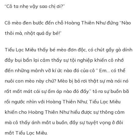
“Cô ta nhẹ vậy sao chị ơi?”
Cô mèo đen bước đến chỗ Hoàng Thiên Như đứng “Nào
thôi mà, nhột quá ấy bé!”
Tiểu Lạc Miêu thấy bé mèo đơn độc, có chút gầy gò dính
đầy bụi bẩn lại cảm thấy sự tội nghiệp khiến cô nhớ
đến những mảnh vỡ kí ức nào đó của cô ” Em… có thể
nuôi con mèo này chứ? Mèo bị bỏ rơi thật sự mà nói nó
rất mất mát cái sự ấm áp nào đó đấy.” tỏ ra sự buồn bã
rồi ngước nhìn với Hoàng Thiên Như, Tiểu Lạc Miêu
khiến cho Hoàng Thiên Như hiểu được sự thông cảm
mà cô thấy ánh mắt u buồn, đầy sự tuyệt vọng ở đôi
mắt Tiểu Lạc Miêu.