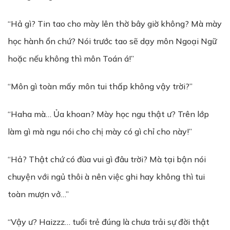
“Hả gì? Tin tao cho mày lên thờ bây giờ không? Mà mày
học hành ổn chứ? Nói trước tao sẽ dạy môn Ngoại Ngữ
hoặc nếu không thì môn Toán á!”
“Môn gì toàn mấy môn tui thấp không vậy trời?”
“Haha mà… Ủa khoan? Mày học ngu thật ư? Trên lớp
làm gì mà ngu nói cho chị mày có gì chỉ cho này!”
“Hả? Thật chứ có đùa vui gì đâu trời? Mà tại bận nói
chuyện với ngủ thôi à nên việc ghi hay không thì tui
toàn mượn vở…”
“Vậy ư? Haizzz… tuổi trẻ đúng là chưa trải sự đời thật