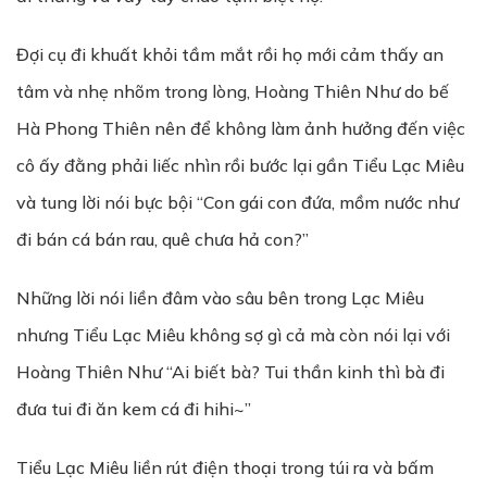
Đợi cụ đi khuất khỏi tầm mắt rồi họ mới cảm thấy an
tâm và nhẹ nhõm trong lòng, Hoàng Thiên Như do bế
Hà Phong Thiên nên để không làm ảnh hưởng đến việc
cô ấy đằng phải liếc nhìn rồi bước lại gần Tiểu Lạc Miêu
và tung lời nói bực bội “Con gái con đứa, mồm nước như
đi bán cá bán rau, quê chưa hả con?”
Những lời nói liền đâm vào sâu bên trong Lạc Miêu
nhưng Tiểu Lạc Miêu không sợ gì cả mà còn nói lại với
Hoàng Thiên Như “Ai biết bà? Tui thần kinh thì bà đi
đưa tui đi ăn kem cá đi hihi~”
Tiểu Lạc Miêu liền rút điện thoại trong túi ra và bấm