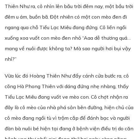
Thiên Như ra, cô nhìn lên bầu trời đêm nay, một bầu trời
đêm u ám, buồn bã. Đột nhiên có một con mèo đen đi
ngang qua chỗ Tiểu Lạc Miêu đang đứng. Cô liền ngồi
xuống xoa vuốt con mèo đen nhỏ “Aaa dễ thương quá…
mang về nuôi được không ta? Mà sao người hơi bụi vậy
nhỉ?”
Vừa lúc đó Hoàng Thiên Như đẩy cánh cửa bước ra, cô
cõng Hà Phong Thiên với dáng đứng nhẹ nhàng, thấy
Tiểu Lạc Miêu đang vuốt ve mèo con. Cô chợt nhận ra
đây là cô mèo của nhà phá sản bên đường, hiện chủ của
cô mèo đang ngồi tù vì trộm cắp để đánh bạc và người
đàn bà nuôi bé hiện tại đang ở bệnh viện điều trị do căn