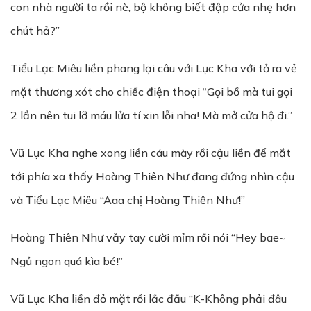
con nhà người ta rồi nè, bộ không biết đập cửa nhẹ hơn
chút hả?”
Tiểu Lạc Miêu liền phang lại câu với Lục Kha với tỏ ra vẻ
mặt thương xót cho chiếc điện thoại “Gọi bồ mà tui gọi
2 lần nên tui lỡ máu lửa tí xin lỗi nha! Mà mở cửa hộ đi.”
Vũ Lục Kha nghe xong liền cáu mày rồi cậu liền để mắt
tới phía xa thấy Hoàng Thiên Như đang đứng nhìn cậu
và Tiểu Lạc Miêu “Aaa chị Hoàng Thiên Như!”
Hoàng Thiên Như vẫy tay cười mỉm rồi nói “Hey bae~
Ngủ ngon quá kìa bé!”
Vũ Lục Kha liền đỏ mặt rồi lắc đầu “K-Không phải đâu