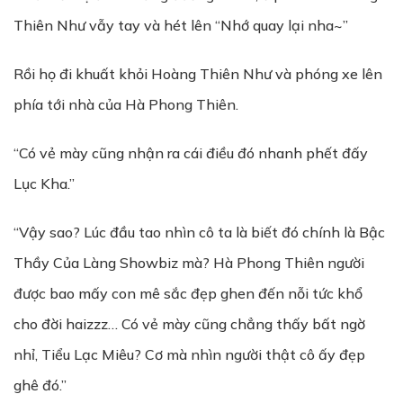
Thiên Như vẫy tay và hét lên “Nhớ quay lại nha~”
Rồi họ đi khuất khỏi Hoàng Thiên Như và phóng xe lên
phía tới nhà của Hà Phong Thiên.
“Có vẻ mày cũng nhận ra cái điều đó nhanh phết đấy
Lục Kha.”
“Vậy sao? Lúc đầu tao nhìn cô ta là biết đó chính là Bậc
Thầy Của Làng Showbiz mà? Hà Phong Thiên người
được bao mấy con mê sắc đẹp ghen đến nỗi tức khổ
cho đời haizzz… Có vẻ mày cũng chẳng thấy bất ngờ
nhỉ, Tiểu Lạc Miêu? Cơ mà nhìn người thật cô ấy đẹp
ghê đó.”