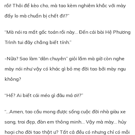
rồi! Thôi để kèo cho, mà tao kèm nghiêm khắc với mày
đấy lo mà chuẩn bị chết đi!?”
“Mà nói ra mất gốc toán rồi này… Đến cái bài Hệ Phương
Trình tui đây chẳng biết tính.”
-Nữa? Sao làm “dân chuyên” giỏi lắm mà giờ còn nghe
mày nói như vậy có khác gì bỏ mẹ đời tao bởi mày ngu
không?
“Hể? Ai biết cái méo gì đâu má ơi!?”
“…Amen, tao cầu mong được sống cuộc đời nhà giàu xe
sang, trai đẹp, đàn em thông minh… Vậy mà mày… hủy
hoại cho đời tao thật ư? Tất cả đều có nhưng chỉ có mỗi