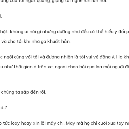
vàng của tôi ngắt quãng, giọng tôi nghe run run nói:
.
ặt, không ai nói gì nhưng dường như đều có thể hiểu ý đối 
 và cho tới khi nhà ga khuất hẳn.
ợc ngồi cùng với tôi và đương nhiên là tôi vui vẻ đồng ý. Họ
u như thời gian ở trên xe, ngoài chào hỏi qua loa mỗi người đ
 chúng ta sắp đến rồi.
ơ..?
 tức loay hoay xin lỗi mấy chị. May mà họ chỉ cười xua tay nó