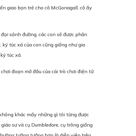
ển giao bọn trẻ cho cô McGonagall, cô ấy
 đại sảnh đường, các con sẽ được phân
y, ký túc xá của con cũng giống như gia
ký túc xá.
g chơi đoạn mở đầu của cái trò chơi điện tử
 không khác mấy những gì tôi từng được
c giáo sư và cụ Dumbledore, cụ trông giống
 thường tưởng tưởng hơn là diễn viên trên