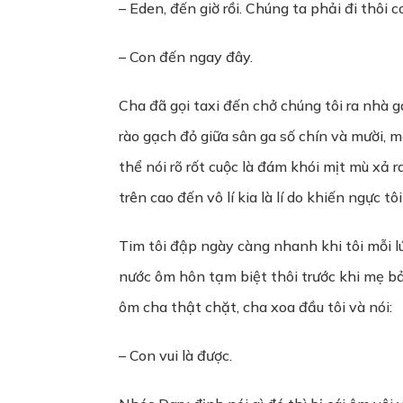
– Eden, đến giờ rồi. Chúng ta phải đi thôi c
– Con đến ngay đây.
Cha đã gọi taxi đến chở chúng tôi ra nhà 
rào gạch đỏ giữa sân ga số chín và mười, mẹ
thể nói rõ rốt cuộc là đám khói mịt mù xả 
trên cao đến vô lí kia là lí do khiến ngực t
Tim tôi đập ngày càng nhanh khi tôi mỗi lú
nước ôm hôn tạm biệt thôi trước khi mẹ bảo
ôm cha thật chặt, cha xoa đầu tôi và nói:
– Con vui là được.