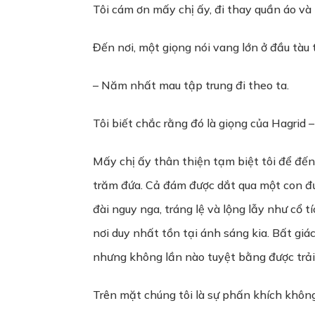
Tôi cám ơn mấy chị ấy, đi thay quần áo và 
Đến nơi, một giọng nói vang lớn ở đầu tàu
– Năm nhất mau tập trung đi theo ta.
Tôi biết chắc rằng đó là giọng của Hagrid –
Mấy chị ấy thân thiện tạm biệt tôi để đế
trăm đứa. Cả đám được dắt qua một con đườ
đài nguy nga, tráng lệ và lộng lẫy như cổ t
nơi duy nhất tồn tại ánh sáng kia. Bất giá
nhưng không lần nào tuyệt bằng được trải
Trên mặt chúng tôi là sự phấn khích khôn