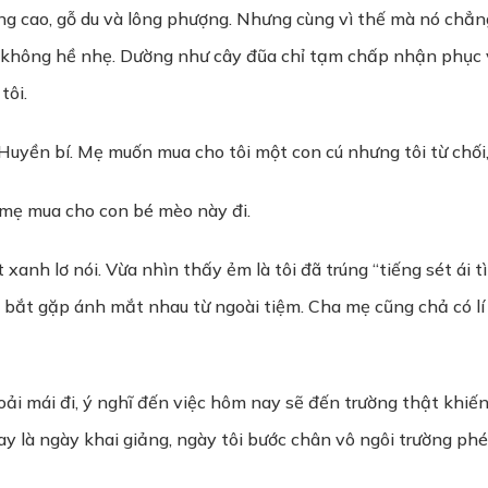
ng cao, gỗ du và lông phượng. Nhưng cùng vì thế mà nó chẳng
 không hề nhẹ. Dường như cây đũa chỉ tạm chấp nhận phục vụ
tôi.
uyền bí. Mẹ muốn mua cho tôi một con cú nhưng tôi từ chối,
a mẹ mua cho con bé mèo này đi.
xanh lơ nói. Vừa nhìn thấy ẻm là tôi đã trúng “tiếng sét ái t
bắt gặp ánh mắt nhau từ ngoài tiệm. Cha mẹ cũng chả có lí d
ải mái đi, ý nghĩ đến việc hôm nay sẽ đến trường thật khiế
ay là ngày khai giảng, ngày tôi bước chân vô ngôi trường phé