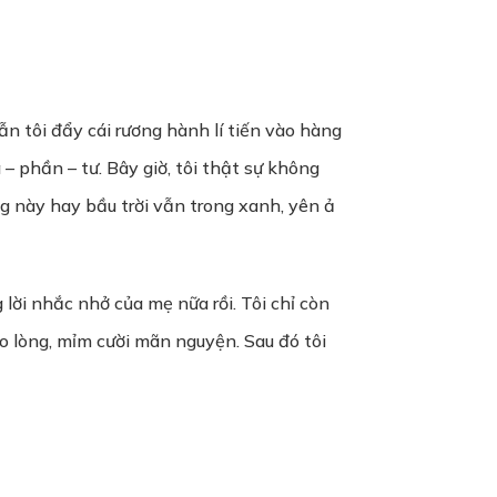
n tôi đẩy cái rương hành lí tiến vào hàng
 – phần – tư. Bây giờ, tôi thật sự không
ng này hay bầu trời vẫn trong xanh, yên ả
 lời nhắc nhở của mẹ nữa rồi. Tôi chỉ còn
ào lòng, mỉm cười mãn nguyện. Sau đó tôi