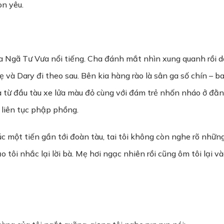
on yêu.
ga Ngã Tư Vưa nổi tiếng. Cha đánh mắt nhìn xung quanh rồi dẫ
 và Dary đi theo sau. Bên kia hàng rào là sân ga số chín – ba
ra từ đầu tàu xe lửa màu đỏ cùng với đám trẻ nhốn nháo ở đằ
ôi liên tục phập phồng.
c một tiến gần tới đoàn tàu, tai tôi không còn nghe rõ những
 tôi nhắc lại lời bà. Mẹ hơi ngạc nhiên rồi cũng ôm tôi lại v