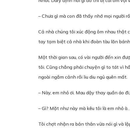
Nhóc Dary định nói gì đó thì bị cái ôm vội 
– Chưa gì mà con đã thấy nhớ mọi người rồi
Cả nhà chúng tôi xúc động ôm nhau thật ch
tay tạm biệt cả nhà khi đoàn tàu lăn bánh
Một thời gian sau, có vài người đến xin đư
tôi. Cũng chẳng phải chuyện gì to tát vì hầ
ngoài ngắm cảnh rồi liu diu ngủ quên mất.
– Này, em nhỏ ơi. Mau dậy thay quần áo đi,
– Gì? Mặt như này mà kêu tôi là em nhỏ à…
Tôi chợt nhận ra bản thân vừa nói gì và lập