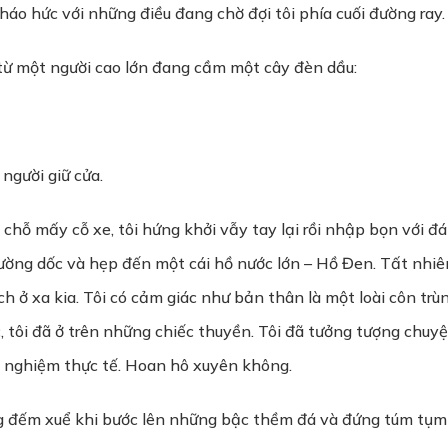
háo hức với những điều đang chờ đợi tôi phía cuối đường ray.
 từ một người cao lớn đang cầm một cây đèn dầu:
 người giữ cửa.
n chỗ mấy cỗ xe, tôi hứng khởi vẫy tay lại rồi nhập bọn vớ
ng dốc và hẹp đến một cái hồ nước lớn – Hồ Đen. Tất nhiên 
ích ở xa kia. Tôi có cảm giác như bản thân là một loài côn tr
c, tôi đã ở trên những chiếc thuyền. Tôi đã tưởng tượng chuy
 nghiệm thực tế. Hoan hô xuyên không.
g đếm xuể khi bước lên những bậc thềm đá và đứng túm tụm 