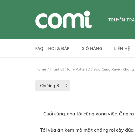
TRUYỆN TR
FAQ – HỎI & ĐÁP
GIỎ HÀNG
LIÊN HỆ
Home
[Fanfic][ Harry Potter] Dù Sao Cũng Xuyên Không
Cuối cùng, cha tôi cũng xong việc. Ông ra 
Tôi vừa ăn kem mà mắt chẳng rời cây đũa. T