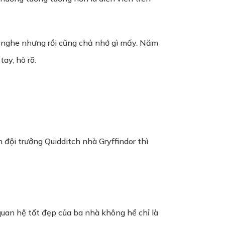
hú nghe nhưng rồi cũng chả nhớ gì mấy. Năm
ay, hô rõ:
 đội trưởng Quidditch nhà Gryffindor thì
 quan hệ tốt đẹp của ba nhà không hề chỉ là