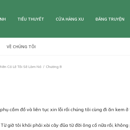
ANH
TIỂU THUYẾT
CỬA HÀNG XU
ĐĂNG TRUYỆN
VỀ CHÚNG TÔI
 Nên Có Lẽ Tôi Sẽ Làm Nó
Chương 8
phụ cầm đồ và liên tục xin lỗi rồi chúng tôi cùng đi ăn kem ở
ừ giờ tôi khỏi phải xài cây đũa từ đời ông cố nữa rồi, khôn