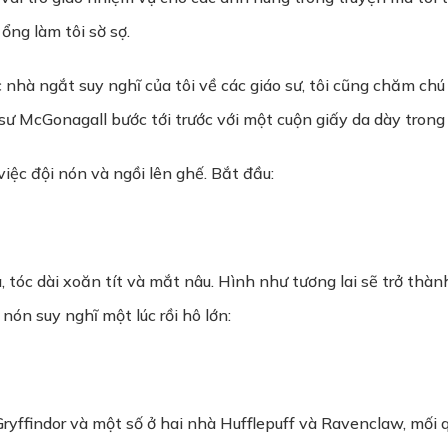
ổng làm tôi sờ sợ.
c nhà ngắt suy nghĩ của tôi về các giáo sư, tôi cũng chăm c
sư McGonagall bước tới trước với một cuộn giấy da dày trong t
 việc đội nón và ngồi lên ghế. Bắt đầu:
tóc dài xoăn tít và mắt nâu. Hình như tương lai sẽ trở thành
 nón suy nghĩ một lúc rồi hô lớn:
Gryffindor và một số ở hai nhà Hufflepuff và Ravenclaw, mối