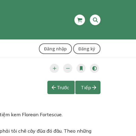
Đăng nhập
Đăng ký
Trước
Tiếp
 tiệm kem Florean Fortescue.
g phải tôi chê cây đũa đó đâu. Theo những