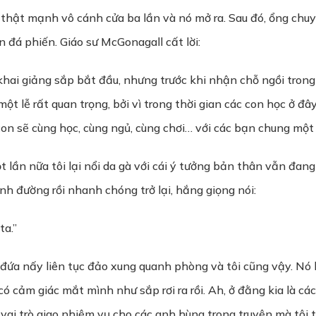
 thật mạnh vô cánh cửa ba lần và nó mở ra. Sau đó, ổng chuy
 đá phiến. Giáo sư McGonagall cất lời:
hai giảng sắp bắt đầu, nhưng trước khi nhận chỗ ngồi trong
 một lễ rất quan trọng, bởi vì trong thời gian các con học ở đâ
on sẽ cùng học, cùng ngủ, cùng chơi… với các bạn chung một 
ột lần nữa tôi lại nổi da gà với cái ý tưởng bản thân vẫn đan
nh đường rồi nhanh chóng trở lại, hắng giọng nói:
ta.”
 đứa nấy liên tục đảo xung quanh phòng và tôi cũng vậy. Nó
ó cảm giác mắt mình như sắp rơi ra rồi. Ah, ở đằng kia là cá
ó vai trò giao nhiệm vụ cho các anh hùng trong truyện mà tôi