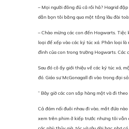
– Mọi người đông đủ cả rồi hả? Hagrid đập
dẫn bọn tôi băng qua một tầng lâu đài toàn
– Chào mừng các con đến Hogwarts. Tiệc k
loại để xếp vào các ký túc xá. Phân loại là
đình của con trong trường Hogwarts. Các c
Sau đó cô ấy giới thiệu về các ký túc xá, m
đó. Giáo sư McGonagall đi vào trong đại sả
” Bây giờ các con sắp hàng một và đi theo 
Cả đám nối đuôi nhau đi vào, mắt đứa nào
xem trên phim ở kiếp trước nhưng tôi vẫn c
các phù thủy già, tóc và râu dài bạc phơ c