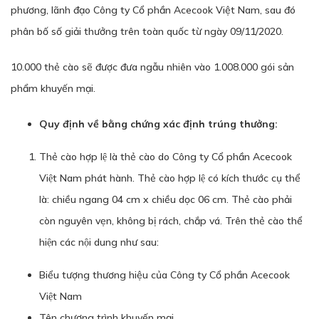
phương, lãnh đạo Công ty Cổ phần Acecook Việt Nam, sau đó
phân bố số giải thưởng trên toàn quốc từ ngày 09/11/2020.
10.000 thẻ cào sẽ được đưa ngẫu nhiên vào 1.008.000 gói sản
phẩm khuyến mại.
Quy định về bằng chứng xác định trúng thưởng:
Thẻ cào hợp lệ là thẻ cào do Công ty Cổ phần Acecook
Việt Nam phát hành. Thẻ cào hợp lệ có kích thước cụ thể
là: chiều ngang 04 cm x chiều dọc 06 cm. Thẻ cào phải
còn nguyên vẹn, không bị rách, chắp vá. Trên thẻ cào thể
hiện các nội dung như sau:
Biểu tượng thương hiệu của Công ty Cổ phần Acecook
Việt Nam
Tên chương trình khuyến mại