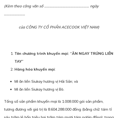
(Kèm theo công văn số ………………
………
……
………………
ngày
……………………
của CÔNG TY CỔ PHẦN ACECOOK VIỆT NAM)
Tên chương trình khuyến mại: “ĂN NGAY TRÚNG LIỀN
TAY”
Hàng hóa khuyến mại
:
Mì ăn liền Siukay hương vị Hải Sản; và
Mì ăn liền Siukay hương vị Bò.
Tổng số sản phẩm khuyến mại là 1.008.000 gói sản phẩm,
tương đương với giá trị là 8.604.288.000 đồng (bằng chữ: tám tỉ
sáu trăm lẻ bốn triệu hai trăm tám mươi tám nghìn đồng); trong